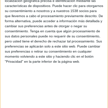
Los casos finalistas se anunciarán a finales de este
localización geográfica precisa e identificación mediante las
mismo mes
características de dispositivos. Puede hacer clic para otorgarnos
su consentimiento a nosotros y a nuestros 1538 socios para
La Asociación Española de Marketing ha
que llevemos a cabo el procesamiento previamente descrito. De
forma alternativa, puede acceder a información más detallada y
develado la lista larga de los XVIII Premios
cambiar sus preferencias antes de otorgar o negar su
Nacionales de Marketing. Un listado que revela
consentimiento.
Tenga en cuenta que algún procesamiento de
las estrategias de las compañías y organizaciones
sus datos personales puede no requerir de su consentimiento,
que han superado la primera fase de evaluación
pero usted tiene el derecho de rechazar tal procesamiento. Sus
del jurado y han logrado "elevar el impacto del
preferencias se aplicarán solo a este sitio web. Puede cambiar
marketing en España, demostrando que la
sus preferencias o retirar su consentimiento en cualquier
creatividad, los datos y la visión de negocio
momento volviendo a este sitio y haciendo clic en el botón
pueden convivir para generar resultados que
"Privacidad" en la parte inferior de la página web.
realmente marcan la diferencia", según detallan
desde la asociación.
Desde la organización avanzan que, debido a los
empates registrados en varias categorías, se ha
ampliado el número habitual de clasificados.
Así pues,
dentro de la Sección Empresas,