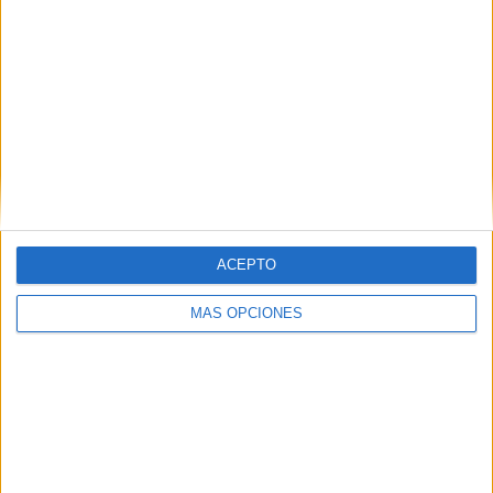
TWEET
SHARE
SHARE
ENVIAR
PIN
ACEPTO
MÁS OPCIONES
SÍGUENOS EN FACEBOOK