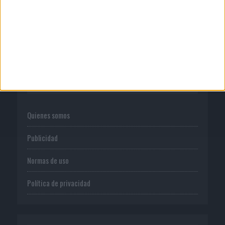
consumo de medios en...
CORPORATIVO
Quienes somos
Publicidad
Normas de uso
Política de privacidad