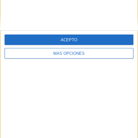
VÍDEO DESTACADO
ACEPTO
MÁS OPCIONES
ARTÍCULOS ALEATORIOS