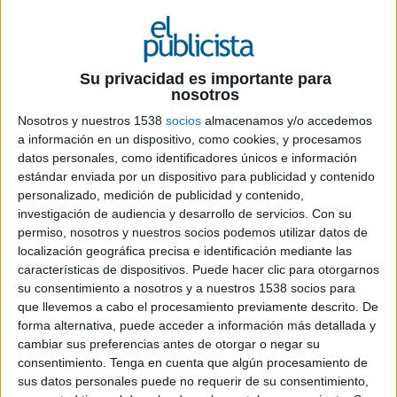
30 DE AGOSTO DE 2021
El premio es una plataforma de
Su privacidad es importante para
reconocimiento y visibilización de la
nosotros
actividad que realizan las ONGs y entidades
Nosotros y nuestros 1538
socios
almacenamos y/o accedemos
sin ánimo de lucro. La entidad ganadora
a información en un dispositivo, como cookies, y procesamos
recibe la creación de una campaña de
datos personales, como identificadores únicos e información
publicidad
estándar enviada por un dispositivo para publicidad y contenido
personalizado, medición de publicidad y contenido,
Con el llamamiento “ONGs: SOIS LA CAÑA” la
investigación de audiencia y desarrollo de servicios.
Con su
agencia Essentia Creativa lanza la VI edición del
permiso, nosotros y nuestros socios podemos utilizar datos de
Premio Solidario ,que busca distinguir la labor
localización geográfica precisa e identificación mediante las
social y buenas prácticas de una entidad,
características de dispositivos. Puede hacer clic para otorgarnos
visibilizar su actividad y contribuir al
su consentimiento a nosotros y a nuestros 1538 socios para
reconocimiento público. Podrán inscribirse todas
que llevemos a cabo el procesamiento previamente descrito. De
las entidades sin ánimo de lucro y ONGs
forma alternativa, puede acceder a información más detallada y
españolas que puedan acreditar la labor social
cambiar sus preferencias antes de otorgar o negar su
consentimiento.
Tenga en cuenta que algún procesamiento de
que desempeñan.
sus datos personales puede no requerir de su consentimiento,