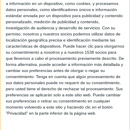
a información en un dispositivo, como cookies, y procesamos
datos personales, como identificadores únicos e información
estándar enviada por un dispositivo para publicidad y contenido
personalizado, medición de publicidad y contenido,
investigación de audiencia y desarrollo de servicios.
Con su
permiso, nosotros y nuestros socios podemos utilizar datos de
localización geográfica precisa e identificación mediante las
27 DE MAYO DE 2011
características de dispositivos. Puede hacer clic para otorgarnos
su consentimiento a nosotros y a nuestros 1538 socios para
Almap BBDO es la agencia con mayor número de
que llevemos a cabo el procesamiento previamente descrito. De
trabajos en a lista corta de esta sección.
forma alternativa, puede acceder a información más detallada y
cambiar sus preferencias antes de otorgar o negar su
Un total de 43 trabajos optan a premio dentro de la sección de diaros y revistas de
consentimiento.
Tenga en cuenta que algún procesamiento de
El Sol 2011. La agencia brasileña Almap BBDO cuenta con siete trabajos en la
sus datos personales puede no requerir de su consentimiento,
lista corta, lo que la sitúa por delante de Ogilvy México (cuatro finalistas), JWT
pero usted tiene el derecho de rechazar tal procesamiento. Sus
España o Basat Ogilvy (con tres campañas en lista corta cada una).
preferencias se aplicarán solo a este sitio web. Puede cambiar
sus preferencias o retirar su consentimiento en cualquier
Todos los finalistas de la sección en el documento adjunto a esta información.
momento volviendo a este sitio y haciendo clic en el botón
"Privacidad" en la parte inferior de la página web.
IMPRIMIR