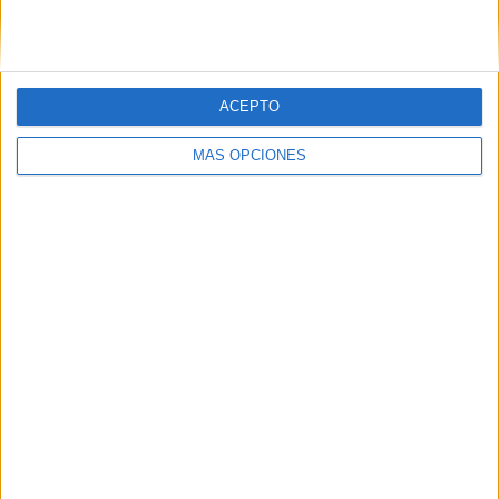
ACEPTO
04/08/2026
‘La única cerveza del mundo
MÁS OPCIONES
que se disfruta dos veces’,
de Inusualy para Cerveza
Capaz
FICHA TÉCNICA Anunciante: Cerveza Capaz
Contacto cliente: Carlos Antón, Jaime Riesgo,
Andrea Coello y Nacho Díez Agencia creativa:
Inusualy Director general: Fernando Gandarias