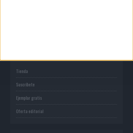
Normas de uso
Política de privacidad
PUBLICACIONES
Tienda
Suscríbete
Ejemplar gratis
Oferta editorial