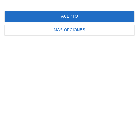
SÍGUENOS EN FACEBOOK
ACEPTO
MÁS OPCIONES
VÍDEO DESTACADO