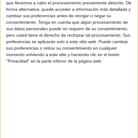
que llevemos a cabo el procesamiento previamente descrito. De
Premios se llevará a cabo una exposición con los
forma alternativa, puede acceder a información más detallada y
proyectos ganadores durante el mes de mayo en
cambiar sus preferencias antes de otorgar o negar su
la Escuela de Diseño de La Rioja (ESDIR), de 18:00
consentimiento.
Tenga en cuenta que algún procesamiento de
a 20:00 de lunes a viernes y de 11:00 a 13:00 y
sus datos personales puede no requerir de su consentimiento,
18:00 a 20:00 los sábados y domingos. El próximo
pero usted tiene el derecho de rechazar tal procesamiento. Sus
11 de abril se conocerá a los premiados en una
preferencias se aplicarán solo a este sitio web. Puede cambiar
gala que se celebrará en la Sala Gonzalo de
sus preferencias o retirar su consentimiento en cualquier
Berceo y a la que asistirán las empresas y
momento volviendo a este sitio y haciendo clic en el botón
profesionales de la comunicación, la publicidad,
"Privacidad" en la parte inferior de la página web.
el marketing y el diseño de La Rioja. Ambas
actividades están patrocinadas por La Rioja
Turismo y el Ayuntamiento de Logroño.
Las
‘Jornadas para entender la publicidad’
,
cuya entrada es libre, llevan como atractivo
eslogan y gancho
‘Branding, cities, briefings y
otras palabras con i’
. Se expondrán los
proyectos premiados en cada una de las 14
categorías, representados en cada caso del modo