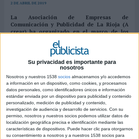
2 DE ABRIL DE 2019
La Asociación de Empresas de
Comunicación y Publicidad de La Rioja (A
crear) ha organizado en el marco de los
Premios de la Comunicación Publicitaria las
‘Jornadas para entender la publicidad’, del
próximo 9 al 11 de abril
Su privacidad es importante para
Las jornadas se centrarán en tres temas de gran
nosotros
actualidad en el sector publicitario: El
Nosotros y nuestros 1538
socios
almacenamos y/o accedemos
‘branding’
, a través de los casos prácticos de
a información en un dispositivo, como cookies, y procesamos
tres proyectos concretos descritos por los
datos personales, como identificadores únicos e información
responsables de las empresas que los han llevado
estándar enviada por un dispositivo para publicidad y contenido
a cabo; el
‘city branding’
, marca ciudad o marca
personalizado, medición de publicidad y contenido,
territorio mostrados sobre los casos de Suecia,
investigación de audiencia y desarrollo de servicios.
Con su
Barcelona, Logroño y Torremolinos; y la
gestión
permiso, nosotros y nuestros socios podemos utilizar datos de
localización geográfica precisa e identificación mediante las
de la creatividad
en un agencia de publicidad.
características de dispositivos. Puede hacer clic para otorgarnos
su consentimiento a nosotros y a nuestros 1538 socios para
En el mismo contexto de celebración de los