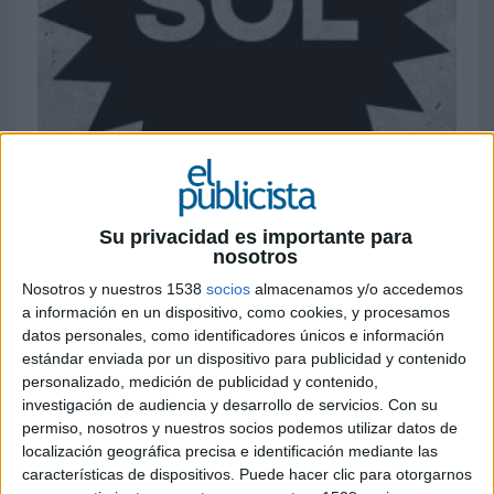
9 DE JULIO DE 2013
Su privacidad es importante para
nosotros
El certamen inicia nueva etapa en su historia
Nosotros y nuestros 1538
socios
almacenamos y/o accedemos
apostando por la transparencia al pasar su
a información en un dispositivo, como cookies, y procesamos
control a manos de una fundación donde
datos personales, como identificadores únicos e información
partiiparán de forma activa profesionales y
estándar enviada por un dispositivo para publicidad y contenido
colectivos de toda Iberoamérica. El control de la
personalizado, medición de publicidad y contenido,
entidad estará, inicialmente, en manos de un
investigación de audiencia y desarrollo de servicios.
Con su
patronato, integrado por socios de la AEACP,
permiso, nosotros y nuestros socios podemos utilizar datos de
representantes de empresas colaboradoras y un
localización geográfica precisa e identificación mediante las
miembro de su consejo asesor, que a su vez estará
características de dispositivos. Puede hacer clic para otorgarnos