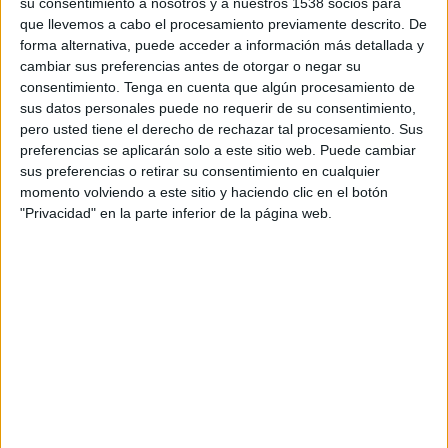
su consentimiento a nosotros y a nuestros 1538 socios para
formado por creativos de primer nivel de toda la
que llevemos a cabo el procesamiento previamente descrito. De
región.
forma alternativa, puede acceder a información más detallada y
El Festival Iberoamericano de la Comunicación Publicitaria,
El Sol
, inicia nueva
cambiar sus preferencias antes de otorgar o negar su
etapa. La Asociación Española de Agencias de Comunicación Publicitaria
consentimiento.
Tenga en cuenta que algún procesamiento de
(AEACP), entidad responsable de su organización desde su primer año de vida,
sus datos personales puede no requerir de su consentimiento,
ha anunciado hoy la puesta en marcha de la Fundación El Sol, una nueva entidad
pero usted tiene el derecho de rechazar tal procesamiento. Sus
preferencias se aplicarán solo a este sitio web. Puede cambiar
creada específicamente para gestionar y organizar el certamen de ahora en
sus preferencias o retirar su consentimiento en cualquier
adelante, además de encargarse de su promoción y de la organización de eventos
momento volviendo a este sitio y haciendo clic en el botón
paralelos que financiarán el festival.
"Privacidad" en la parte inferior de la página web.
La puesta en marcha de esta fundación forma parte del plan de actuación del
certamen en el periodo 2014-2016 y busca obtener 'una mayor independiencia
operativa respecto a la AEACP, incrementar su compromiso con todo el mercado
iberoamericano, fomentar la internacionalización de El Sol y su carácter global y
fortalecer el musculo comercial del certamen, para seguir creciendo", según
explica Jordi Palomar, que ha asumido la dirección del festival el pasado mes de
junio.
La fundación, que gestionará el festival íntegramente a partir de ahora, nace "con
la vocación de mejorar el reconocimiento de la comunicación comercial y su