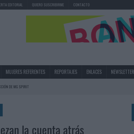
ERTA EDITORIAL
QUIERO SUSCRIBIRME
CONTACTO
MUJERES REFERENTES
REPORTAJES
ENLACES
NEWSLETTE
CIÓN DE MG SPIRIT
NA CAMPAÑA QUE CELEBRA SU REGRESO A PRIMERA DIVISIÓN
TERNACIONAL DE LA CERVEZA
360º CENTRADA EN EL ORIGEN BARCELONÉS
ezan la cuenta atrás
 UNA EXPERIENCIA DE MARCA EN IBIZA