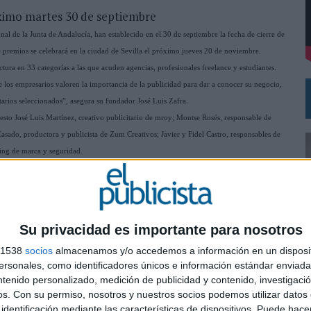
róximo martes 30 de septiembre
al de la Junta de Andalucía, han establecido en el 30 de septiembre la fecha de cierre de
DE CHEIL SPAIN PARA SAMSUNG ELECTRONICS IBERIA
 de premios se celebrará en la ciudad de Sevilla el próximo jueves 20 de noviembre.
ructura en 33 categorías a las que acuden agencias, profesionales freelance y estudiantes.
e los empresarios valoren la importancia de la publicidad para dar a conocer su negocio,
tarios seleccionados”, asegura su fundador José Luis Zafra.
sto José Luis Martínez, creativo publicitario de mroy; Montse Rosés, responsable de
asado, productora y publicista de Zum Creativos; Javier y Fidel Castro, responsables de
ing de marca y seguridad.
SHARE
ENVIAR
PIN
Su privacidad es importante para nosotros
s 1538
socios
almacenamos y/o accedemos a información en un disposit
sonales, como identificadores únicos e información estándar enviada 
ntenido personalizado, medición de publicidad y contenido, investigaci
0
os.
Con su permiso, nosotros y nuestros socios podemos utilizar datos 
identificación mediante las características de dispositivos. Puede hacer