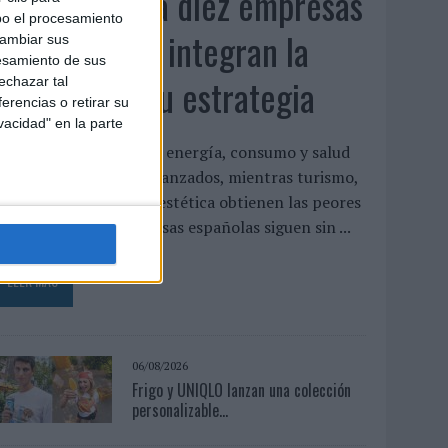
Siete de cada diez empresas
bo el procesamiento
españolas no integran la
cambiar sus
esamiento de sus
infancia en su estrategia
echazar tal
erencias o retirar su
vacidad" en la parte
l estudio concluye que energía, consumo y salud
on los sectores más avanzados, mientras turismo,
ecnología y gaming o estética obtienen las peores
aloraciones Las empresas españolas siguen sin ...
LEER MÁS
06/08/2026
Frigo y UNIQLO lanzan una colección
personalizable...