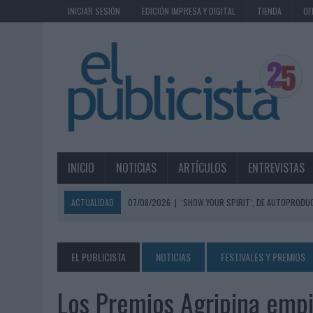
INICIAR SESIÓN
EDICIÓN IMPRESA Y DIGITAL
TIENDA
OF
INICIO
NOTICIAS
ARTÍCULOS
ENTREVISTAS
ACTUALIDAD
07/08/2026
|
‘SHOW YOUR SPIRIT’, DE AUTOPRODUC
07/08/2026
|
EL MÁLAGA CF CULMINA SU TRILOGÍA DE MARCA CON U
07/08/2026
|
MAHOU REIVINDICA EL RITUAL DE LA CAÑA EN EL DÍA IN
EL PUBLICISTA
NOTICIAS
FESTIVALES Y PREMIOS
07/08/2026
|
MG SPIRIT RELANZA SU MARCA CON UNA ESTRATEGIA 
Los Premios Agripina empi
07/08/2026
|
PATRÓN CONVIERTE EL NUEVO SINGLE DE ARÓN PIPER EN