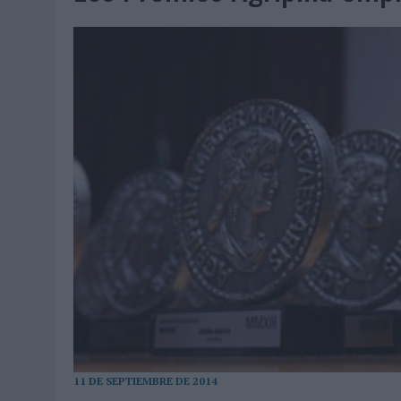
07/08/2026
|
EL VERANO PONE A PRUEBA LA ESTRATEGIA DIGITAL DE
07/08/2026
|
VUELING CONVIERTE LOS RECUERDOS EN SOUVENIRS CO
07/08/2026
|
CUANDO SE APAGUE EL SOL, EL ECLIPSE DE 2026 POND
06/08/2026
|
‘LA VUELTA’, DE FENOMENAL PARA MÁLAGA CF
06/08/2026
|
SIETE DE CADA DIEZ EMPRESAS ESPAÑOLAS NO INTEGRA
06/08/2026
|
LA TELEVISIÓN SIGUE LIDERANDO EL CONSUMO DE MEDI
06/08/2026
|
EL USO DE LA IA GENERATIVA ALCANZA YA AL 62% DE L
06/08/2026
|
SYSTEM1 NOMBRA A KIMBERLY BASTONI COMO NUEVA D
06/08/2026
|
FRIGO Y UNIQLO LANZAN UNA COLECCIÓN PERSONALIZA
06/08/2026
|
LA IA ESTÁ SUBIENDO EL LISTÓN DE LA CREATIVIDAD
05/08/2026
|
BEON WORLDWIDE LANZA RAÍZ URBANA PARA TRANSFOR
05/08/2026
|
FABRA COMUNICACIÓN INCORPORA A CASONÁ Y ASUME 
05/08/2026
|
LOPESAN HOTELS & RESORTS ACERCA EL PARAÍSO CAN
11 DE SEPTIEMBRE DE 2014
05/08/2026
|
LUIS ARQUILLOS (BURGO DE ARIAS): “LA CONSTRUCCIÓ