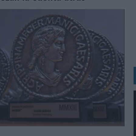
 LAS MARCAS
N IA
RÁ A PRUEBA LA CREATIVIDAD DE LAS MARCAS
N LA INFANCIA EN SU ESTRATEGIA
OS EN VERANO Y SUPERA AL MÓVIL COMO DISPOSITIVO MÁS UTILIZADO
OS ESPAÑOLES
IRECTORA COMERCIAL GLOBAL
BLE INSPIRADA EN CORNETTO, CALIPPO Y SOLERO
MAR EL PATRIMONIO HISTÓRICO EN ACTIVOS CULTURALES Y ECONÓMICOS
LA GESTIÓN DE SUS RELACIONES CON LOS MEDIOS
ARIO EN SU ÚLTIMA CAMPAÑA INTERNACIONAL
N DE MARCA A LARGO PLAZO Y LA MEDICIÓN SON DOS CARAS DE LA MISMA