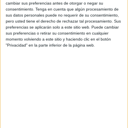
bastante más modesta que la alcanzanda en
cambiar sus preferencias antes de otorgar o negar su
2015, por ejemplo, cuando batió records con 34
consentimiento.
Tenga en cuenta que algún procesamiento de
premios impulsada por la campaña 'Hologramas
sus datos personales puede no requerir de su consentimiento,
por la libertad', de DDB Spain y no Somos Delito.
pero usted tiene el derecho de rechazar tal procesamiento. Sus
O de los 22 premios alcanzados en la edición de
preferencias se aplicarán solo a este sitio web. Puede cambiar
2014. Eso sí, uno de los obtenidos este año es el
sus preferencias o retirar su consentimiento en cualquier
gran premio de la sección de radio, obtenido por
momento volviendo a este sitio y haciendo clic en el botón
Ogilvy España gracias a una campaña de Ford.
"Privacidad" en la parte inferior de la página web.
Otros grandes premios han recaído en las
campañas ‘Nike on demand’, de R/GA Londres y
la firma deportiva Nike (creatividad y data);
'Paintblack', de Legacy Store Berlin y la agencia
Heimat Berlín (diseño); 'Monthy's Christmas', de
John Lewis y Adam&EveDDB Londres
(creatividad eficaz) 'The next Rembrandt', de ING
y JWT Amsterdam (producción digital); 'The
swedish number', de The Swedish Tourista
Association y la agencia Ingo Stockholm (direct);
'Modern essentials by Beckham' , de la firma