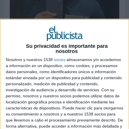
9 DE DICIEMBRE DE 2016
Los resultados de España en este certamen,
Su privacidad es importante para
como potencia publicitaria, distan mucho de
nosotros
los alcanzados en 2014 (22 premios) y 2015
Nosotros y nuestros 1538
socios
almacenamos y/o accedemos
(34 trofeos). Adam&EveDDB Londres se laza
a información en un dispositivo, como cookies, y procesamos
como agencia protagonista de este año, con
datos personales, como identificadores únicos e información
varios grandes premios, oros y platas
estándar enviada por un dispositivo para publicidad y contenido
personalizado, medición de publicidad y contenido,
La publicidad española ha vuelto a brillar con
investigación de audiencia y desarrollo de servicios.
Con su
fuerza en
Eurobest
, el certamen anual
permiso, nosotros y nuestros socios podemos utilizar datos de
encargado de reconocer los mejores trabajos
localización geográfica precisa e identificación mediante las
características de dispositivos. Puede hacer clic para otorgarnos
creativos de la industria publicitaria europea
su consentimiento a nosotros y a nuestros 1538 socios para
(organizado por la misma empresa responsable
que llevemos a cabo el procesamiento previamente descrito. De
de los Cannes Lions) aunque con una cifra
forma alternativa, puede acceder a información más detallada y