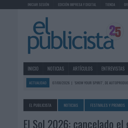
INICIAR SESIÓN
EDICIÓN IMPRESA Y DIGITAL
TIENDA
OF
INICIO
NOTICIAS
ARTÍCULOS
ENTREVISTAS
ACTUALIDAD
07/08/2026
|
‘SHOW YOUR SPIRIT’, DE AUTOPRODUC
07/08/2026
|
EL MÁLAGA CF CULMINA SU TRILOGÍA DE MARCA CON U
07/08/2026
|
MAHOU REIVINDICA EL RITUAL DE LA CAÑA EN EL DÍA IN
EL PUBLICISTA
NOTICIAS
FESTIVALES Y PREMIOS
07/08/2026
|
MG SPIRIT RELANZA SU MARCA CON UNA ESTRATEGIA 
El Sol 2026: cancelado el
07/08/2026
|
PATRÓN CONVIERTE EL NUEVO SINGLE DE ARÓN PIPER EN