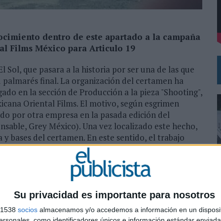
DE CHEIL SPAIN PARA SAMSUNG ELECTRONICS IBERIA
ocimiento dentro de este apartado a la campaña
tal Films México para Articulo 19
 Sol, que pasara a la historia por ser una de las que
palmarés final. La organización del certamen ha
ado en la sección de Producción a la pieza "Shooting",
icana Oriental Films. El motivo, según esgrimen
tado por otra empresa en la pasada edición del
nsable, Grey México). Una vez localizado este hecho,
 y bases del certamen. En este sentido, el trabajo
anzados este año, por lo que además del gran premio
ue había otorgado el jurado.
Su privacidad es importante para nosotros
0
s 1538
socios
almacenamos y/o accedemos a información en un disposit
sonales, como identificadores únicos e información estándar enviada 