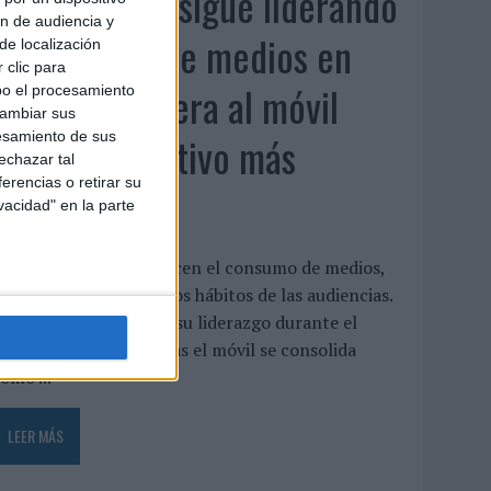
La televisión sigue liderando
ón de audiencia y
el consumo de medios en
de localización
 clic para
verano y supera al móvil
bo el procesamiento
cambiar sus
como dispositivo más
esamiento de sus
echazar tal
erencias o retirar su
utilizado
vacidad" en la parte
as vacaciones no reducen el consumo de medios,
ino que transforman los hábitos de las audiencias.
a televisión mantiene su liderazgo durante el
eriodo estival, mientras el móvil se consolida
omo ...
LEER MÁS