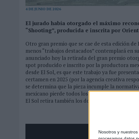
MONEDA”
4 DE JUNIO DE 2026
07/08/2026
|
‘ALEXIA PUTELLAS X GALAXY Z FOLD8 – SIN LÍMITES’, 
El jurado había otorgado el máximo recon
“Shooting”, producida e inscrita por Orien
Otro gran premio que se cae de esta edición de El
menos “trabajos destacados” contemplará en su 
anunciado hoy la retirada del gran premio otorg
spot producido e inscrito por la productora mex
desde El Sol, es que este trabajo ya fue presen
certamen en 2025 (por la agencia creativa respo
se determina que la pieza incumple la normativa
mexicano pierde todos los reconocimientos alc
El Sol retira también los dos oros y una plata q
Nosotros y nuestro
procesamos datos per