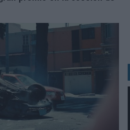
 LAS MARCAS
N IA
RÁ A PRUEBA LA CREATIVIDAD DE LAS MARCAS
N LA INFANCIA EN SU ESTRATEGIA
OS EN VERANO Y SUPERA AL MÓVIL COMO DISPOSITIVO MÁS UTILIZADO
OS ESPAÑOLES
IRECTORA COMERCIAL GLOBAL
BLE INSPIRADA EN CORNETTO, CALIPPO Y SOLERO
MAR EL PATRIMONIO HISTÓRICO EN ACTIVOS CULTURALES Y ECONÓMICOS
LA GESTIÓN DE SUS RELACIONES CON LOS MEDIOS
ARIO EN SU ÚLTIMA CAMPAÑA INTERNACIONAL
N DE MARCA A LARGO PLAZO Y LA MEDICIÓN SON DOS CARAS DE LA MISMA