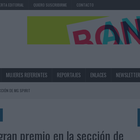
ERTA EDITORIAL
QUIERO SUSCRIBIRME
CONTACTO
MUJERES REFERENTES
REPORTAJES
ENLACES
NEWSLETTE
CIÓN DE MG SPIRIT
NA CAMPAÑA QUE CELEBRA SU REGRESO A PRIMERA DIVISIÓN
TERNACIONAL DE LA CERVEZA
360º CENTRADA EN EL ORIGEN BARCELONÉS
 gran premio en la sección de
 UNA EXPERIENCIA DE MARCA EN IBIZA