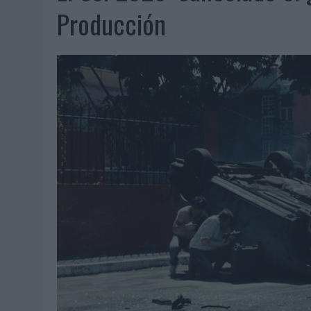
07/08/2026
|
EL VERANO PONE A PRUEBA LA ESTRATEGIA DIGITAL DE
Producción
07/08/2026
|
VUELING CONVIERTE LOS RECUERDOS EN SOUVENIRS CO
07/08/2026
|
CUANDO SE APAGUE EL SOL, EL ECLIPSE DE 2026 POND
06/08/2026
|
‘LA VUELTA’, DE FENOMENAL PARA MÁLAGA CF
06/08/2026
|
SIETE DE CADA DIEZ EMPRESAS ESPAÑOLAS NO INTEGRA
06/08/2026
|
LA TELEVISIÓN SIGUE LIDERANDO EL CONSUMO DE MEDI
06/08/2026
|
EL USO DE LA IA GENERATIVA ALCANZA YA AL 62% DE L
06/08/2026
|
SYSTEM1 NOMBRA A KIMBERLY BASTONI COMO NUEVA D
06/08/2026
|
FRIGO Y UNIQLO LANZAN UNA COLECCIÓN PERSONALIZA
06/08/2026
|
LA IA ESTÁ SUBIENDO EL LISTÓN DE LA CREATIVIDAD
05/08/2026
|
BEON WORLDWIDE LANZA RAÍZ URBANA PARA TRANSFOR
05/08/2026
|
FABRA COMUNICACIÓN INCORPORA A CASONÁ Y ASUME 
05/08/2026
|
LOPESAN HOTELS & RESORTS ACERCA EL PARAÍSO CAN
05/08/2026
|
LUIS ARQUILLOS (BURGO DE ARIAS): “LA CONSTRUCCIÓ