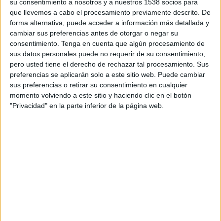
su consentimiento a nosotros y a nuestros 1538 socios para
El público ha sido el encargado de seleccionar
que llevemos a cabo el procesamiento previamente descrito. De
con sus votos a los ganadores de las quince
forma alternativa, puede acceder a información más detallada y
categorías temáticas y al vencedor del premio
cambiar sus preferencias antes de otorgar o negar su
GenZ2024. Este reconocimiento ha sido otorgado
consentimiento.
Tenga en cuenta que algún procesamiento de
a Nil Ojeda, que se impone en la votación a Lola
sus datos personales puede no requerir de su consentimiento,
pero usted tiene el derecho de rechazar tal procesamiento. Sus
Lolita, RoRo, Plex y Elena Gortari.
preferencias se aplicarán solo a este sitio web. Puede cambiar
sus preferencias o retirar su consentimiento en cualquier
Además, el jurado concedió un premio especial a
momento volviendo a este sitio y haciendo clic en el botón
Xuso Jones. El influencer, cantante y presentador,
"Privacidad" en la parte inferior de la página web.
ha sido el elegido por un jurado de expertos, con
amplia presencia de profesionales de referencia
de varias de las agencias de representación de
creadores más importantes de España.