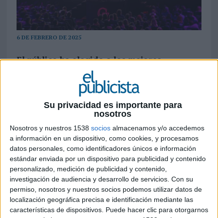
6 DE FEBRERO DE 2025
El público ha elegido a los mejores
creadores de contenido de quince
categorías diferentes, anunciados en una
gala conducida por Sandra Barneda y Xuso
Jones y que ha contado con las actuaciones
Su privacidad es importante para
nosotros
de Dani Fernández, Mar Lucas y Ruslana
Nosotros y nuestros 1538
socios
almacenamos y/o accedemos
Los
GenZ Awards
ya han despejado todas las
a información en un dispositivo, como cookies, y procesamos
dudas sobre los creadores de contenido favoritos
datos personales, como identificadores únicos e información
del público. La gala de entrega de esta segunda
estándar enviada por un dispositivo para publicidad y contenido
personalizado, medición de publicidad y contenido,
edición tuvo lugar el lunes por la noche y fue
investigación de audiencia y desarrollo de servicios.
Con su
conducida por Sandra Barneda y Xuso Jones en
permiso, nosotros y nuestros socios podemos utilizar datos de
The Music Station (Teatro Príncipe Pío) en
localización geográfica precisa e identificación mediante las
Madrid y emitida en directo en Divinity y Mitele.
características de dispositivos. Puede hacer clic para otorgarnos