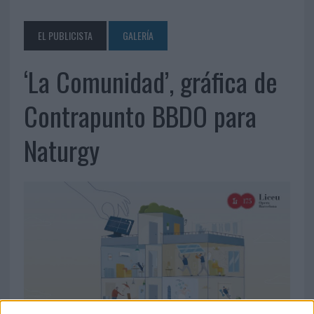
EL PUBLICISTA
GALERÍA
‘La Comunidad’, gráfica de
Contrapunto BBDO para
Naturgy