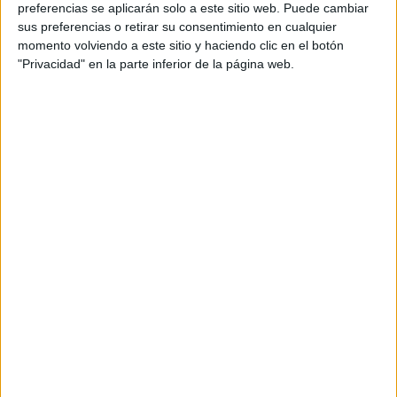
preferencias se aplicarán solo a este sitio web. Puede cambiar
sus preferencias o retirar su consentimiento en cualquier
Anunciante: Naturgy
momento volviendo a este sitio y haciendo clic en el botón
"Privacidad" en la parte inferior de la página web.
Marca: Naturgy
Sector: Energético
Contactos de cliente: Adenai Pérez, Cristina Riba
Agencia: Contrapunto BBDO Barcelona
Director creativo ejecutivo: Carlos de Javier
Director creativo: Aleix Bou
Supervisora creativa y copy: Ariadna Céspedes
Director de arte: David Planells
Directora de cuentas: Judit Bellot