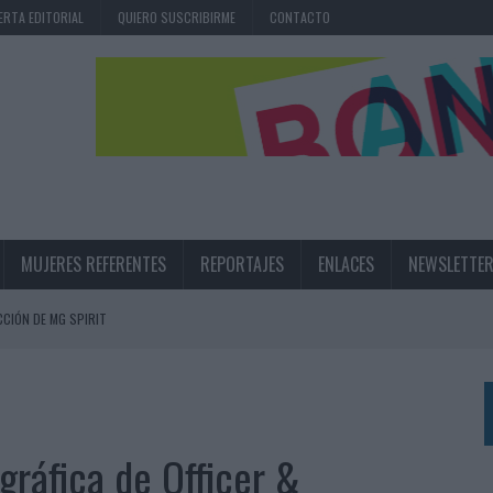
ERTA EDITORIAL
QUIERO SUSCRIBIRME
CONTACTO
MUJERES REFERENTES
REPORTAJES
ENLACES
NEWSLETTE
CIÓN DE MG SPIRIT
NA CAMPAÑA QUE CELEBRA SU REGRESO A PRIMERA DIVISIÓN
TERNACIONAL DE LA CERVEZA
360º CENTRADA EN EL ORIGEN BARCELONÉS
 gráfica de Officer &
 UNA EXPERIENCIA DE MARCA EN IBIZA