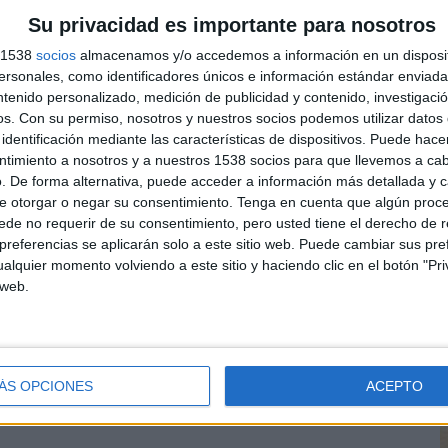
Su privacidad es importante para nosotros
s 1538
socios
almacenamos y/o accedemos a información en un disposit
sonales, como identificadores únicos e información estándar enviada 
ntenido personalizado, medición de publicidad y contenido, investigaci
os.
Con su permiso, nosotros y nuestros socios podemos utilizar datos 
identificación mediante las características de dispositivos. Puede hacer
L
ntimiento a nosotros y a nuestros 1538 socios para que llevemos a ca
p
. De forma alternativa, puede acceder a información más detallada y 
c
e otorgar o negar su consentimiento.
Tenga en cuenta que algún proc
de no requerir de su consentimiento, pero usted tiene el derecho de r
c
referencias se aplicarán solo a este sitio web. Puede cambiar sus pref
i
alquier momento volviendo a este sitio y haciendo clic en el botón "Pri
 web.
ÁS OPCIONES
ACEPTO