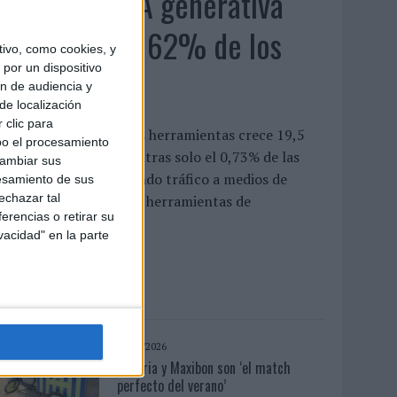
El uso de la IA generativa
alcanza ya al 62% de los
ivo, como cookies, y
por un dispositivo
españoles
ón de audiencia y
de localización
 clic para
a penetración de estas herramientas crece 19,5
bo el procesamiento
untos en un año, mientras solo el 0,73% de las
cambiar sus
onsultas acaba derivando tráfico a medios de
esamiento de sus
echazar tal
omunicación El uso de herramientas de
erencias o retirar su
nteligencia...
vacidad" en la parte
LEER MÁS
04/08/2026
Babaria y Maxibon son ‘el match
perfecto del verano’