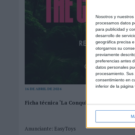
Nosotros y nuestro
procesamos datos per
para publicidad y co
desarrollo de servici
geográfica precisa e 
otorgarnos su conse
previamente descrito
preferencias antes d
datos personales pue
procesamiento. Sus p
consentimiento en cu
inferior de la página
16 DE ABRIL DE 2024
Ficha técnica ‘La Conquista del Clítoris’
M
Anunciante: EasyToys