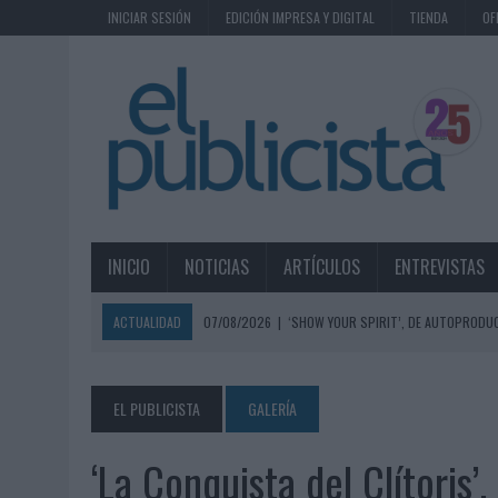
INICIAR SESIÓN
EDICIÓN IMPRESA Y DIGITAL
TIENDA
OF
INICIO
NOTICIAS
ARTÍCULOS
ENTREVISTAS
ACTUALIDAD
07/08/2026
|
‘SHOW YOUR SPIRIT’, DE AUTOPRODUC
07/08/2026
|
EL MÁLAGA CF CULMINA SU TRILOGÍA DE MARCA CON U
07/08/2026
|
MAHOU REIVINDICA EL RITUAL DE LA CAÑA EN EL DÍA IN
EL PUBLICISTA
GALERÍA
07/08/2026
|
MG SPIRIT RELANZA SU MARCA CON UNA ESTRATEGIA 
‘La Conquista del Clítoris’,
07/08/2026
|
PATRÓN CONVIERTE EL NUEVO SINGLE DE ARÓN PIPER EN