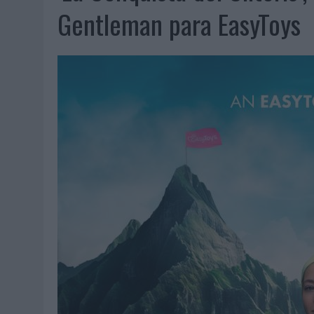
07/08/2026
|
EL VERANO PONE A PRUEBA LA ESTRATEGIA DIGITAL DE
Gentleman para EasyToys
07/08/2026
|
VUELING CONVIERTE LOS RECUERDOS EN SOUVENIRS CO
07/08/2026
|
CUANDO SE APAGUE EL SOL, EL ECLIPSE DE 2026 POND
06/08/2026
|
‘LA VUELTA’, DE FENOMENAL PARA MÁLAGA CF
06/08/2026
|
SIETE DE CADA DIEZ EMPRESAS ESPAÑOLAS NO INTEGRA
06/08/2026
|
LA TELEVISIÓN SIGUE LIDERANDO EL CONSUMO DE MEDI
06/08/2026
|
EL USO DE LA IA GENERATIVA ALCANZA YA AL 62% DE L
06/08/2026
|
SYSTEM1 NOMBRA A KIMBERLY BASTONI COMO NUEVA D
06/08/2026
|
FRIGO Y UNIQLO LANZAN UNA COLECCIÓN PERSONALIZA
06/08/2026
|
LA IA ESTÁ SUBIENDO EL LISTÓN DE LA CREATIVIDAD
05/08/2026
|
BEON WORLDWIDE LANZA RAÍZ URBANA PARA TRANSFOR
05/08/2026
|
FABRA COMUNICACIÓN INCORPORA A CASONÁ Y ASUME 
05/08/2026
|
LOPESAN HOTELS & RESORTS ACERCA EL PARAÍSO CAN
05/08/2026
|
LUIS ARQUILLOS (BURGO DE ARIAS): “LA CONSTRUCCIÓ