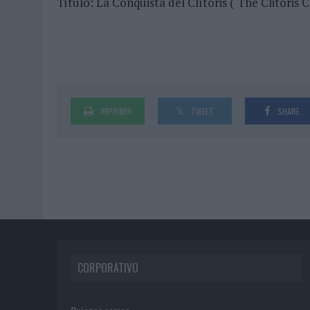
Título: La Conquista del Clítoris (‘The Clitoris 
IMPRIMIR
TWEET
SHARE
CORPORATIVO