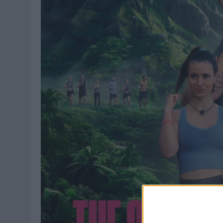
MONEDA”
07/08/2026
|
‘ALEXIA PUTELLAS X GALAXY Z FOLD8 – SIN LÍMITES’, 