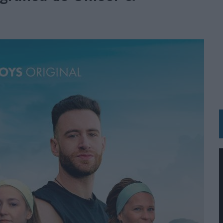
 LAS MARCAS
N IA
RÁ A PRUEBA LA CREATIVIDAD DE LAS MARCAS
N LA INFANCIA EN SU ESTRATEGIA
OS EN VERANO Y SUPERA AL MÓVIL COMO DISPOSITIVO MÁS UTILIZADO
OS ESPAÑOLES
IRECTORA COMERCIAL GLOBAL
BLE INSPIRADA EN CORNETTO, CALIPPO Y SOLERO
MAR EL PATRIMONIO HISTÓRICO EN ACTIVOS CULTURALES Y ECONÓMICOS
LA GESTIÓN DE SUS RELACIONES CON LOS MEDIOS
ARIO EN SU ÚLTIMA CAMPAÑA INTERNACIONAL
N DE MARCA A LARGO PLAZO Y LA MEDICIÓN SON DOS CARAS DE LA MISMA