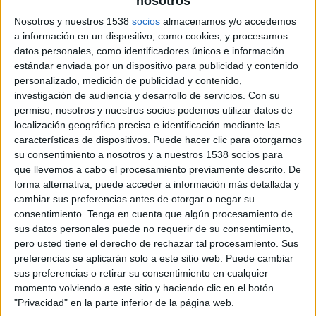
nosotros
Nosotros y nuestros 1538
socios
almacenamos y/o accedemos
a información en un dispositivo, como cookies, y procesamos
datos personales, como identificadores únicos e información
estándar enviada por un dispositivo para publicidad y contenido
16 DE DICIEMBRE DE 2016
personalizado, medición de publicidad y contenido,
investigación de audiencia y desarrollo de servicios.
Con su
Ficha técnica "#0 discusiones, bien de
permiso, nosotros y nuestros socios podemos utilizar datos de
polvorones"
localización geográfica precisa e identificación mediante las
características de dispositivos. Puede hacer clic para otorgarnos
su consentimiento a nosotros y a nuestros 1538 socios para
que llevemos a cabo el procesamiento previamente descrito. De
Anunciante: Movistar+
forma alternativa, puede acceder a información más detallada y
cambiar sus preferencias antes de otorgar o negar su
Marca: #0
consentimiento.
Tenga en cuenta que algún procesamiento de
sus datos personales puede no requerir de su consentimiento,
Producto: Canal de televisión
pero usted tiene el derecho de rechazar tal procesamiento. Sus
preferencias se aplicarán solo a este sitio web. Puede cambiar
Director creativo: Iñaki Martikorena
sus preferencias o retirar su consentimiento en cualquier
momento volviendo a este sitio y haciendo clic en el botón
Jefe de creatividad: Íñigo Ancizu
"Privacidad" en la parte inferior de la página web.