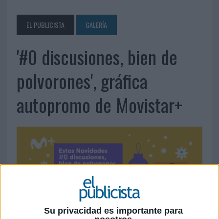
EL PUBLICISTA
GALERÍA
'#0 discusiones, bien de
polvorones', gráfica
autopromo de Movistar+
Su privacidad es importante para