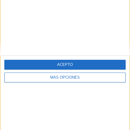
ARTÍCULOS ALEATORIOS
ACEPTO
MÁS OPCIONES
07/08/2026
MG Spirit relanza su marca