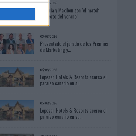
04/08/2026
Babaria y Maxibon son ‘el match
perfecto del verano’
03/08/2026
Presentado el jurado de los Premios
de Marketing y...
05/08/2026
Lopesan Hotels & Resorts acerca el
paraíso canario en su...
05/08/2026
Lopesan Hotels & Resorts acerca el
paraíso canario en su...