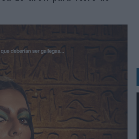
BLE INSPIRADA EN CORNETTO, CALIPPO Y SOLERO
MAR EL PATRIMONIO HISTÓRICO EN ACTIVOS CULTURALES Y ECONÓMICOS
LA GESTIÓN DE SUS RELACIONES CON LOS MEDIOS
ARIO EN SU ÚLTIMA CAMPAÑA INTERNACIONAL
N DE MARCA A LARGO PLAZO Y LA MEDICIÓN SON DOS CARAS DE LA MISMA
N HOTELS & RESORTS
VECES’, DE INUSUALY PARA CERVEZA CAPAZ
 PARA ORANGE
 UNA OPORTUNIDAD DE INCLUSIÓN
RANO’
UDIO EN SU NUEVA CAMPAÑA GLOBAL DE MARCA
VISTAR