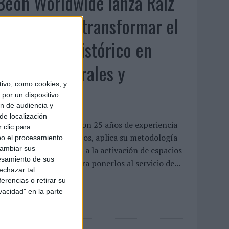
Beon Worldwide lanza Raíz
Urbana para transformar el
patrimonio histórico en
activos culturales y
ivo, como cookies, y
económicos
por un dispositivo
ón de audiencia y
de localización
a empresa española, con 25 años de experiencia
 clic para
n producción de eventos, aplica su metodología
bo el procesamiento
cambiar sus
e producción in-house a la activación de espacios
esamiento de sus
istóricos en desuso para ponerlos al servicio de...
echazar tal
erencias o retirar su
LEER MÁS
vacidad" en la parte