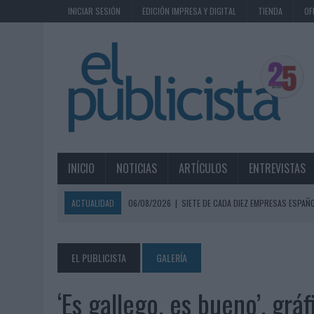
INICIAR SESIÓN
EDICIÓN IMPRESA Y DIGITAL
TIENDA
OF
INICIO
NOTICIAS
ARTÍCULOS
ENTREVISTAS
ACTUALIDAD
06/08/2026
|
SIETE DE CADA DIEZ EMPRESAS ESPAÑ
06/08/2026
|
EL MERCADO PUBLICITARIO CAE UN 2,6% EN 2025, A
06/08/2026
|
LA TELEVISIÓN SIGUE LIDERANDO EL CONSUMO DE MEDI
EL PUBLICISTA
GALERÍA
06/08/2026
|
EL USO DE LA IA GENERATIVA ALCANZA YA AL 62% DE L
‘Es gallego, es bueno’, gr
06/08/2026
|
SYSTEM1 NOMBRA A KIMBERLY BASTONI COMO NUEVA D