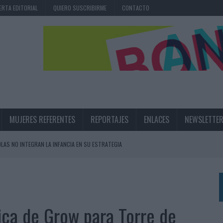
ERTA EDITORIAL
QUIERO SUSCRIBIRME
CONTACTO
MUJERES REFERENTES
REPORTAJES
ENLACES
NEWSLETTE
OLAS NO INTEGRAN LA INFANCIA EN SU ESTRATEGIA
UNQUE LOS MEDIOS CONTROLADOS MANTIENEN EL CRECIMIENTO
OS EN VERANO Y SUPERA AL MÓVIL COMO DISPOSITIVO MÁS UTILIZADO
OS ESPAÑOLES
áfica de Grow para Torre de
IRECTORA COMERCIAL GLOBAL