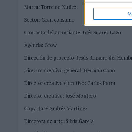
Marca: Torre de Nuñez
M
Sector: Gran consumo
Contacto del anunciante: Inés Suarez Lago
Agencia: Grow
Dirección de proyecto: Jesús Romero del Homb
Director creativo general: Germán Cano
Director creativo ejecutivo: Carlos Parra
Director creativo: José Montero
Copy: José Andrés Martínez
Directora de arte: Silvia García