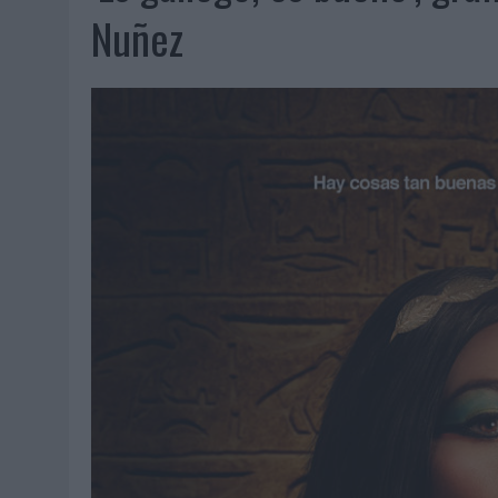
06/08/2026
|
FRIGO Y UNIQLO LANZAN UNA COLECCIÓN PERSONALIZA
Nuñez
06/08/2026
|
LA IA ESTÁ SUBIENDO EL LISTÓN DE LA CREATIVIDAD
05/08/2026
|
BEON WORLDWIDE LANZA RAÍZ URBANA PARA TRANSFOR
05/08/2026
|
FABRA COMUNICACIÓN INCORPORA A CASONÁ Y ASUME 
05/08/2026
|
LOPESAN HOTELS & RESORTS ACERCA EL PARAÍSO CAN
05/08/2026
|
LUIS ARQUILLOS (BURGO DE ARIAS): “LA CONSTRUCCIÓ
MONEDA”
04/08/2026
|
‘EL PARAÍSO MÁS CERCA’, DE 22GRADOS PARA LOPESA
04/08/2026
|
‘LA ÚNICA CERVEZA DEL MUNDO QUE SE DISFRUTA DOS 
04/08/2026
|
‘EL FÚTBOL SIN LAS PERSONAS’, DE DENTSU CREATIVE
04/08/2026
|
CAPAZ, LA CERVEZA QUE CONVIERTE CADA BOTELLA EN
04/08/2026
|
BABARIA Y MAXIBON SON ‘EL MATCH PERFECTO DEL VE
04/08/2026
|
AUDIBLE REIVINDICA EL PODER TRANSFORMADOR DEL A
03/08/2026
|
‘VUELVE EL FÚTBOL. VUELVE A SOÑAR’, DE VML PARA MO