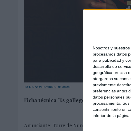
Nosotros y nuestro
procesamos datos per
para publicidad y co
desarrollo de servici
geográfica precisa e 
otorgarnos su conse
previamente descrito
12 DE NOVIEMBRE DE 2020
preferencias antes d
datos personales pue
Ficha técnica ‘Es gallego, es bueno’
procesamiento. Sus p
consentimiento en cu
inferior de la página
Anunciante: Torre de Nuñez