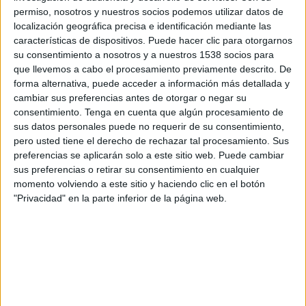
permiso, nosotros y nuestros socios podemos utilizar datos de
Ficha técnica
localización geográfica precisa e identificación mediante las
características de dispositivos. Puede hacer clic para otorgarnos
Anunciante: Diputación Foral de Gipuzkoa
su consentimiento a nosotros y a nuestros 1538 socios para
Marca: Diputación Foral de Gipuzkoa
que llevemos a cabo el procesamiento previamente descrito. De
Sector: Administración/Organismos públicos
forma alternativa, puede acceder a información más detallada y
Producto: Institucional
cambiar sus preferencias antes de otorgar o negar su
Contacto del cliente: Elene Arrazola
consentimiento.
Tenga en cuenta que algún procesamiento de
Agencia: Dimensión
sus datos personales puede no requerir de su consentimiento,
Director General Creativo: Guille Viglione
pero usted tiene el derecho de rechazar tal procesamiento. Sus
preferencias se aplicarán solo a este sitio web. Puede cambiar
Equipo creativo: Guille Viglione, Blanca Gómara,
sus preferencias o retirar su consentimiento en cualquier
Paco Cabrera, María Arrieta.
momento volviendo a este sitio y haciendo clic en el botón
Dirección de cuentas: Ainhara Arriaga
"Privacidad" en la parte inferior de la página web.
Dirección de producción: Natxo Escobar
Productora: Eika
Producción ejecutiva: Eider Gabilondo, Maialen
Lizundia
Jefa de producción: Angela Zozaya
Ayudantes de producción: Nora Gebara, Amaia
Samper