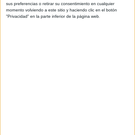
Salinas
sus preferencias o retirar su consentimiento en cualquier
Equipo diseño: Jaime Gálvez y Silvia Clemente
momento volviendo a este sitio y haciendo clic en el botón
Supervisor de contenido: Sinead Nelson
"Privacidad" en la parte inferior de la página web.
Equipo Contenido: Emily Wilson
Directora de cuentas: Céline Vincent
Equipo de cuentas: Andrea Soria
Comunicación: Jesús García-Risco
Piezas: graficas, spot, conenidos para internet y
RRSS
Título de campaña: “100 years of emotion, 100
years of Winter Games”