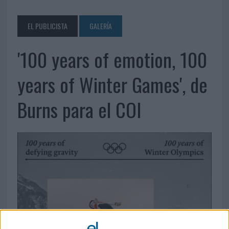
EL PUBLICISTA
GALERÍA
'100 years of emotion, 100
years of Winter Games', de
Burns para el COI