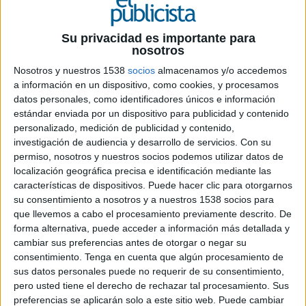
Su privacidad es importante para
nosotros
Nosotros y nuestros 1538
socios
almacenamos y/o accedemos
a información en un dispositivo, como cookies, y procesamos
datos personales, como identificadores únicos e información
estándar enviada por un dispositivo para publicidad y contenido
personalizado, medición de publicidad y contenido,
9 DE FEBRERO DE 2024
investigación de audiencia y desarrollo de servicios.
Con su
permiso, nosotros y nuestros socios podemos utilizar datos de
Ficha técnica
localización geográfica precisa e identificación mediante las
características de dispositivos. Puede hacer clic para otorgarnos
Anunciante: International Olympic Committee
su consentimiento a nosotros y a nuestros 1538 socios para
que llevemos a cabo el procesamiento previamente descrito. De
(Olympics)
forma alternativa, puede acceder a información más detallada y
Contacto del cliente: Makara Fitzgerald
cambiar sus preferencias antes de otorgar o negar su
Agencia: Burns
consentimiento.
Tenga en cuenta que algún procesamiento de
Dirección general: Carla Alexander y Raquel
sus datos personales puede no requerir de su consentimiento,
Serón
pero usted tiene el derecho de rechazar tal procesamiento. Sus
Dirección creativa ejecutiva: Pablo Madrid y Pablo
preferencias se aplicarán solo a este sitio web. Puede cambiar