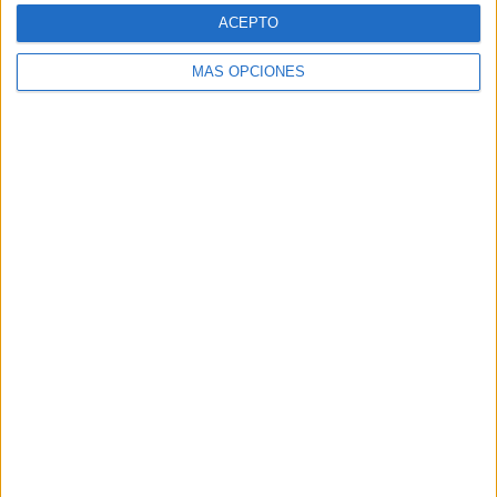
ACEPTO
MÁS OPCIONES
ARTÍCULOS ALEATORIOS
05/08/2026
Luis Arquillos (Burgo de