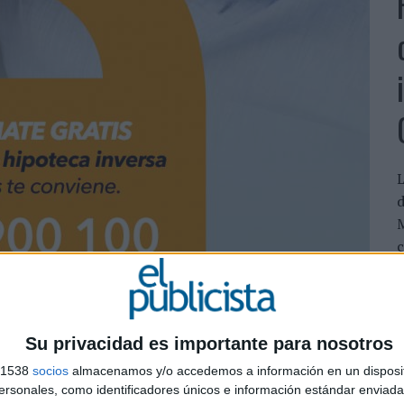
L
d
M
c
a
Su privacidad es importante para nosotros
s 1538
socios
almacenamos y/o accedemos a información en un disposit
sonales, como identificadores únicos e información estándar enviada 