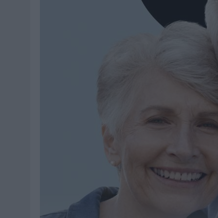
03/08/2026
|
‘VUELVE EL FÚTBOL. VUELVE A SOÑAR’, DE VML PARA MO
07/08/2026
|
CUANDO SE APAGUE EL SOL, EL ECLIPSE DE 2026 POND