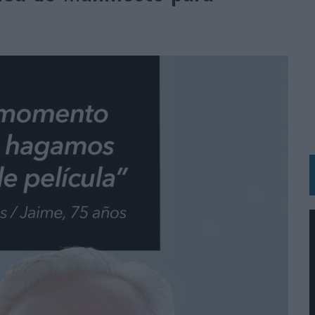
IRECTORA COMERCIAL GLOBAL
BLE INSPIRADA EN CORNETTO, CALIPPO Y SOLERO
MAR EL PATRIMONIO HISTÓRICO EN ACTIVOS CULTURALES Y ECONÓMICOS
LA GESTIÓN DE SUS RELACIONES CON LOS MEDIOS
ARIO EN SU ÚLTIMA CAMPAÑA INTERNACIONAL
N DE MARCA A LARGO PLAZO Y LA MEDICIÓN SON DOS CARAS DE LA MISMA
N HOTELS & RESORTS
VECES’, DE INUSUALY PARA CERVEZA CAPAZ
 PARA ORANGE
 UNA OPORTUNIDAD DE INCLUSIÓN
RANO’
UDIO EN SU NUEVA CAMPAÑA GLOBAL DE MARCA