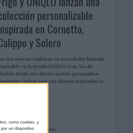
Frigo y UNIQLO lanzan una
colección personalizable
inspirada en Cornetto,
Calippo y Solero
as dos marcas colaboran en una edición limitada
isponible en la tienda UNIQLO Gran Vía de
adrid, donde los clientes podrán personalizar
amisetas y bolsas tote con diseños inspirados en
lgunos de ...
LEER MÁS
ivo, como cookies, y
por un dispositivo
04/08/2026