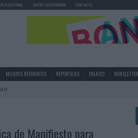
ERTA EDITORIAL
QUIERO SUSCRIBIRME
CONTACTO
MUJERES REFERENTES
REPORTAJES
ENLACES
NEWSLETTE
GA CF
N LA INFANCIA EN SU ESTRATEGIA
UNQUE LOS MEDIOS CONTROLADOS MANTIENEN EL CRECIMIENTO
OS EN VERANO Y SUPERA AL MÓVIL COMO DISPOSITIVO MÁS UTILIZADO
áfica de Manifiesto para
OS ESPAÑOLES