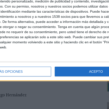
ntenido personalizado, medición de publicidad y contenido, investigaci
os.
Con su permiso, nosotros y nuestros socios podemos utilizar datos 
identificación mediante las características de dispositivos. Puede hacer
ntimiento a nosotros y a nuestros 1538 socios para que llevemos a ca
. De forma alternativa, puede acceder a información más detallada y 
e otorgar o negar su consentimiento.
Tenga en cuenta que algún proc
de no requerir de su consentimiento, pero usted tiene el derecho de r
referencias se aplicarán solo a este sitio web. Puede cambiar sus pref
alquier momento volviendo a este sitio y haciendo clic en el botón "Pri
 web.
ÁS OPCIONES
ACEPTO
onio inmobiliario (principalmente, hipoteca inversa)
ñigo Hernández