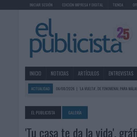
INICIAR SESIÓN
EDICIÓN IMPRESA Y DIGITAL
TIENDA
OF
INICIO
NOTICIAS
ARTÍCULOS
ENTREVISTAS
ACTUALIDAD
06/08/2026
|
‘LA VUELTA’, DE FENOMENAL PARA MÁLA
06/08/2026
|
SIETE DE CADA DIEZ EMPRESAS ESPAÑOLAS NO INTEGRA
06/08/2026
|
EL MERCADO PUBLICITARIO CAE UN 2,6% EN 2025, A
EL PUBLICISTA
GALERÍA
06/08/2026
|
LA TELEVISIÓN SIGUE LIDERANDO EL CONSUMO DE MEDI
'Tu casa te da la vida', gr
06/08/2026
|
EL USO DE LA IA GENERATIVA ALCANZA YA AL 62% DE L