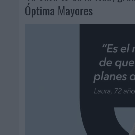
06/08/2026
|
SYSTEM1 NOMBRA A KIMBERLY BASTONI COMO NUEVA D
Óptima Mayores
06/08/2026
|
FRIGO Y UNIQLO LANZAN UNA COLECCIÓN PERSONALIZA
06/08/2026
|
LA IA ESTÁ SUBIENDO EL LISTÓN DE LA CREATIVIDAD
05/08/2026
|
BEON WORLDWIDE LANZA RAÍZ URBANA PARA TRANSFOR
05/08/2026
|
FABRA COMUNICACIÓN INCORPORA A CASONÁ Y ASUME 
05/08/2026
|
LOPESAN HOTELS & RESORTS ACERCA EL PARAÍSO CAN
05/08/2026
|
LUIS ARQUILLOS (BURGO DE ARIAS): “LA CONSTRUCCIÓ
MONEDA”
04/08/2026
|
‘EL PARAÍSO MÁS CERCA’, DE 22GRADOS PARA LOPESA
04/08/2026
|
‘LA ÚNICA CERVEZA DEL MUNDO QUE SE DISFRUTA DOS 
04/08/2026
|
‘EL FÚTBOL SIN LAS PERSONAS’, DE DENTSU CREATIVE
04/08/2026
|
CAPAZ, LA CERVEZA QUE CONVIERTE CADA BOTELLA EN
04/08/2026
|
BABARIA Y MAXIBON SON ‘EL MATCH PERFECTO DEL VE
04/08/2026
|
AUDIBLE REIVINDICA EL PODER TRANSFORMADOR DEL A