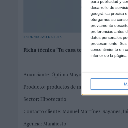
para publicidad y co
desarrollo de servici
geográfica precisa e 
otorgarnos su conse
previamente descrito
preferencias antes d
28 DE MARZO DE 2023
datos personales pue
procesamiento. Sus p
Ficha técnica ‘Tu casa te da la vida’
consentimiento en cu
inferior de la página
Anunciante: Óptima Mayores
M
Producto: productos de monetización del patrim
Sector: Hipotecario
Contacto cliente: Manuel Martínez-Sayanes, Í
Agencia: Manifiesto