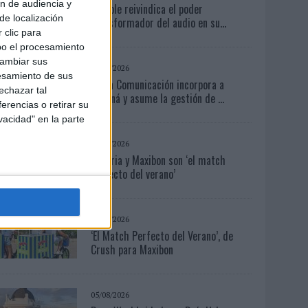
ón de audiencia y
Audible reivindica el poder
de localización
transformador del audio en su...
 clic para
bo el procesamiento
cambiar sus
05/08/2026
esamiento de sus
Fabra Comunicación incorpora a
echazar tal
Casoná y asume la gestión de ...
erencias o retirar su
vacidad" en la parte
04/08/2026
Babaria y Maxibon son ‘el match
perfecto del verano’
04/08/2026
‘El Match Perfecto del Verano’, de
Crush para Maxibon
05/08/2026