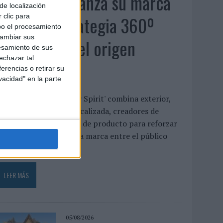
MG Spirit relanza su marca
de localización
con una estrategia 360º
 clic para
bo el procesamiento
cambiar sus
centrada en el origen
esamiento de sus
echazar tal
barcelonés
erencias o retirar su
vacidad" en la parte
a campaña 'Show Your Spirit' combina exterior,
ublicidad digital geolocalizada, creadores de
ontenido e innovación de producto para reforzar
l posicionamiento de la marca entre el público
oven ...
LEER MÁS
05/08/2026