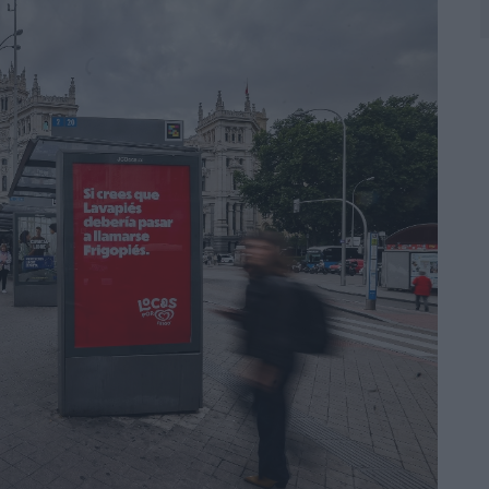
 LAS MARCAS
N IA
RÁ A PRUEBA LA CREATIVIDAD DE LAS MARCAS
N LA INFANCIA EN SU ESTRATEGIA
OS EN VERANO Y SUPERA AL MÓVIL COMO DISPOSITIVO MÁS UTILIZADO
OS ESPAÑOLES
IRECTORA COMERCIAL GLOBAL
BLE INSPIRADA EN CORNETTO, CALIPPO Y SOLERO
MAR EL PATRIMONIO HISTÓRICO EN ACTIVOS CULTURALES Y ECONÓMICOS
LA GESTIÓN DE SUS RELACIONES CON LOS MEDIOS
ARIO EN SU ÚLTIMA CAMPAÑA INTERNACIONAL
N DE MARCA A LARGO PLAZO Y LA MEDICIÓN SON DOS CARAS DE LA MISMA