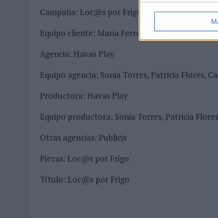
Campaña: Loc@s por Frigo
M
Equipo cliente: Maria Ferrer, Andrea Fernández
Agencia: Havas Play
Equipo agencia: Sonia Torres, Patricia Flores, Ca
Productora: Havas Play
Equipo productora: Sonia Torres, Patricia Flores
Otras agencias: Publicis
Piezas: Loc@s por Frigo
Título: Loc@s por Frigo