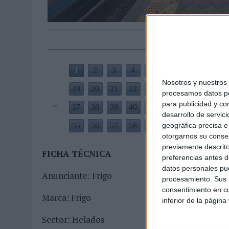
MONEDA”
07/08/2026
|
‘ALEXIA PUTELLAS X GALAXY Z FOLD8 – SIN LÍMITES’, 
‘Loc@s por Frigo
1
2
3
4
5
6
7
8
Nosotros y nuestro
19
20
21
22
23
24
25
26
2
procesamos datos per
para publicidad y co
37
38
39
40
41
42
43
44
4
desarrollo de servici
geográfica precisa e 
55
56
57
58
59
60
otorgarnos su conse
previamente descrito
FICHA TÉCNICA
preferencias antes d
datos personales pue
Anunciante: Frigo
procesamiento. Sus p
consentimiento en cu
Marca: Frigo
inferior de la página
Sector: Helados