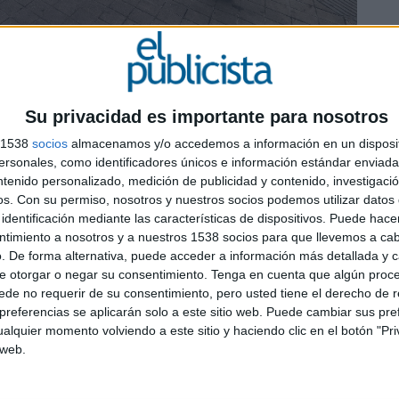
DE CHEIL SPAIN PARA SAMSUNG ELECTRONICS IBERIA
’, de Havas Play para Frigo
Su privacidad es importante para nosotros
9
10
11
12
13
14
15
16
17
18
s 1538
socios
almacenamos y/o accedemos a información en un disposit
7
28
29
30
31
32
33
34
35
36
sonales, como identificadores únicos e información estándar enviada 
ntenido personalizado, medición de publicidad y contenido, investigaci
5
46
47
48
49
50
51
52
53
54
os.
Con su permiso, nosotros y nuestros socios podemos utilizar datos 
identificación mediante las características de dispositivos. Puede hacer
ntimiento a nosotros y a nuestros 1538 socios para que llevemos a ca
. De forma alternativa, puede acceder a información más detallada y 
e otorgar o negar su consentimiento.
Tenga en cuenta que algún proc
de no requerir de su consentimiento, pero usted tiene el derecho de r
referencias se aplicarán solo a este sitio web. Puede cambiar sus pref
alquier momento volviendo a este sitio y haciendo clic en el botón "Pri
 web.