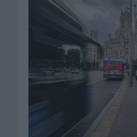
07/08/2026
|
EL VERANO PONE A PRUEBA LA ESTRATEGIA DIGITAL DE
07/08/2026
|
VUELING CONVIERTE LOS RECUERDOS EN SOUVENIRS CO
07/08/2026
|
CUANDO SE APAGUE EL SOL, EL ECLIPSE DE 2026 POND
06/08/2026
|
‘LA VUELTA’, DE FENOMENAL PARA MÁLAGA CF
06/08/2026
|
SIETE DE CADA DIEZ EMPRESAS ESPAÑOLAS NO INTEGRA
06/08/2026
|
LA TELEVISIÓN SIGUE LIDERANDO EL CONSUMO DE MEDI
06/08/2026
|
EL USO DE LA IA GENERATIVA ALCANZA YA AL 62% DE L
06/08/2026
|
SYSTEM1 NOMBRA A KIMBERLY BASTONI COMO NUEVA D
06/08/2026
|
FRIGO Y UNIQLO LANZAN UNA COLECCIÓN PERSONALIZA
06/08/2026
|
LA IA ESTÁ SUBIENDO EL LISTÓN DE LA CREATIVIDAD
05/08/2026
|
BEON WORLDWIDE LANZA RAÍZ URBANA PARA TRANSFOR
05/08/2026
|
FABRA COMUNICACIÓN INCORPORA A CASONÁ Y ASUME 
05/08/2026
|
LOPESAN HOTELS & RESORTS ACERCA EL PARAÍSO CAN
05/08/2026
|
LUIS ARQUILLOS (BURGO DE ARIAS): “LA CONSTRUCCIÓ