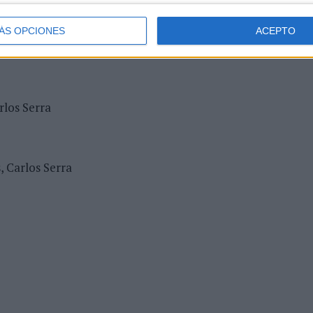
ÁS OPCIONES
ACEPTO
, Nerea Sanz
rlos Serra
, Carlos Serra