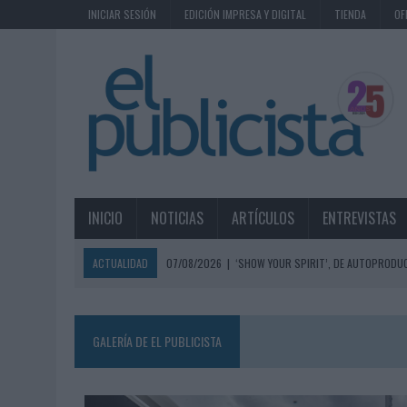
INICIAR SESIÓN
EDICIÓN IMPRESA Y DIGITAL
TIENDA
OF
INICIO
NOTICIAS
ARTÍCULOS
ENTREVISTAS
ACTUALIDAD
07/08/2026
|
‘SHOW YOUR SPIRIT’, DE AUTOPRODUC
07/08/2026
|
EL MÁLAGA CF CULMINA SU TRILOGÍA DE MARCA CON U
07/08/2026
|
MAHOU REIVINDICA EL RITUAL DE LA CAÑA EN EL DÍA IN
GALERÍA DE EL PUBLICISTA
07/08/2026
|
MG SPIRIT RELANZA SU MARCA CON UNA ESTRATEGIA 
07/08/2026
|
PATRÓN CONVIERTE EL NUEVO SINGLE DE ARÓN PIPER EN