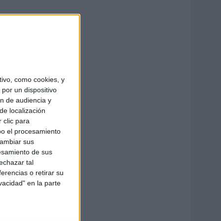
ivo, como cookies, y
por un dispositivo
ón de audiencia y
de localización
 clic para
bo el procesamiento
cambiar sus
esamiento de sus
echazar tal
erencias o retirar su
vacidad" en la parte