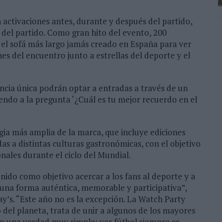
 activaciones antes, durante y después del partido,
 del partido. Como gran hito del evento, 200
 el sofá más largo jamás creado en España para ver
es del encuentro junto a estrellas del deporte y el
encia única podrán optar a entradas a través de un
ndo a la pregunta ‘¿Cuál es tu mejor recuerdo en el
gia más amplia de la marca, que incluye ediciones
as a distintas culturas gastronómicas, con el objetivo
nales durante el ciclo del Mundial.
ido como objetivo acercar a los fans al deporte y a
 una forma auténtica, memorable y participativa”,
ay’s. “Este año no es la excepción. La Watch Party
 del planeta, trata de unir a algunos de los mayores
n una verdad muy simple: ver fútbol siempre es