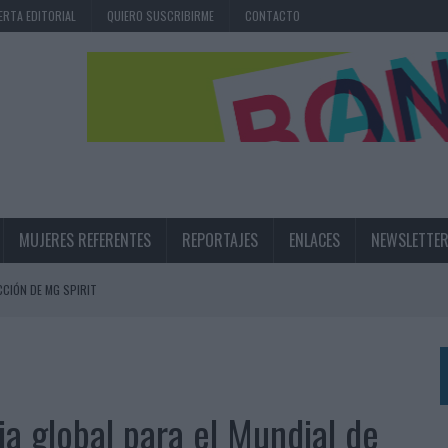
ERTA EDITORIAL
QUIERO SUSCRIBIRME
CONTACTO
MUJERES REFERENTES
REPORTAJES
ENLACES
NEWSLETTE
CIÓN DE MG SPIRIT
NA CAMPAÑA QUE CELEBRA SU REGRESO A PRIMERA DIVISIÓN
TERNACIONAL DE LA CERVEZA
360º CENTRADA EN EL ORIGEN BARCELONÉS
ia global para el Mundial de
 UNA EXPERIENCIA DE MARCA EN IBIZA