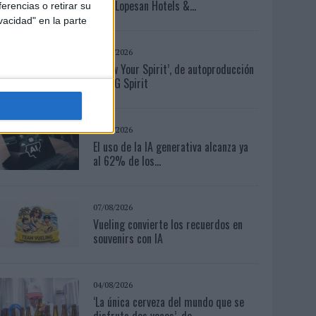
para Lopesan Hotels &...
erencias o retirar su
vacidad" en la parte
07/08/2026
‘Show Your Spirit’, de autoproducción
de MG Spirit
06/08/2026
El uso de la IA generativa alcanza ya
al 62% de los...
07/08/2026
Vueling convierte los recuerdos en
souvenirs con IA
04/08/2026
‘La única cerveza del mundo que se
disfruta dos veces’, de...