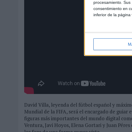
procesamiento. Sus p
consentimiento en cu
inferior de la página
M
David Villa, leyenda del fútbol español y máximo
Mundial de la FIFA, será el encargado de guiar es
figuras más importantes del mundo digital com
Ventura, Javi Hoyos, Elena Gortari y Juan Péres
los fans de una forma nunca vista.