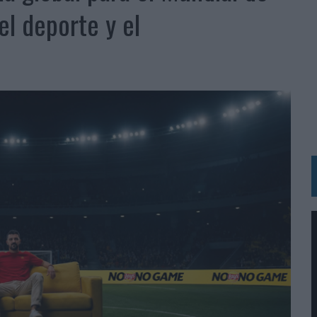
 LAS MARCAS
el deporte y el
N IA
RÁ A PRUEBA LA CREATIVIDAD DE LAS MARCAS
N LA INFANCIA EN SU ESTRATEGIA
OS EN VERANO Y SUPERA AL MÓVIL COMO DISPOSITIVO MÁS UTILIZADO
OS ESPAÑOLES
IRECTORA COMERCIAL GLOBAL
BLE INSPIRADA EN CORNETTO, CALIPPO Y SOLERO
MAR EL PATRIMONIO HISTÓRICO EN ACTIVOS CULTURALES Y ECONÓMICOS
LA GESTIÓN DE SUS RELACIONES CON LOS MEDIOS
ARIO EN SU ÚLTIMA CAMPAÑA INTERNACIONAL
N DE MARCA A LARGO PLAZO Y LA MEDICIÓN SON DOS CARAS DE LA MISMA