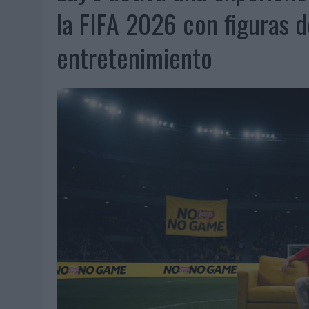
07/08/2026
|
EL VERANO PONE A PRUEBA LA ESTRATEGIA DIGITAL DE
la FIFA 2026 con figuras d
07/08/2026
|
VUELING CONVIERTE LOS RECUERDOS EN SOUVENIRS CO
entretenimiento
07/08/2026
|
CUANDO SE APAGUE EL SOL, EL ECLIPSE DE 2026 POND
06/08/2026
|
‘LA VUELTA’, DE FENOMENAL PARA MÁLAGA CF
06/08/2026
|
SIETE DE CADA DIEZ EMPRESAS ESPAÑOLAS NO INTEGRA
06/08/2026
|
LA TELEVISIÓN SIGUE LIDERANDO EL CONSUMO DE MEDI
06/08/2026
|
EL USO DE LA IA GENERATIVA ALCANZA YA AL 62% DE L
06/08/2026
|
SYSTEM1 NOMBRA A KIMBERLY BASTONI COMO NUEVA D
06/08/2026
|
FRIGO Y UNIQLO LANZAN UNA COLECCIÓN PERSONALIZA
06/08/2026
|
LA IA ESTÁ SUBIENDO EL LISTÓN DE LA CREATIVIDAD
05/08/2026
|
BEON WORLDWIDE LANZA RAÍZ URBANA PARA TRANSFOR
05/08/2026
|
FABRA COMUNICACIÓN INCORPORA A CASONÁ Y ASUME 
05/08/2026
|
LOPESAN HOTELS & RESORTS ACERCA EL PARAÍSO CAN
05/08/2026
|
LUIS ARQUILLOS (BURGO DE ARIAS): “LA CONSTRUCCIÓ