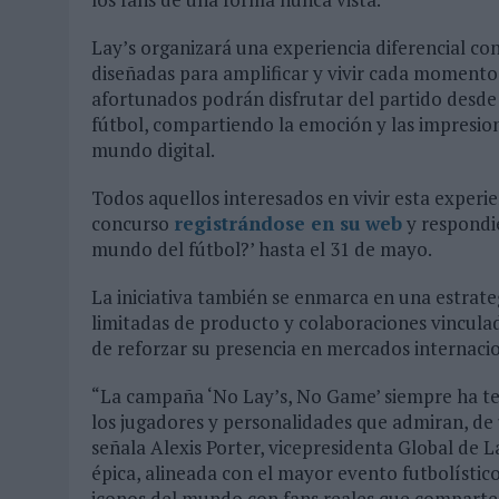
Lay’s organizará una experiencia diferencial con
diseñadas para amplificar y vivir cada momento
afortunados podrán disfrutar del partido desde
fútbol, compartiendo la emoción y las impresion
mundo digital.
Todos aquellos interesados en vivir esta experi
concurso
registrándose en su web
y respondie
mundo del fútbol?’ hasta el 31 de mayo.
La iniciativa también se enmarca en una estrate
limitadas de producto y colaboraciones vinculad
de reforzar su presencia en mercados internacio
“La campaña ‘No Lay’s, No Game’ siempre ha ten
los jugadores y personalidades que admiran, de
señala Alexis Porter, vicepresidenta Global de L
épica, alineada con el mayor evento futbolístico
iconos del mundo con fans reales que comparte