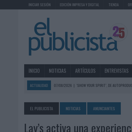
INICIAR SESIÓN
EDICIÓN IMPRESA Y DIGITAL
TIENDA
OF
INICIO
NOTICIAS
ARTÍCULOS
ENTREVISTAS
ACTUALIDAD
07/08/2026
|
‘SHOW YOUR SPIRIT’, DE AUTOPRODUC
07/08/2026
|
EL MÁLAGA CF CULMINA SU TRILOGÍA DE MARCA CON U
07/08/2026
|
MAHOU REIVINDICA EL RITUAL DE LA CAÑA EN EL DÍA IN
EL PUBLICISTA
NOTICIAS
ANUNCIANTES
07/08/2026
|
MG SPIRIT RELANZA SU MARCA CON UNA ESTRATEGIA 
Lay’s activa una experienc
07/08/2026
|
PATRÓN CONVIERTE EL NUEVO SINGLE DE ARÓN PIPER EN