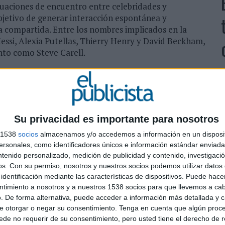
tuaciones de encuentro entre celebridades y
bjetivo de generar interacción espontánea y
a compartida. Entre los nombres implicados en la
essi, Alexia Putellas, Thierry Henry y David Beckham,
nto como Steve Carell.
drid con una Watch Party prevista para el debut de la
l evento reunirá a miles de asistentes en el Palacio de
o que incorpora activaciones previas, durante y
L
 creadores de contenido y figuras del ecosistema
S
Su privacidad es importante para nosotros
opuesta será la creación de un espacio de gran
i
on dinámicas participativas en las que el público
s 1538
socios
almacenamos y/o accedemos a información en un disposit
r
curso abierto.
sonales, como identificadores únicos e información estándar enviada 
ntenido personalizado, medición de publicidad y contenido, investigaci
os.
Con su permiso, nosotros y nuestros socios podemos utilizar datos 
identificación mediante las características de dispositivos. Puede hacer
ntimiento a nosotros y a nuestros 1538 socios para que llevemos a ca
. De forma alternativa, puede acceder a información más detallada y 
e otorgar o negar su consentimiento.
Tenga en cuenta que algún proc
de no requerir de su consentimiento, pero usted tiene el derecho de r