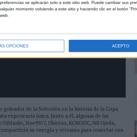
referencias se aplicarán solo a este sitio web. Puede cambiar sus pref
alquier momento volviendo a este sitio y haciendo clic en el botón "Pri
 web.
ÁS OPCIONES
ACEPTO
 goleador de la Selección en la historia de la Copa
ta experiencia única. Junto a él, algunas de las
o DjMariio, Noe9977, Ubietoo, KOKODC, Nil Ojeda,
 compartirán su energía y cercanía para conectar con