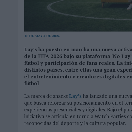
MONEDA”
07/08/2026
|
‘ALEXIA PUTELLAS X GALAXY Z FOLD8 – SIN LÍMITES’, 
18 DE MAYO DE 2026
Lay’s ha puesto en marcha una nueva activ
de la FIFA 2026 bajo su plataforma ‘No Lay
fútbol y participación de fans reales. La in
distintos países, entre ellas una gran exper
el entretenimiento y creadores digitales e
fútbol
La marca de snacks
Lay’s
ha lanzado una nueva 
que busca reforzar su posicionamiento en el ter
experiencias presenciales y digitales. Bajo el p
iniciativa se articula en torno a Watch Parties c
reconocidas del deporte y la cultura popular.