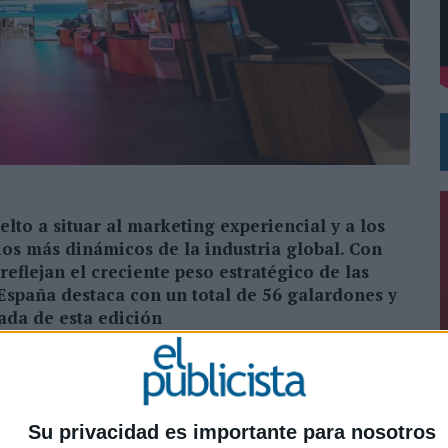
VECES’, DE INUSUALY PARA CERVEZA CAPAZ
NA CAMPAÑA QUE CELEBRA SU REGRESO A PRIMERA DIVISIÓN
lto a situar al marketing experiencial y a los
os más dinámicos de la industria global. Con
reflejan el creciente peso estratégico de las
España destaca con un total de 56 galardones y
ada de esta edición
 los principales reconocimientos internacionales del
n anunciado a sus ganadores en una edición marcada
s procedentes de 58 países y seis continentes. La
0
al del certamen, fundado en 2009, y evidencia la
Su privacidad es importante para nosotros