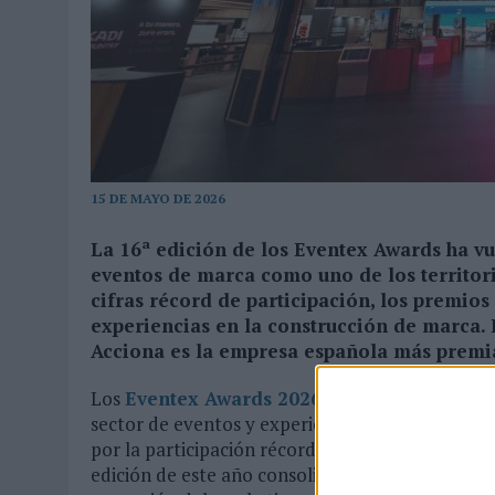
04/08/2026
|
‘LA ÚNICA CERVEZA DEL MUNDO QUE SE DISFRUTA DOS 
07/08/2026
|
EL MÁLAGA CF CULMINA SU TRILOGÍA DE MARCA CON U
15 DE MAYO DE 2026
La 16ª edición de los Eventex Awards ha vue
eventos de marca como uno de los territori
cifras récord de participación, los premios 
experiencias en la construcción de marca. 
Acciona es la empresa española más premi
Los
Eventex Awards 2026
, considerados entre
sector de eventos y experiential marketing, ha
por la participación récord de 1.405 candidatura
edición de este año consolida la dimensión glob