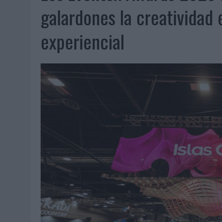
07/08/2026
|
CUANDO SE APAGUE EL SOL, EL ECLIPSE DE 2026 POND
galardones la creatividad
06/08/2026
|
‘LA VUELTA’, DE FENOMENAL PARA MÁLAGA CF
experiencial
06/08/2026
|
SIETE DE CADA DIEZ EMPRESAS ESPAÑOLAS NO INTEGRA
06/08/2026
|
LA TELEVISIÓN SIGUE LIDERANDO EL CONSUMO DE MEDI
06/08/2026
|
EL USO DE LA IA GENERATIVA ALCANZA YA AL 62% DE L
06/08/2026
|
SYSTEM1 NOMBRA A KIMBERLY BASTONI COMO NUEVA D
06/08/2026
|
FRIGO Y UNIQLO LANZAN UNA COLECCIÓN PERSONALIZA
06/08/2026
|
LA IA ESTÁ SUBIENDO EL LISTÓN DE LA CREATIVIDAD
05/08/2026
|
BEON WORLDWIDE LANZA RAÍZ URBANA PARA TRANSFOR
05/08/2026
|
FABRA COMUNICACIÓN INCORPORA A CASONÁ Y ASUME 
05/08/2026
|
LOPESAN HOTELS & RESORTS ACERCA EL PARAÍSO CAN
05/08/2026
|
LUIS ARQUILLOS (BURGO DE ARIAS): “LA CONSTRUCCIÓ
MONEDA”
04/08/2026
|
‘EL PARAÍSO MÁS CERCA’, DE 22GRADOS PARA LOPESA