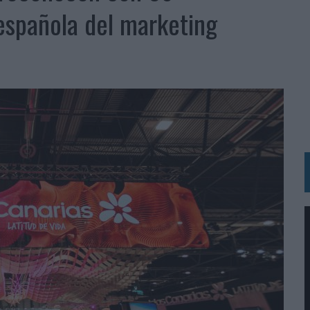
RÁ A PRUEBA LA CREATIVIDAD DE LAS MARCAS
 española del marketing
N LA INFANCIA EN SU ESTRATEGIA
OS EN VERANO Y SUPERA AL MÓVIL COMO DISPOSITIVO MÁS UTILIZADO
OS ESPAÑOLES
IRECTORA COMERCIAL GLOBAL
BLE INSPIRADA EN CORNETTO, CALIPPO Y SOLERO
MAR EL PATRIMONIO HISTÓRICO EN ACTIVOS CULTURALES Y ECONÓMICOS
LA GESTIÓN DE SUS RELACIONES CON LOS MEDIOS
ARIO EN SU ÚLTIMA CAMPAÑA INTERNACIONAL
N DE MARCA A LARGO PLAZO Y LA MEDICIÓN SON DOS CARAS DE LA MISMA
N HOTELS & RESORTS