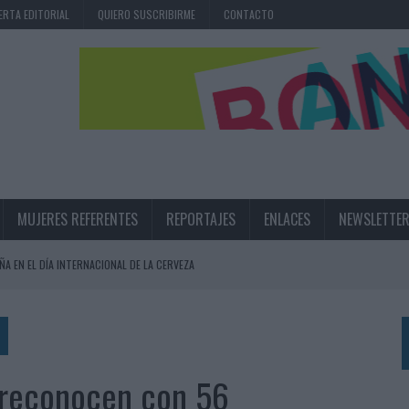
ERTA EDITORIAL
QUIERO SUSCRIBIRME
CONTACTO
MUJERES REFERENTES
REPORTAJES
ENLACES
NEWSLETTE
ÑA EN EL DÍA INTERNACIONAL DE LA CERVEZA
360º CENTRADA EN EL ORIGEN BARCELONÉS
 UNA EXPERIENCIA DE MARCA EN IBIZA
 LAS MARCAS
 reconocen con 56
N IA