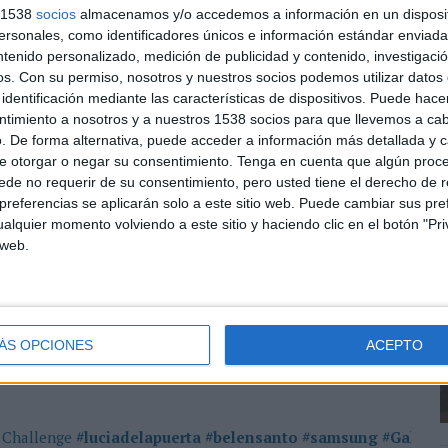
ramienta clave para conectar marcas y audiencias a
s 1538
socios
almacenamos y/o accedemos a información en un disposit
lturalmente relevantes.
sonales, como identificadores únicos e información estándar enviada 
ntenido personalizado, medición de publicidad y contenido, investigaci
n 101 premios, mientras que España firmó una
os.
Con su permiso, nosotros y nuestros socios podemos utilizar datos 
ndo nueve oros y dos premios platino, reforzando su
identificación mediante las características de dispositivos. Puede hacer
eting experiencial.
ntimiento a nosotros y a nuestros 1538 socios para que llevemos a ca
. De forma alternativa, puede acceder a información más detallada y 
L
e Immersive Exhibition’ en las categorías de
e otorgar o negar su consentimiento.
Tenga en cuenta que algún proc
d
e of audiovisual, impulsado por MAD Artes Digitales;
de no requerir de su consentimiento, pero usted tiene el derecho de r
a
e consumer show, B2C event, brand experience -
referencias se aplicarán solo a este sitio web. Puede cambiar sus pref
l
alquier momento volviendo a este sitio y haciendo clic en el botón "Pri
do a cabo por Acciona para Samsung. Este último
 web.
a interactive outdoor experience y un bronce en
 se hizo con el oro en la categoría conference,
 El último oro fue para ‘Retile floor - Sustainable
ainability solution, impulsado por 4foreverything.
ÁS OPCIONES
ACEPTO
 Challenge
#luciadelapuerta
#belensanto
#samsung
#Galaxy