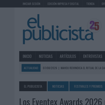
INICIAR SESIÓN
EDICIÓN IMPRESA Y DIGITAL
TIENDA
OF
INICIO
NOTICIAS
ARTÍCULOS
ENTREVISTAS
ACTUALIDAD
07/08/2026
|
MAHOU REIVINDICA EL RITUAL DE LA CA
07/08/2026
|
MG SPIRIT RELANZA SU MARCA CON UNA ESTRATEGIA 
07/08/2026
|
PATRÓN CONVIERTE EL NUEVO SINGLE DE ARÓN PIPER EN
EL PUBLICISTA
NOTICIAS
FESTIVALES Y PREMIOS
07/08/2026
|
EL VERANO PONE A PRUEBA LA ESTRATEGIA DIGITAL DE
Los Eventex Awards 2026
07/08/2026
|
VUELING CONVIERTE LOS RECUERDOS EN SOUVENIRS CO