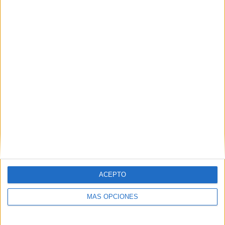
Título: Let Yourself Believe
ACEPTO
MÁS OPCIONES