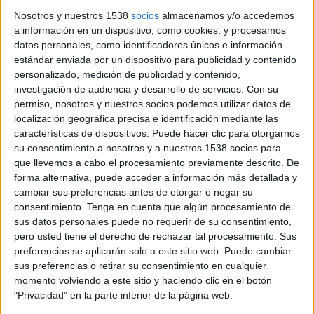
Creative team: Lucas Alcorta, Maicon Gomes,
Nosotros y nuestros 1538
socios
almacenamos y/o accedemos
a información en un dispositivo, como cookies, y procesamos
Joca Santana, Giovanna Carvalho
datos personales, como identificadores únicos e información
estándar enviada por un dispositivo para publicidad y contenido
Co-COO: Heloísa Pupim
personalizado, medición de publicidad y contenido,
investigación de audiencia y desarrollo de servicios.
Con su
Account management: Rafael Marques, Murilo
permiso, nosotros y nuestros socios podemos utilizar datos de
Amaral, Renata Santos, Isabella Paes, Vitória
localización geográfica precisa e identificación mediante las
Silano e Marina Rabello
características de dispositivos. Puede hacer clic para otorgarnos
su consentimiento a nosotros y a nuestros 1538 socios para
VP media: Thiago Martinez
que llevemos a cabo el procesamiento previamente descrito. De
forma alternativa, puede acceder a información más detallada y
Media team: Victor Berto, Araceli Giatti, Giulia
cambiar sus preferencias antes de otorgar o negar su
Margelli, Nathalia Lima, Elena Sanita e Guilherme
consentimiento.
Tenga en cuenta que algún procesamiento de
Souza
sus datos personales puede no requerir de su consentimiento,
pero usted tiene el derecho de rechazar tal procesamiento. Sus
CSO: Ana Paula Kuroki
preferencias se aplicarán solo a este sitio web. Puede cambiar
sus preferencias o retirar su consentimiento en cualquier
VP strategy: Mariana Corradi
momento volviendo a este sitio y haciendo clic en el botón
"Privacidad" en la parte inferior de la página web.
Strategy director: Felipe Paku