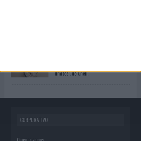
disfruta dos veces’, de...
07/08/2026
MG Spirit relanza su marca con una
estrategia 360º centrada ...
07/08/2026
‘Alexia Putellas x Galaxy Z Fold8 – Sin
límites’, de Cheil...
CORPORATIVO
Quienes somos