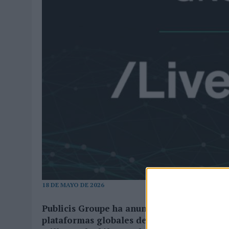
03/08/2026
|
‘VUELVE EL FÚTBOL. VUELVE A SOÑAR’, DE VML PARA MO
07/08/2026
|
CUANDO SE APAGUE EL SOL, EL ECLIPSE DE 2026 POND
18 DE MAYO DE 2026
Publicis Groupe ha anunciado la adquisició
plataformas globales de colaboración de d