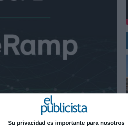
VISTAR
RÁ A PRUEBA LA CREATIVIDAD DE LAS MARCAS
n de LiveRamp, una de las principales
0
Su privacidad es importante para nosotros
atos, en una operación valorada en 2.200