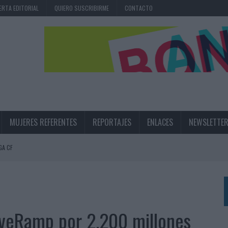
ERTA EDITORIAL
QUIERO SUSCRIBIRME
CONTACTO
MUJERES REFERENTES
REPORTAJES
ENLACES
NEWSLETTE
GA CF
N LA INFANCIA EN SU ESTRATEGIA
UNQUE LOS MEDIOS CONTROLADOS MANTIENEN EL CRECIMIENTO
OS EN VERANO Y SUPERA AL MÓVIL COMO DISPOSITIVO MÁS UTILIZADO
iveRamp por 2.200 millones
OS ESPAÑOLES