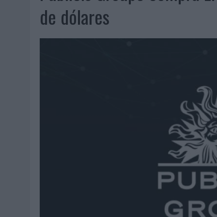
06/08/2026
|
SYSTEM1 NOMBRA A KIMBERLY BASTONI COMO NUEVA D
de dólares
06/08/2026
|
FRIGO Y UNIQLO LANZAN UNA COLECCIÓN PERSONALIZA
06/08/2026
|
LA IA ESTÁ SUBIENDO EL LISTÓN DE LA CREATIVIDAD
05/08/2026
|
BEON WORLDWIDE LANZA RAÍZ URBANA PARA TRANSFOR
05/08/2026
|
FABRA COMUNICACIÓN INCORPORA A CASONÁ Y ASUME 
05/08/2026
|
LOPESAN HOTELS & RESORTS ACERCA EL PARAÍSO CAN
05/08/2026
|
LUIS ARQUILLOS (BURGO DE ARIAS): “LA CONSTRUCCIÓ
MONEDA”
04/08/2026
|
‘EL PARAÍSO MÁS CERCA’, DE 22GRADOS PARA LOPESA
04/08/2026
|
‘LA ÚNICA CERVEZA DEL MUNDO QUE SE DISFRUTA DOS 
04/08/2026
|
‘EL FÚTBOL SIN LAS PERSONAS’, DE DENTSU CREATIVE
04/08/2026
|
CAPAZ, LA CERVEZA QUE CONVIERTE CADA BOTELLA EN
04/08/2026
|
BABARIA Y MAXIBON SON ‘EL MATCH PERFECTO DEL VE
04/08/2026
|
AUDIBLE REIVINDICA EL PODER TRANSFORMADOR DEL A