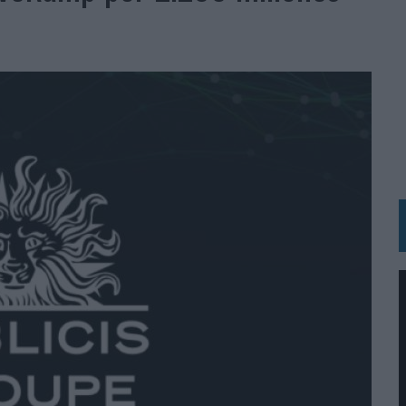
IRECTORA COMERCIAL GLOBAL
BLE INSPIRADA EN CORNETTO, CALIPPO Y SOLERO
MAR EL PATRIMONIO HISTÓRICO EN ACTIVOS CULTURALES Y ECONÓMICOS
LA GESTIÓN DE SUS RELACIONES CON LOS MEDIOS
ARIO EN SU ÚLTIMA CAMPAÑA INTERNACIONAL
N DE MARCA A LARGO PLAZO Y LA MEDICIÓN SON DOS CARAS DE LA MISMA
N HOTELS & RESORTS
VECES’, DE INUSUALY PARA CERVEZA CAPAZ
 PARA ORANGE
 UNA OPORTUNIDAD DE INCLUSIÓN
RANO’
UDIO EN SU NUEVA CAMPAÑA GLOBAL DE MARCA