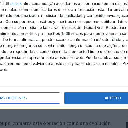
a la estrategia del grupo francés para ampliar
s 1538
socios
almacenamos y/o accedemos a información en un disposit
entity y transformación empresarial basada en
sonales, como identificadores únicos e información estándar enviada 
ntenido personalizado, medición de publicidad y contenido, investigaci
os.
Con su permiso, nosotros y nuestros socios podemos utilizar datos 
dquirir
LiveRamp
por un valor empresarial total de
identificación mediante las características de dispositivos. Puede hacer
ntegramente en efectivo que supone una prima cercana
ntimiento a nosotros y a nuestros 1538 socios para que llevemos a ca
 estadounidense antes del anuncio.
. De forma alternativa, puede acceder a información más detallada y 
e otorgar o negar su consentimiento.
Tenga en cuenta que algún proc
de no requerir de su consentimiento, pero usted tiene el derecho de r
icionamiento en el ámbito de la “data co-creation”, un
‘
referencias se aplicarán solo a este sitio web. Puede cambiar sus pref
múltiples fuentes de datos para generar activos de
R
alquier momento volviendo a este sitio y haciendo clic en el botón "Pri
stemas avanzados de inteligencia artificial y agentes
 web.
q
h
 complementar las capacidades de identidad de
d
entas de clean rooms, conectividad de datos y
iveRamp conecta actualmente más de 25.000 dominios
ÁS OPCIONES
ACEPTO
y de datos en 14 mercados, trabajando con miles de
roupe, enmarca esta operación como una evolución