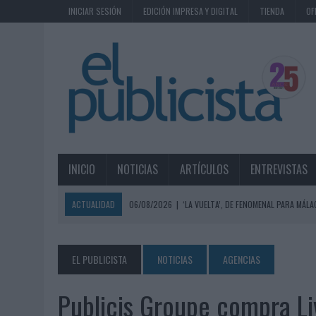
INICIAR SESIÓN
EDICIÓN IMPRESA Y DIGITAL
TIENDA
OF
INICIO
NOTICIAS
ARTÍCULOS
ENTREVISTAS
ACTUALIDAD
06/08/2026
|
‘LA VUELTA’, DE FENOMENAL PARA MÁLA
06/08/2026
|
SIETE DE CADA DIEZ EMPRESAS ESPAÑOLAS NO INTEGRA
06/08/2026
|
EL MERCADO PUBLICITARIO CAE UN 2,6% EN 2025, A
EL PUBLICISTA
NOTICIAS
AGENCIAS
06/08/2026
|
LA TELEVISIÓN SIGUE LIDERANDO EL CONSUMO DE MEDI
Publicis Groupe compra L
06/08/2026
|
EL USO DE LA IA GENERATIVA ALCANZA YA AL 62% DE L