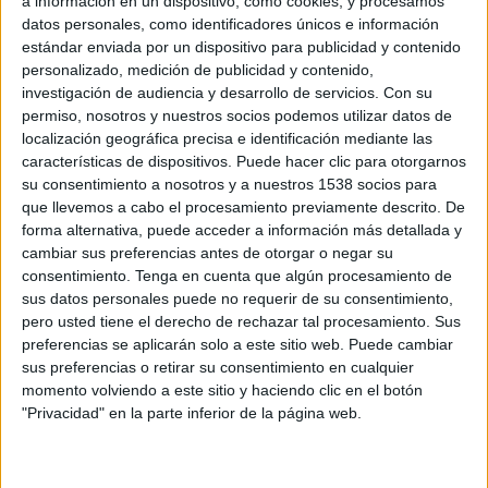
a información en un dispositivo, como cookies, y procesamos
FICHA TÉCNICA
datos personales, como identificadores únicos e información
estándar enviada por un dispositivo para publicidad y contenido
Anunciante: Nauterra
personalizado, medición de publicidad y contenido,
investigación de audiencia y desarrollo de servicios.
Con su
Agencia creativa: VML The Cocktail
permiso, nosotros y nuestros socios podemos utilizar datos de
localización geográfica precisa e identificación mediante las
Agencia de medios: Arena Media
características de dispositivos. Puede hacer clic para otorgarnos
su consentimiento a nosotros y a nuestros 1538 socios para
Realizador: Agus Berruezo
que llevemos a cabo el procesamiento previamente descrito. De
forma alternativa, puede acceder a información más detallada y
Productora: Cosmico
cambiar sus preferencias antes de otorgar o negar su
consentimiento.
Tenga en cuenta que algún procesamiento de
Campaña: "Policía del sabor"
sus datos personales puede no requerir de su consentimiento,
pero usted tiene el derecho de rechazar tal procesamiento. Sus
Lanzamiento: 18 de mayo
preferencias se aplicarán solo a este sitio web. Puede cambiar
sus preferencias o retirar su consentimiento en cualquier
momento volviendo a este sitio y haciendo clic en el botón
"Privacidad" en la parte inferior de la página web.