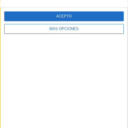
ACEPTO
03/08/2026
Presentado el jurado de los
MÁS OPCIONES
Premios de Marketing y
Comunicación en el Sector
Asegurador 2026
Los galardones se entregarán el 22 de octubre en el
XXII Encuentro de Marketing y Comunicación en el
Sector Asegurador Los Premios de Marketing y
Comunicación en el Sector Asegurador ya cuentan...
LEER MÁS