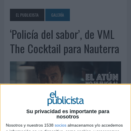
EL PUBLICISTA
GALERÍA
‘Policía del sabor’, de VML
The Cocktail para Nauterra
Su privacidad es importante para
nosotros
18 DE MAYO DE 2026
Nosotros y nuestros 1538
socios
almacenamos y/o accedemos