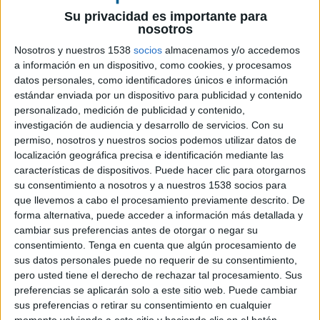
Su privacidad es importante para
nosotros
18 DE MAYO DE 2026
Nosotros y nuestros 1538
socios
almacenamos y/o accedemos
La agencia anuncia este fichaje estratégico
a información en un dispositivo, como cookies, y procesamos
con el objetivo de fortalecer las relaciones
datos personales, como identificadores únicos e información
estándar enviada por un dispositivo para publicidad y contenido
con clientes tanto locales como regionales y
personalizado, medición de publicidad y contenido,
supervisar la actividad de la propia
investigación de audiencia y desarrollo de servicios.
Con su
compañía
permiso, nosotros y nuestros socios podemos utilizar datos de
localización geográfica precisa e identificación mediante las
GUT Madrid
anuncia la incorporación de Marina
características de dispositivos. Puede hacer clic para otorgarnos
Leite, quien aportará una visión estratégica y su
su consentimiento a nosotros y a nuestros 1538 socios para
experiencia en el desarrollo de marcas globales.
que llevemos a cabo el procesamiento previamente descrito. De
En su nuevo rol como head of business, será
forma alternativa, puede acceder a información más detallada y
responsable de impulsar nuevas oportunidades
cambiar sus preferencias antes de otorgar o negar su
de negocio, consolidar partnerships a largo plazo
consentimiento.
Tenga en cuenta que algún procesamiento de
con clientes y garantizar la excelencia operativa
sus datos personales puede no requerir de su consentimiento,
en todos los proyectos de la agencia.
pero usted tiene el derecho de rechazar tal procesamiento. Sus
preferencias se aplicarán solo a este sitio web. Puede cambiar
Antes de unirse a GUT Madrid, Marina ocupaba el
sus preferencias o retirar su consentimiento en cualquier