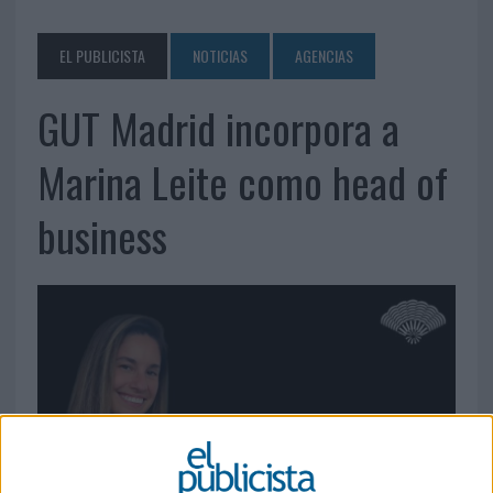
EL PUBLICISTA
NOTICIAS
AGENCIAS
GUT Madrid incorpora a
Marina Leite como head of
business