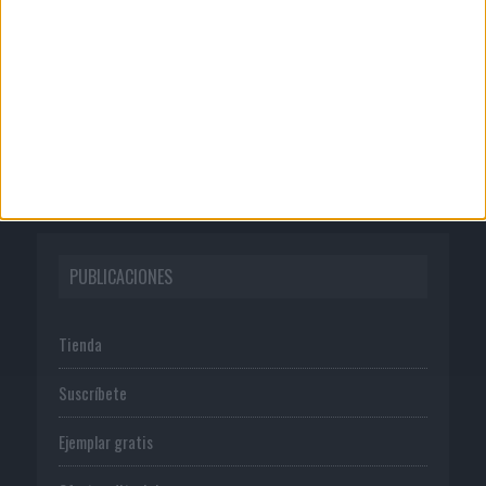
Quienes somos
Publicidad
Normas de uso
Política de privacidad
PUBLICACIONES
Tienda
Suscríbete
Ejemplar gratis