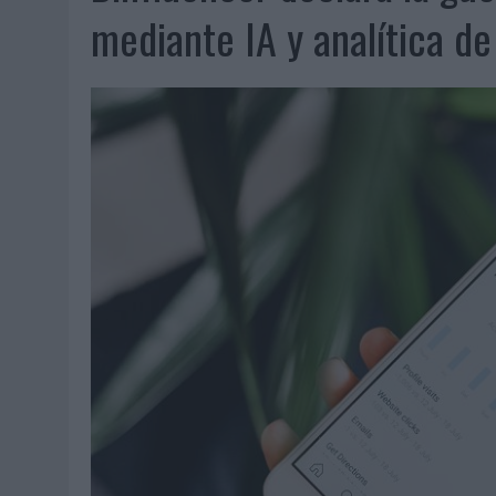
07/08/2026
|
EL VERANO PONE A PRUEBA LA ESTRATEGIA DIGITAL DE
mediante IA y analítica de
07/08/2026
|
VUELING CONVIERTE LOS RECUERDOS EN SOUVENIRS CO
07/08/2026
|
CUANDO SE APAGUE EL SOL, EL ECLIPSE DE 2026 POND
06/08/2026
|
‘LA VUELTA’, DE FENOMENAL PARA MÁLAGA CF
06/08/2026
|
SIETE DE CADA DIEZ EMPRESAS ESPAÑOLAS NO INTEGRA
06/08/2026
|
LA TELEVISIÓN SIGUE LIDERANDO EL CONSUMO DE MEDI
06/08/2026
|
EL USO DE LA IA GENERATIVA ALCANZA YA AL 62% DE L
06/08/2026
|
SYSTEM1 NOMBRA A KIMBERLY BASTONI COMO NUEVA D
06/08/2026
|
FRIGO Y UNIQLO LANZAN UNA COLECCIÓN PERSONALIZA
06/08/2026
|
LA IA ESTÁ SUBIENDO EL LISTÓN DE LA CREATIVIDAD
05/08/2026
|
BEON WORLDWIDE LANZA RAÍZ URBANA PARA TRANSFOR
05/08/2026
|
FABRA COMUNICACIÓN INCORPORA A CASONÁ Y ASUME 
05/08/2026
|
LOPESAN HOTELS & RESORTS ACERCA EL PARAÍSO CAN
05/08/2026
|
LUIS ARQUILLOS (BURGO DE ARIAS): “LA CONSTRUCCIÓ