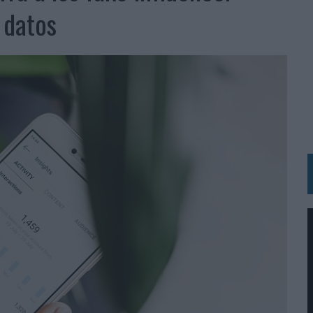
 LAS MARCAS
 datos
N IA
RÁ A PRUEBA LA CREATIVIDAD DE LAS MARCAS
N LA INFANCIA EN SU ESTRATEGIA
OS EN VERANO Y SUPERA AL MÓVIL COMO DISPOSITIVO MÁS UTILIZADO
OS ESPAÑOLES
IRECTORA COMERCIAL GLOBAL
BLE INSPIRADA EN CORNETTO, CALIPPO Y SOLERO
MAR EL PATRIMONIO HISTÓRICO EN ACTIVOS CULTURALES Y ECONÓMICOS
LA GESTIÓN DE SUS RELACIONES CON LOS MEDIOS
ARIO EN SU ÚLTIMA CAMPAÑA INTERNACIONAL
N DE MARCA A LARGO PLAZO Y LA MEDICIÓN SON DOS CARAS DE LA MISMA