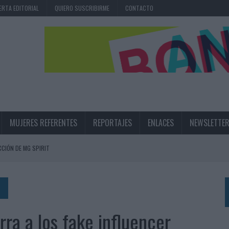
ERTA EDITORIAL
QUIERO SUSCRIBIRME
CONTACTO
MUJERES REFERENTES
REPORTAJES
ENLACES
NEWSLETTE
CIÓN DE MG SPIRIT
NA CAMPAÑA QUE CELEBRA SU REGRESO A PRIMERA DIVISIÓN
TERNACIONAL DE LA CERVEZA
360º CENTRADA EN EL ORIGEN BARCELONÉS
rra a los fake influencer
 UNA EXPERIENCIA DE MARCA EN IBIZA