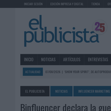
INICIAR SESIÓN
EDICIÓN IMPRESA Y DIGITAL
TIENDA
OF
INICIO
NOTICIAS
ARTÍCULOS
ENTREVISTAS
ACTUALIDAD
07/08/2026
|
‘SHOW YOUR SPIRIT’, DE AUTOPRODUC
07/08/2026
|
EL MÁLAGA CF CULMINA SU TRILOGÍA DE MARCA CON U
07/08/2026
|
MAHOU REIVINDICA EL RITUAL DE LA CAÑA EN EL DÍA IN
EL PUBLICISTA
NOTICIAS
INFLUENCER MARKETING
07/08/2026
|
MG SPIRIT RELANZA SU MARCA CON UNA ESTRATEGIA 
Binfluencer declara la gue
07/08/2026
|
PATRÓN CONVIERTE EL NUEVO SINGLE DE ARÓN PIPER EN