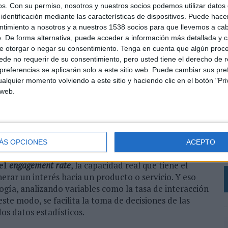
chine Learning
como el reconocimiento facial,
os.
Con su permiso, nosotros y nuestros socios podemos utilizar datos 
algoritmos propios. Entre todas ellas son capaces de
identificación mediante las características de dispositivos. Puede hacer
el cliente necesita conocer antes de elegir con las
ntimiento a nosotros y a nuestros 1538 socios para que llevemos a ca
ma campaña.
. De forma alternativa, puede acceder a información más detallada y 
e otorgar o negar su consentimiento.
Tenga en cuenta que algún proc
de no requerir de su consentimiento, pero usted tiene el derecho de r
n Neptune, el servicio de base de datos de Amazon. "Al
referencias se aplicarán solo a este sitio web. Puede cambiar sus pref
aforma en formato grafo a partir del software libre
alquier momento volviendo a este sitio y haciendo clic en el botón "Pri
rabajando con Neptune conseguimos cuatro veces más
 web.
encers
que en los seis meses anteriores. Ahora
L
 a los datos de todos los influeyntes del mundo,
d
icen tener son efectivamente precisos, y decidir si son
M
lica Iván Martín Maseda, CTO de Binfluencer.
c
ÁS OPCIONES
ACEPTO
a
idad de verificar si se trata de usuarios reales o
bots
,
el
engagement rate
, la capacidad real que tiene el
nerar un interés hacia un producto o servicio. Y eso
ogía, analizando variables como la tasa de interacción
ste modo, se facilita la toma de decisiones de las
os datos estadísticos.