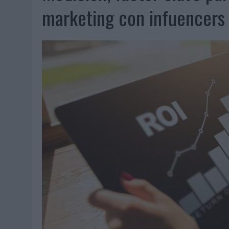
07/08/2026
|
EL VERANO PONE A PRUEBA LA ESTRATEGIA DIGITAL DE
marketing con infuencers
07/08/2026
|
VUELING CONVIERTE LOS RECUERDOS EN SOUVENIRS CO
07/08/2026
|
CUANDO SE APAGUE EL SOL, EL ECLIPSE DE 2026 POND
06/08/2026
|
‘LA VUELTA’, DE FENOMENAL PARA MÁLAGA CF
06/08/2026
|
SIETE DE CADA DIEZ EMPRESAS ESPAÑOLAS NO INTEGRA
06/08/2026
|
LA TELEVISIÓN SIGUE LIDERANDO EL CONSUMO DE MEDI
06/08/2026
|
EL USO DE LA IA GENERATIVA ALCANZA YA AL 62% DE L
06/08/2026
|
SYSTEM1 NOMBRA A KIMBERLY BASTONI COMO NUEVA D
06/08/2026
|
FRIGO Y UNIQLO LANZAN UNA COLECCIÓN PERSONALIZA
06/08/2026
|
LA IA ESTÁ SUBIENDO EL LISTÓN DE LA CREATIVIDAD
05/08/2026
|
BEON WORLDWIDE LANZA RAÍZ URBANA PARA TRANSFOR
05/08/2026
|
FABRA COMUNICACIÓN INCORPORA A CASONÁ Y ASUME 
05/08/2026
|
LOPESAN HOTELS & RESORTS ACERCA EL PARAÍSO CAN
05/08/2026
|
LUIS ARQUILLOS (BURGO DE ARIAS): “LA CONSTRUCCIÓ