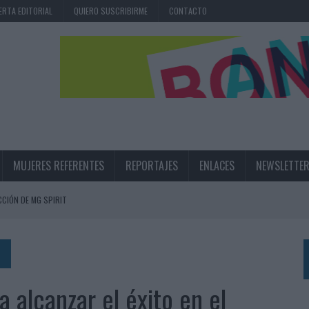
ERTA EDITORIAL
QUIERO SUSCRIBIRME
CONTACTO
MUJERES REFERENTES
REPORTAJES
ENLACES
NEWSLETTE
CIÓN DE MG SPIRIT
NA CAMPAÑA QUE CELEBRA SU REGRESO A PRIMERA DIVISIÓN
TERNACIONAL DE LA CERVEZA
360º CENTRADA EN EL ORIGEN BARCELONÉS
a alcanzar el éxito en el
 UNA EXPERIENCIA DE MARCA EN IBIZA