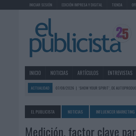
INICIAR SESIÓN
EDICIÓN IMPRESA Y DIGITAL
TIENDA
OF
INICIO
NOTICIAS
ARTÍCULOS
ENTREVISTAS
ACTUALIDAD
07/08/2026
|
‘SHOW YOUR SPIRIT’, DE AUTOPRODUC
07/08/2026
|
EL MÁLAGA CF CULMINA SU TRILOGÍA DE MARCA CON U
07/08/2026
|
MAHOU REIVINDICA EL RITUAL DE LA CAÑA EN EL DÍA IN
EL PUBLICISTA
NOTICIAS
INFLUENCER MARKETING
07/08/2026
|
MG SPIRIT RELANZA SU MARCA CON UNA ESTRATEGIA 
Medición, factor clave par
07/08/2026
|
PATRÓN CONVIERTE EL NUEVO SINGLE DE ARÓN PIPER EN