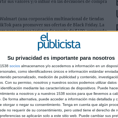
ir sus valores y/o influir en las decisiones de compra
 Walmart (una corporación multinacional de tiendas
TikTok para promover sus ofertas de Black Friday. La
ers para sortear tarjetas de regalo de $100, animando
videos de ellos bailando en los pasillos de Walmart
étricas, no hay ROI positivo. Como cualquier acción de
Su privacidad es importante para nosotros
 sujeto a obtener el mayor rendimiento posible, más
L
s han revisado sus presupuesto a la baja y los han
s 1538
socios
almacenamos y/o accedemos a información en un disposit
e
sonales, como identificadores únicos e información estándar enviada 
iales.
d
ntenido personalizado, medición de publicidad y contenido, investigaci
os.
Con su permiso, nosotros y nuestros socios podemos utilizar datos 
jetivo de branding y de notoriedad, sino también a
h
identificación mediante las características de dispositivos. Puede hacer
. No es de extrañar que con tales objetivos, la
ntimiento a nosotros y a nuestros 1538 socios para que llevemos a ca
e análisis) se haya convertido en un elemento
. De forma alternativa, puede acceder a información más detallada y 
rs. Así lo confirma la CEO y cofundadora de
e otorgar o negar su consentimiento.
Tenga en cuenta que algún proc
tas y promociones para el sector retail: "Para poder
de no requerir de su consentimiento, pero usted tiene el derecho de r
e partes y como evolucionas, qué acciones funcionan
referencias se aplicarán solo a este sitio web. Puede cambiar sus pref