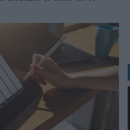
 LAS MARCAS
N IA
RÁ A PRUEBA LA CREATIVIDAD DE LAS MARCAS
N LA INFANCIA EN SU ESTRATEGIA
OS EN VERANO Y SUPERA AL MÓVIL COMO DISPOSITIVO MÁS UTILIZADO
OS ESPAÑOLES
IRECTORA COMERCIAL GLOBAL
BLE INSPIRADA EN CORNETTO, CALIPPO Y SOLERO
MAR EL PATRIMONIO HISTÓRICO EN ACTIVOS CULTURALES Y ECONÓMICOS
LA GESTIÓN DE SUS RELACIONES CON LOS MEDIOS
ARIO EN SU ÚLTIMA CAMPAÑA INTERNACIONAL
N DE MARCA A LARGO PLAZO Y LA MEDICIÓN SON DOS CARAS DE LA MISMA