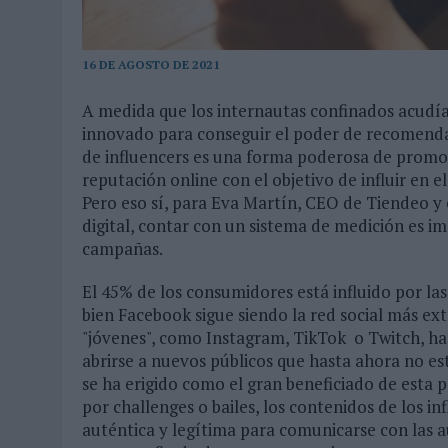
MONEDA”
07/08/2026
|
‘ALEXIA PUTELLAS X GALAXY Z FOLD8 – SIN LÍMITES’, 
16 DE AGOSTO DE 2021
A medida que los internautas confinados acudía
innovado para conseguir el poder de recomendaci
de influencers es una forma poderosa de promoc
reputación online con el objetivo de influir e
Pero eso sí, para Eva Martín, CEO de Tiendeo y 
digital, contar con un sistema de medición es im
campañas.
El 45% de los consumidores está influido por las
bien Facebook sigue siendo la red social más e
"jóvenes", como Instagram, TikTok o Twitch, han
abrirse a nuevos públicos que hasta ahora no es
se ha erigido como el gran beneficiado de esta
por challenges o bailes, los contenidos de los in
auténtica y legítima para comunicarse con las a