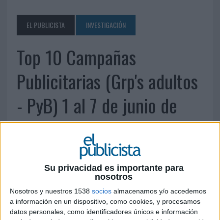
EL PUBLICISTA
INVESTIGACIÓN
Top 10 Campañas
Publicitarias (Grp's adultos
- PyB) 1 al 7 de junio de
2009
8 DE JUNIO DE 2009
Su privacidad es importante para
nosotros
Fuente: Orange Media
Nosotros y nuestros 1538
socios
almacenamos y/o accedemos
a información en un dispositivo, como cookies, y procesamos
datos personales, como identificadores únicos e información