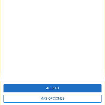
05/08/2026
Lopesan Hotels & Resorts
acerca el paraíso canario en
su última campaña
ACEPTO
internacional
MÁS OPCIONES