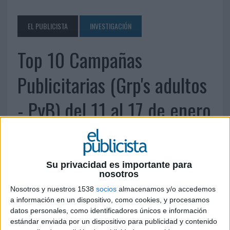
EL PUBLICISTA
INVESTIGACIÓN
Top 10 Campañas
Publicitarias (Grp's adultos
- PyB) del 11 al 17 de enero
de 2016
19 DE ENERO DE 2016
Su privacidad es importante para
nosotros
Fuente Mediadiamond
Nosotros y nuestros 1538
socios
almacenamos y/o accedemos
a información en un dispositivo, como cookies, y procesamos
datos personales, como identificadores únicos e información
estándar enviada por un dispositivo para publicidad y contenido