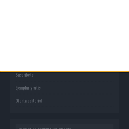
Normas de uso
Política de privacidad
PUBLICACIONES
Tienda
Suscríbete
Ejemplar gratis
Oferta editorial