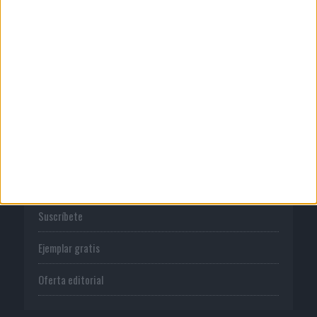
Publicidad
Normas de uso
Política de privacidad
PUBLICACIONES
Tienda
Suscríbete
Ejemplar gratis
Oferta editorial