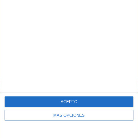
05/08/2026
Beon Worldwide lanza Raíz
Urbana para transformar el
patrimonio histórico en
activos culturales y
económicos
ACEPTO
MÁS OPCIONES
La empresa española, con 25 años de experiencia en
producción de eventos, aplica su metodología de
producción in-house a la activación de espacios