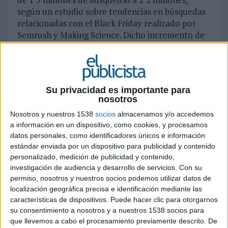
según un estudio sobre tendencias en búsquedas
relacionadas con el Black Friday realizado por
Semrush y Making Science. Dicho incremento de
búsquedas, se ve reflejado también en el volumen
de ventas, ya que, según los últimos datos
ofrecidos por Think With Google, este
aumentó
un 220% durante el Black Friday de 2018
. En
Su privacidad es importante para
este sentido, tanto el Black Friday como el Cyber
nosotros
Monday son fenómenos cada vez más digitales.
Nosotros y nuestros 1538
socios
almacenamos y/o accedemos
a información en un dispositivo, como cookies, y procesamos
De acuerdo con datos de Google,
en 2018 el
datos personales, como identificadores únicos e información
62% de las compras en España estuvieron
estándar enviada por un dispositivo para publicidad y contenido
relacionadas con el canal
online
, triplicando
personalizado, medición de publicidad y contenido,
su crecimiento respecto a las ventas en tienda
investigación de audiencia y desarrollo de servicios.
Con su
física en 2017. No obstante, a pesar de que la
permiso, nosotros y nuestros socios podemos utilizar datos de
compra en línea rompe las barreras de venta en
localización geográfica precisa e identificación mediante las
ciudades más pequeñas de nuestro país, el
características de dispositivos. Puede hacer clic para otorgarnos
interés por el Black Friday varía entre regiones.
su consentimiento a nosotros y a nuestros 1538 socios para
Según datos del estudio, La Rioja, Cantabria y
que llevemos a cabo el procesamiento previamente descrito. De