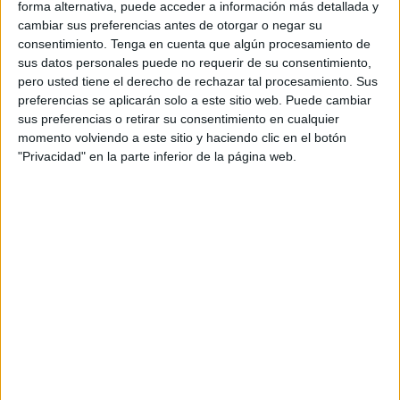
Navarra son las comunidades donde se observa
forma alternativa, puede acceder a información más detallada y
un menor índice de búsquedas. Por el contrario,
cambiar sus preferencias antes de otorgar o negar su
consentimiento.
Tenga en cuenta que algún procesamiento de
Madrid, Barcelona y Andalucía, con un
sus datos personales puede no requerir de su consentimiento,
promedio de 40.500 búsquedas
, se sitúan
pero usted tiene el derecho de rechazar tal procesamiento. Sus
como las comunidades con un mayor interés.
preferencias se aplicarán solo a este sitio web. Puede cambiar
sus preferencias o retirar su consentimiento en cualquier
momento volviendo a este sitio y haciendo clic en el botón
"Privacidad" en la parte inferior de la página web.
Las búsquedas para el Black Friday han aumentado hasta alcanzar los
2’2 millones | Fuente: Making Science, Semrush