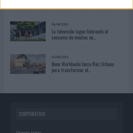
06/08/2026
La televisión sigue liderando el
consumo de medios en...
05/08/2026
Beon Worldwide lanza Raíz Urbana
para transformar el...
CORPORATIVO
Quienes somos