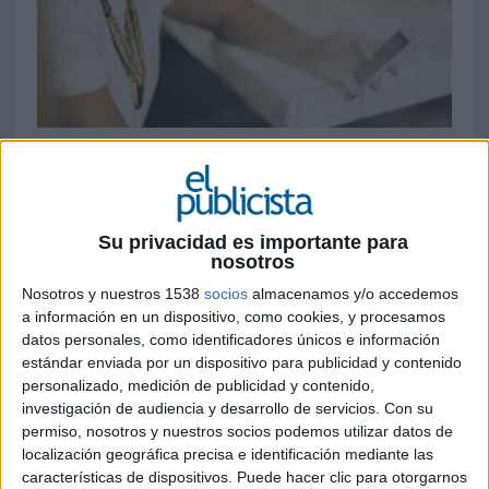
10 DE JUNIO DE 2019
Para la previsión de 2021, la media seguirá
aumentando hasta alcanzar las 930 horas, lo
Su privacidad es importante para
que supone casi 40 días completos de uso
nosotros
33 días sin dormir y sin parar de mirar el
Nosotros y nuestros 1538
socios
almacenamos y/o accedemos
teléfono móvi
l. Esta es la media que todas las
a información en un dispositivo, como cookies, y procesamos
personas a nivel mundial pasarán utilizando
datos personales, como identificadores únicos e información
estándar enviada por un dispositivo para publicidad y contenido
internet en el móvil este año –lo que equivale a
personalizado, medición de publicidad y contenido,
800 horas-, según el
Media Consumption Forecasts
investigación de audiencia y desarrollo de servicios.
Con su
de
Zenith
, publicado hoy. Mientras que
para
permiso, nosotros y nuestros socios podemos utilizar datos de
2021, el total aumentará a 930 horas, lo que
localización geográfica precisa e identificación mediante las
se traduce en 39 días completos
.
características de dispositivos. Puede hacer clic para otorgarnos