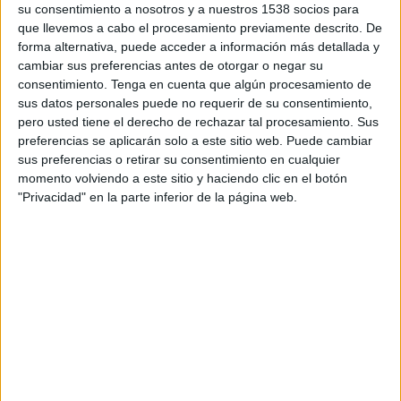
su consentimiento a nosotros y a nuestros 1538 socios para
La quinta edición del estudio recoge cómo
que llevemos a cabo el procesamiento previamente descrito. De
cambiará de aquí a dos años el tiempo que las
forma alternativa, puede acceder a información más detallada y
personas dedican a los diferentes medios a través
cambiar sus preferencias antes de otorgar o negar su
del análisis de los cambios en los patrones de
consentimiento.
Tenga en cuenta que algún procesamiento de
consumo. En los 57 países encuestados, la gente
sus datos personales puede no requerir de su consentimiento,
pasará un total de 3’8 trillones de horas
pero usted tiene el derecho de rechazar tal procesamiento. Sus
preferencias se aplicarán solo a este sitio web. Puede cambiar
utilizando internet móvil este año, alcanzando
sus preferencias o retirar su consentimiento en cualquier
los 4’5 trillones de horas en 2021.
momento volviendo a este sitio y haciendo clic en el botón
"Privacidad" en la parte inferior de la página web.
Desde que se publicó la primera edición en 2015,
la media de tiempo que las personas de todo el
mundo dedican a acceder a internet móvil
ha
aumentado de 80 a 130 minutos al día
, una
media del
13% anual
, impulsada por la
disponibilidad de
smartphones
, conexiones más
rápidas, mejores pantallas e innovación de las
aplicaciones. Sin embargo, el crecimiento está
experimentando una disminución porque la
mayoría de las personas poseen uno de ellos en