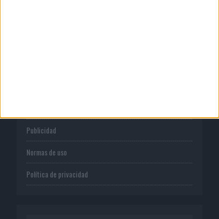
diseñar su próxima ...
CORPORATIVO
Quienes somos
Publicidad
Normas de uso
Política de privacidad