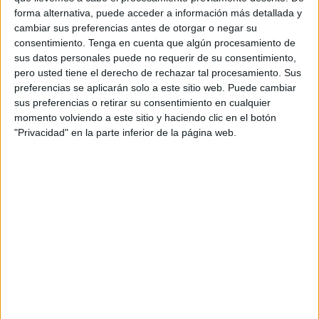
El medio rey ha experimentado un descenso del
forma alternativa, puede acceder a información más detallada y
6’03% y alcanza los 1.038’5 millones de euros.
cambiar sus preferencias antes de otorgar o negar su
consentimiento.
Tenga en cuenta que algún procesamiento de
Este hecho supone que
la televisión represente
sus datos personales puede no requerir de su consentimiento,
ya menos de la mitad del mercado (45’3%)
.
pero usted tiene el derecho de rechazar tal procesamiento. Sus
La mayoría de la inversión que se realiza en el
preferencias se aplicarán solo a este sitio web. Puede cambiar
medio proviene de los dos principales grupos
sus preferencias o retirar su consentimiento en cualquier
privados, quienes representan el 84’8%. Así,
momento volviendo a este sitio y haciendo clic en el botón
Mediaset consigue 445’5 millones de euros
–
"Privacidad" en la parte inferior de la página web.
frente a los 481’6 millones del mismo periodo
anterior-
y Atresmedia alcanza los 435
millones
–frente a los 459’8 millones en 2018-.
Ambas experimentan una caída
del 7’5% y el
5’4%, respectivamente.
El segundo medio en importancia es el
digital,
que crece un 11’07% hasta conseguir los
332’5 millones
de euros y una participación de
mercado del 14’5%.