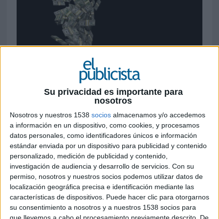
23 DE JULIO DE 2019
Digital, redes sociales y radio son los
Su privacidad es importante para
medios que más crecimiento
nosotros
experimentarán en su inversión durante este
Nosotros y nuestros 1538
socios
almacenamos y/o accedemos
año, mientras que el resto continúan
a información en un dispositivo, como cookies, y procesamos
descendiendo
datos personales, como identificadores únicos e información
estándar enviada por un dispositivo para publicidad y contenido
El informe sobre el
Índice de Inversión
personalizado, medición de publicidad y contenido,
Publicitaria (i2p)
ha disminuido un 1’67%
investigación de audiencia y desarrollo de servicios.
Con su
durante el primer semestre de 2019 respecto al
permiso, nosotros y nuestros socios podemos utilizar datos de
mismo periodo del año anterior, obteniendo la
localización geográfica precisa e identificación mediante las
cifra de
2.293’6 millones de euros
(2.332’7
características de dispositivos. Puede hacer clic para otorgarnos
millones en 2018).
su consentimiento a nosotros y a nuestros 1538 socios para
que llevemos a cabo el procesamiento previamente descrito. De