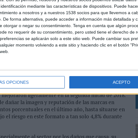
 en relación con los seis meses previos, en tanto que
identificación mediante las características de dispositivos. Puede hacer
en esos mismos términos de visibilidad.
ntimiento a nosotros y a nuestros 1538 socios para que llevemos a ca
. De forma alternativa, puede acceder a información más detallada y 
ility en formato vídeo:
programática en
desktop
e otorgar o negar su consentimiento.
Tenga en cuenta que algún proc
de no requerir de su consentimiento, pero usted tiene el derecho de r
óvil, con una subida de casi 2%
. Según los datos,
referencias se aplicarán solo a este sitio web. Puede cambiar sus pref
le app display
para la publicidad automatizada,
alquier momento volviendo a este sitio y haciendo clic en el botón "Pri
l segundo semestre de 2018.
 web.
, Carter Nicholas, explica que “los datos confirman un
L
s niveles de visibilidad que superan a la compra
S
ato vídeo y en canal móvil es el tándem que logra
i
ÁS OPCIONES
ACEPTO
r
) mejoraron ligeramente en la segunda mitad de 2018.
de dañar la imagen y reputación de las marcas en
untos porcentuales en el último año, hasta situarse en
jo el riesgo en este formato a tan solo 4,8% durante
specialmente al sector por los daños que causa, su