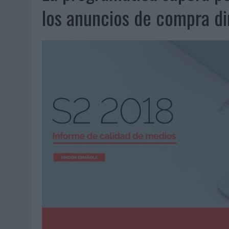
07/08/2026
|
EL VERANO PONE A PRUEBA LA ESTRATEGIA DIGITAL DE
los anuncios de compra di
07/08/2026
|
VUELING CONVIERTE LOS RECUERDOS EN SOUVENIRS CO
07/08/2026
|
CUANDO SE APAGUE EL SOL, EL ECLIPSE DE 2026 POND
06/08/2026
|
‘LA VUELTA’, DE FENOMENAL PARA MÁLAGA CF
06/08/2026
|
SIETE DE CADA DIEZ EMPRESAS ESPAÑOLAS NO INTEGRA
06/08/2026
|
LA TELEVISIÓN SIGUE LIDERANDO EL CONSUMO DE MEDI
06/08/2026
|
EL USO DE LA IA GENERATIVA ALCANZA YA AL 62% DE L
06/08/2026
|
SYSTEM1 NOMBRA A KIMBERLY BASTONI COMO NUEVA D
06/08/2026
|
FRIGO Y UNIQLO LANZAN UNA COLECCIÓN PERSONALIZA
06/08/2026
|
LA IA ESTÁ SUBIENDO EL LISTÓN DE LA CREATIVIDAD
05/08/2026
|
BEON WORLDWIDE LANZA RAÍZ URBANA PARA TRANSFOR
05/08/2026
|
FABRA COMUNICACIÓN INCORPORA A CASONÁ Y ASUME 
05/08/2026
|
LOPESAN HOTELS & RESORTS ACERCA EL PARAÍSO CAN
05/08/2026
|
LUIS ARQUILLOS (BURGO DE ARIAS): “LA CONSTRUCCIÓ