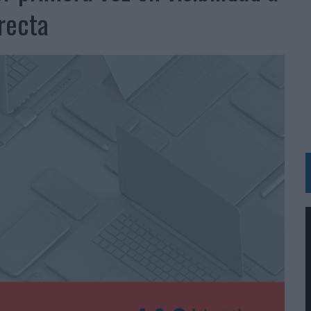
 LAS MARCAS
recta
N IA
RÁ A PRUEBA LA CREATIVIDAD DE LAS MARCAS
N LA INFANCIA EN SU ESTRATEGIA
OS EN VERANO Y SUPERA AL MÓVIL COMO DISPOSITIVO MÁS UTILIZADO
OS ESPAÑOLES
IRECTORA COMERCIAL GLOBAL
BLE INSPIRADA EN CORNETTO, CALIPPO Y SOLERO
MAR EL PATRIMONIO HISTÓRICO EN ACTIVOS CULTURALES Y ECONÓMICOS
LA GESTIÓN DE SUS RELACIONES CON LOS MEDIOS
ARIO EN SU ÚLTIMA CAMPAÑA INTERNACIONAL
N DE MARCA A LARGO PLAZO Y LA MEDICIÓN SON DOS CARAS DE LA MISMA