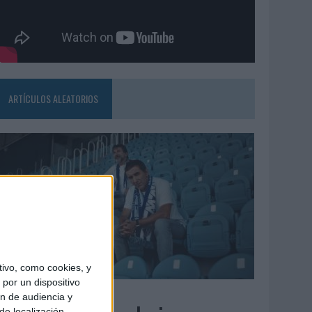
ARTÍCULOS ALEATORIOS
ivo, como cookies, y
por un dispositivo
7/08/2026
ón de audiencia y
de localización