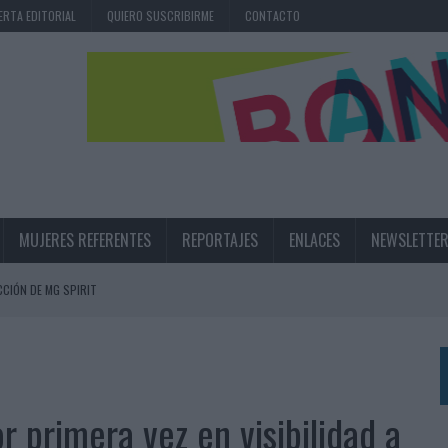
ERTA EDITORIAL
QUIERO SUSCRIBIRME
CONTACTO
MUJERES REFERENTES
REPORTAJES
ENLACES
NEWSLETTE
CIÓN DE MG SPIRIT
NA CAMPAÑA QUE CELEBRA SU REGRESO A PRIMERA DIVISIÓN
TERNACIONAL DE LA CERVEZA
360º CENTRADA EN EL ORIGEN BARCELONÉS
 primera vez en visibilidad a
 UNA EXPERIENCIA DE MARCA EN IBIZA