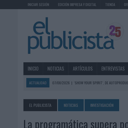
INICIAR SESIÓN
EDICIÓN IMPRESA Y DIGITAL
TIENDA
OF
INICIO
NOTICIAS
ARTÍCULOS
ENTREVISTAS
ACTUALIDAD
07/08/2026
|
‘SHOW YOUR SPIRIT’, DE AUTOPRODUC
07/08/2026
|
EL MÁLAGA CF CULMINA SU TRILOGÍA DE MARCA CON U
07/08/2026
|
MAHOU REIVINDICA EL RITUAL DE LA CAÑA EN EL DÍA IN
EL PUBLICISTA
NOTICIAS
INVESTIGACIÓN
07/08/2026
|
MG SPIRIT RELANZA SU MARCA CON UNA ESTRATEGIA 
La programática supera por
07/08/2026
|
PATRÓN CONVIERTE EL NUEVO SINGLE DE ARÓN PIPER EN