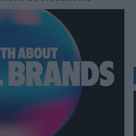
MAR EL PATRIMONIO HISTÓRICO EN ACTIVOS CULTURALES Y ECONÓMICOS
LA GESTIÓN DE SUS RELACIONES CON LOS MEDIOS
ARIO EN SU ÚLTIMA CAMPAÑA INTERNACIONAL
N DE MARCA A LARGO PLAZO Y LA MEDICIÓN SON DOS CARAS DE LA MISMA
N HOTELS & RESORTS
VECES’, DE INUSUALY PARA CERVEZA CAPAZ
 PARA ORANGE
 UNA OPORTUNIDAD DE INCLUSIÓN
RANO’
UDIO EN SU NUEVA CAMPAÑA GLOBAL DE MARCA
VISTAR
 EL REGRESO DEL FÚTBOL