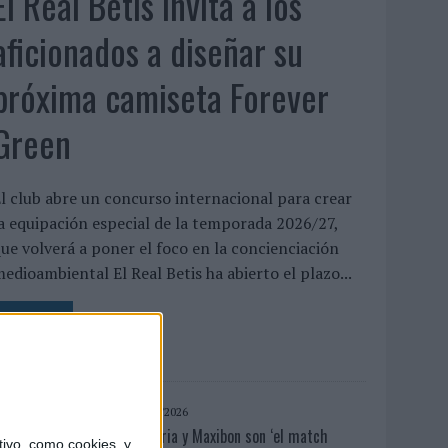
El Real Betis invita a los
aficionados a diseñar su
próxima camiseta Forever
Green
l club abre un concurso internacional para crear
a equipación especial de la temporada 2026/27,
ue volverá a poner el foco en la concienciación
edioambiental El Real Betis ha abierto el plazo...
LEER MÁS
04/08/2026
Babaria y Maxibon son ‘el match
ivo, como cookies, y