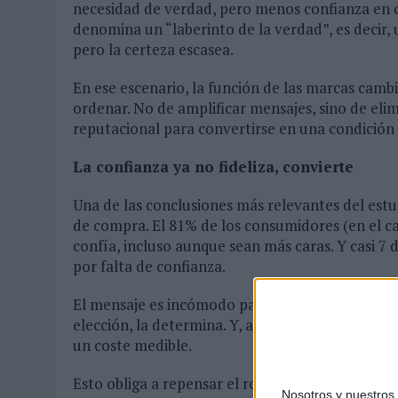
necesidad de verdad, pero menos confianza en qu
denomina un “laberinto de la verdad”, es decir,
pero la certeza escasea.
En ese escenario, la función de las marcas cambi
ordenar. No de amplificar mensajes, sino de elimi
reputacional para convertirse en una condición
La confianza ya no fideliza, convierte
Una de las conclusiones más relevantes del estud
de compra. El 81% de los consumidores (en el ca
confía, incluso aunque sean más caras. Y casi
por falta de confianza.
El mensaje es incómodo para el marketing más tr
elección, la determina. Y, además, tiene efecto ir
un coste medible.
Esto obliga a repensar el rol del marketing dent
Nosotros y nuestro