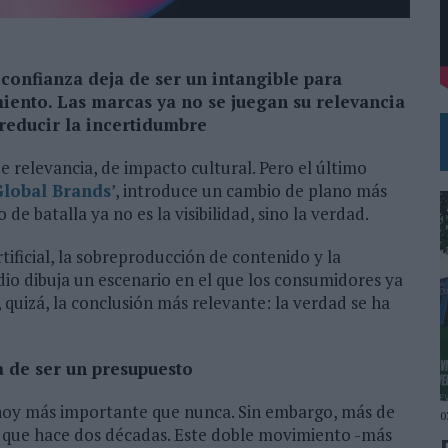
SU PRÓXIMA CAMISETA FOREVER GREEN
N LA INFANCIA EN SU ESTRATEGIA
confianza deja de ser un intangible para
miento. Las marcas ya no se juegan su relevancia
 reducir la incertidumbre
e relevancia, de impacto cultural. Pero el último
Global Brands
’, introduce un cambio de plano más
e batalla ya no es la visibilidad, sino la verdad.
tificial, la sobreproducción de contenido y la
dio dibuja un escenario en el que los consumidores ya
, quizá, la conclusión más relevante: la verdad se ha
a de ser un presupuesto
 hoy más importante que nunca. Sin embargo, más de
0
s que hace dos décadas. Este doble movimiento -más