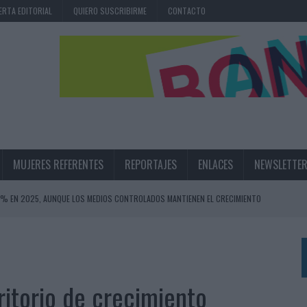
ERTA EDITORIAL
QUIERO SUSCRIBIRME
CONTACTO
MUJERES REFERENTES
REPORTAJES
ENLACES
NEWSLETTE
,6% EN 2025, AUNQUE LOS MEDIOS CONTROLADOS MANTIENEN EL CRECIMIENTO
OS EN VERANO Y SUPERA AL MÓVIL COMO DISPOSITIVO MÁS UTILIZADO
OS ESPAÑOLES
IRECTORA COMERCIAL GLOBAL
itorio de crecimiento
BLE INSPIRADA EN CORNETTO, CALIPPO Y SOLERO