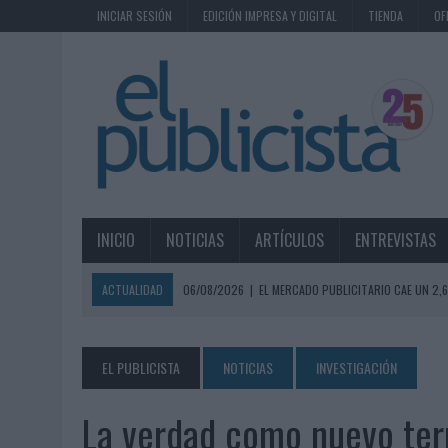
INICIAR SESIÓN
EDICIÓN IMPRESA Y DIGITAL
TIENDA
OF
INICIO
NOTICIAS
ARTÍCULOS
ENTREVISTAS
ACTUALIDAD
06/08/2026
|
EL MERCADO PUBLICITARIO CAE UN 2
06/08/2026
|
LA TELEVISIÓN SIGUE LIDERANDO EL CONSUMO DE MEDI
06/08/2026
|
EL USO DE LA IA GENERATIVA ALCANZA YA AL 62% DE L
EL PUBLICISTA
NOTICIAS
INVESTIGACIÓN
06/08/2026
|
SYSTEM1 NOMBRA A KIMBERLY BASTONI COMO NUEVA D
La verdad como nuevo terr
06/08/2026
|
FRIGO Y UNIQLO LANZAN UNA COLECCIÓN PERSONALIZA