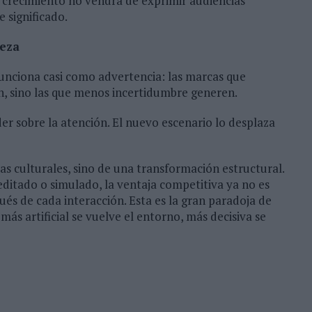
el crecimiento no vendrá de exprimir audiencias
 significado.
teza
unciona casi como advertencia: las marcas que
n, sino las que menos incertidumbre generen.
r sobre la atención. El nuevo escenario lo desplaza
s culturales, sino de una transformación estructural.
itado o simulado, la ventaja competitiva ya no es
pués de cada interacción. Esta es la gran paradoja de
ás artificial se vuelve el entorno, más decisiva se