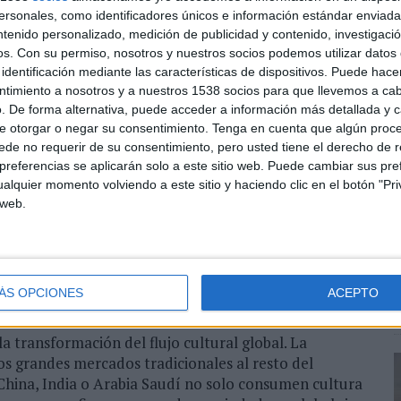
redibilidad. Sin confianza, no hay conversión y sin
sonales, como identificadores únicos e información estándar enviada 
ntenido personalizado, medición de publicidad y contenido, investigaci
os.
Con su permiso, nosotros y nuestros socios podemos utilizar datos 
identificación mediante las características de dispositivos. Puede hacer
ntimiento a nosotros y a nuestros 1538 socios para que llevemos a ca
 como amenaza, sino como acelerador de una crisis
. De forma alternativa, puede acceder a información más detallada y 
 distinguir lo real de lo artificial. El 76% de los
e otorgar o negar su consentimiento.
Tenga en cuenta que algún proc
ido real de contenido generado por IA. Sin embargo,
de no requerir de su consentimiento, pero usted tiene el derecho de r
72% considera que las marcas deben utilizarla para no
referencias se aplicarán solo a este sitio web. Puede cambiar sus pref
alquier momento volviendo a este sitio y haciendo clic en el botón "Pri
 web.
ansparencia. De hecho, más de la mitad de los
nfianza es explicar cómo se usa la IA. Ya no basta con
tinua y la opacidad es el nuevo riesgo reputacional.
ÁS OPCIONES
ACEPTO
a transformación del flujo cultural global. La
los grandes mercados tradicionales al resto del
 China, India o Arabia Saudí no solo consumen cultura