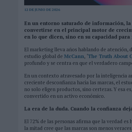
03/08/2026
|
EL REAL BETIS INVITA A LOS AFICIONADOS A DISEÑAR 
12 DE JUNIO DE 2026
06/08/2026
|
SIETE DE CADA DIEZ EMPRESAS ESPAÑOLAS NO INTEGRA
En un entorno saturado de información, la 
convertirse en el principal motor de creci
en lo que dicen, sino en su capacidad para
El marketing lleva años hablando de atención, d
estudio global de
McCann
,
‘
The Truth About 
profundo y se centra en que el verdadero campo d
En un contexto atravesado por la inteligencia ar
creciente desconfianza hacia las marcas, el estu
no solo eligen productos, sino certezas. Y esa es
convertido en un activo económico.
La era de la duda. Cuando la confianza dej
El 72% de las personas afirma que la verdad es
la mitad cree que las marcas son menos verace