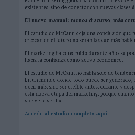
Para el marketing global, la conclusión es que 
existentes, sino de conectar con nuevas clases de
El nuevo manual: menos discurso, más cer
El estudio de McCann deja una conclusión que f
crezcan en el futuro no serán las que más hable
El marketing ha construido durante años su pode
hacia la confianza como activo económico.
El estudio de McCann no habla solo de tendencia
En un mundo donde todo puede ser generado, ed
decir más, sino ser creíble antes, durante y des
esta nueva etapa del marketing, porque cuanto m
vuelve la verdad.
Accede al estudio completo aquí