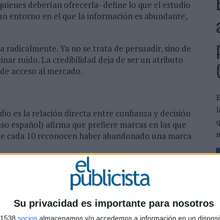
ienes deberían ofrecerla- define lo que el estudio
 un entorno en el que la información es abundante,
a radicalmente. Ya no se trata de persuadir, sino de
nar ruido. La credibilidad deja de ser un atributo
 de acceso al mercado.
E
l
io es la relación directa entre confianza y decisión
q
so español) afirma que prefiere marcas en las que
m
 7 de cada 10 reconocen haber abandonado una marca
adicional porque la confianza no solo influye en la
reversible. En otras palabras, la duda tiene coste. Y es
Su privacidad es importante para nosotros
ro de las organizaciones. Si antes era un generador de
s 1538
socios
almacenamos y/o accedemos a información en un disposit