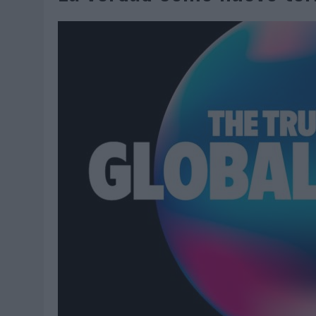
06/08/2026
|
LA IA ESTÁ SUBIENDO EL LISTÓN DE LA CREATIVIDAD
05/08/2026
|
BEON WORLDWIDE LANZA RAÍZ URBANA PARA TRANSFOR
05/08/2026
|
FABRA COMUNICACIÓN INCORPORA A CASONÁ Y ASUME 
05/08/2026
|
LOPESAN HOTELS & RESORTS ACERCA EL PARAÍSO CAN
05/08/2026
|
LUIS ARQUILLOS (BURGO DE ARIAS): “LA CONSTRUCCIÓ
MONEDA”
04/08/2026
|
‘EL PARAÍSO MÁS CERCA’, DE 22GRADOS PARA LOPESA
04/08/2026
|
‘LA ÚNICA CERVEZA DEL MUNDO QUE SE DISFRUTA DOS 
04/08/2026
|
‘EL FÚTBOL SIN LAS PERSONAS’, DE DENTSU CREATIVE
04/08/2026
|
CAPAZ, LA CERVEZA QUE CONVIERTE CADA BOTELLA EN
04/08/2026
|
BABARIA Y MAXIBON SON ‘EL MATCH PERFECTO DEL VE
04/08/2026
|
AUDIBLE REIVINDICA EL PODER TRANSFORMADOR DEL A
03/08/2026
|
‘VUELVE EL FÚTBOL. VUELVE A SOÑAR’, DE VML PARA MO
03/08/2026
|
MOVISTAR APELA A LA ILUSIÓN DE LAS AFICIONES PARA