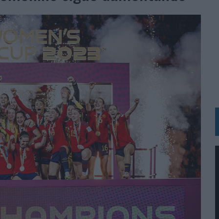
 LAS MARCAS
N IA
RÁ A PRUEBA LA CREATIVIDAD DE LAS MARCAS
N LA INFANCIA EN SU ESTRATEGIA
OS EN VERANO Y SUPERA AL MÓVIL COMO DISPOSITIVO MÁS UTILIZADO
OS ESPAÑOLES
IRECTORA COMERCIAL GLOBAL
BLE INSPIRADA EN CORNETTO, CALIPPO Y SOLERO
MAR EL PATRIMONIO HISTÓRICO EN ACTIVOS CULTURALES Y ECONÓMICOS
LA GESTIÓN DE SUS RELACIONES CON LOS MEDIOS
ARIO EN SU ÚLTIMA CAMPAÑA INTERNACIONAL
N DE MARCA A LARGO PLAZO Y LA MEDICIÓN SON DOS CARAS DE LA MISMA