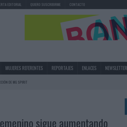
ERTA EDITORIAL
QUIERO SUSCRIBIRME
CONTACTO
MUJERES REFERENTES
REPORTAJES
ENLACES
NEWSLETTE
CIÓN DE MG SPIRIT
NA CAMPAÑA QUE CELEBRA SU REGRESO A PRIMERA DIVISIÓN
TERNACIONAL DE LA CERVEZA
360º CENTRADA EN EL ORIGEN BARCELONÉS
e femenino sigue aumentando
 UNA EXPERIENCIA DE MARCA EN IBIZA