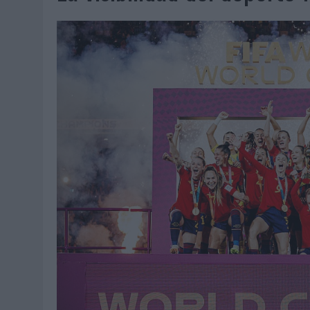
07/08/2026
|
EL VERANO PONE A PRUEBA LA ESTRATEGIA DIGITAL DE
07/08/2026
|
VUELING CONVIERTE LOS RECUERDOS EN SOUVENIRS CO
07/08/2026
|
CUANDO SE APAGUE EL SOL, EL ECLIPSE DE 2026 POND
06/08/2026
|
‘LA VUELTA’, DE FENOMENAL PARA MÁLAGA CF
06/08/2026
|
SIETE DE CADA DIEZ EMPRESAS ESPAÑOLAS NO INTEGRA
06/08/2026
|
LA TELEVISIÓN SIGUE LIDERANDO EL CONSUMO DE MEDI
06/08/2026
|
EL USO DE LA IA GENERATIVA ALCANZA YA AL 62% DE L
06/08/2026
|
SYSTEM1 NOMBRA A KIMBERLY BASTONI COMO NUEVA D
06/08/2026
|
FRIGO Y UNIQLO LANZAN UNA COLECCIÓN PERSONALIZA
06/08/2026
|
LA IA ESTÁ SUBIENDO EL LISTÓN DE LA CREATIVIDAD
05/08/2026
|
BEON WORLDWIDE LANZA RAÍZ URBANA PARA TRANSFOR
05/08/2026
|
FABRA COMUNICACIÓN INCORPORA A CASONÁ Y ASUME 
05/08/2026
|
LOPESAN HOTELS & RESORTS ACERCA EL PARAÍSO CAN
05/08/2026
|
LUIS ARQUILLOS (BURGO DE ARIAS): “LA CONSTRUCCIÓ