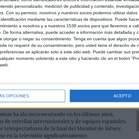
ntenido personalizado, medición de publicidad y contenido, investigaci
os.
Con su permiso, nosotros y nuestros socios podemos utilizar datos 
ción de la Copa de la Reina ha aumentado la
identificación mediante las características de dispositivos. Puede hacer
aración al año anterior y ya supone el 23% de
ntimiento a nosotros y a nuestros 1538 socios para que llevemos a ca
y (77%). En el caso de la Champions se aprecia un
. De forma alternativa, puede acceder a información más detallada y 
formaciones. Y es que la final de la competición
e otorgar o negar su consentimiento.
Tenga en cuenta que algún proc
un equipo español – no obtuvo el mismo porcentaje
de no requerir de su consentimiento, pero usted tiene el derecho de r
L
o tenía ningún equipo español como participante
referencias se aplicarán solo a este sitio web. Puede cambiar sus pref
v
alquier momento volviendo a este sitio y haciendo clic en el botón "Pri
a
 web.
m
ién hay que tener en cuenta que el fútbol femenino
ico que se evidencia en el estudio a causa de la
ermoso. El personaje más destacado fue Rubiales, con
yor visibilidad fue la rueda de prensa donde eludió
ÁS OPCIONES
ACEPTO
a victoria en la final.
ninas ha ido incrementando en los últimos años,
s de estrellas internacionales y de equipos españoles.
e telespectadores de la final del Mundial de Sidney.
o en la televisión significativamente.