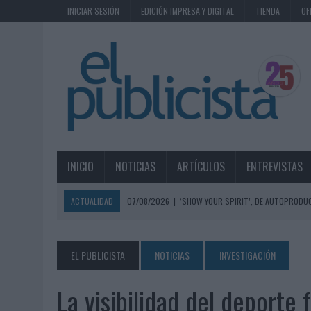
INICIAR SESIÓN
EDICIÓN IMPRESA Y DIGITAL
TIENDA
OF
INICIO
NOTICIAS
ARTÍCULOS
ENTREVISTAS
ACTUALIDAD
07/08/2026
|
‘SHOW YOUR SPIRIT’, DE AUTOPRODUC
07/08/2026
|
EL MÁLAGA CF CULMINA SU TRILOGÍA DE MARCA CON U
07/08/2026
|
MAHOU REIVINDICA EL RITUAL DE LA CAÑA EN EL DÍA IN
EL PUBLICISTA
NOTICIAS
INVESTIGACIÓN
07/08/2026
|
MG SPIRIT RELANZA SU MARCA CON UNA ESTRATEGIA 
La visibilidad del deport
07/08/2026
|
PATRÓN CONVIERTE EL NUEVO SINGLE DE ARÓN PIPER EN