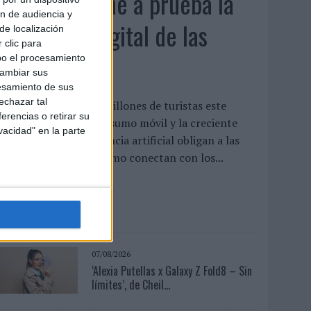
El verano pone a prueba la
ón de audiencia y
estrategia digital de las
de localización
 clic para
marcas
bo el procesamiento
cambiar sus
esamiento de sus
echazar tal
as previsiones de 42 millones de turistas este
erencias o retirar su
erano, el auge del consumo móvil y la creciente
vacidad" en la parte
dopción de la inteligencia artificial obligan a las
arcas a replantear cómo conectan con los...
LEER MÁS
07/08/2026
‘Alexia Putellas x Galaxy Z Fold8 – Sin
límites’, de Cheil...