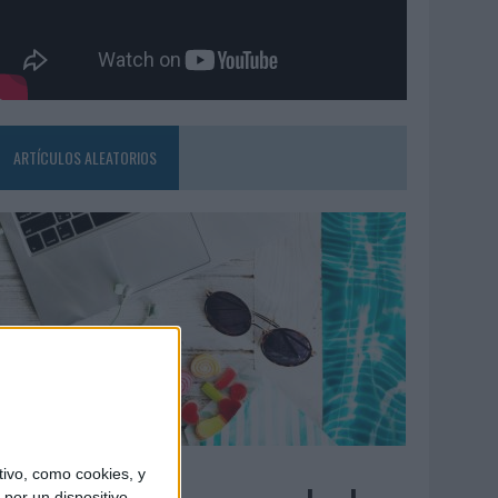
ARTÍCULOS ALEATORIOS
7/08/2026
ivo, como cookies, y
por un dispositivo