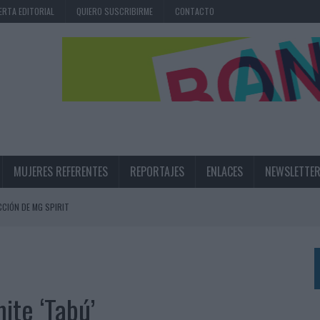
ERTA EDITORIAL
QUIERO SUSCRIBIRME
CONTACTO
MUJERES REFERENTES
REPORTAJES
ENLACES
NEWSLETTE
CIÓN DE MG SPIRIT
NA CAMPAÑA QUE CELEBRA SU REGRESO A PRIMERA DIVISIÓN
TERNACIONAL DE LA CERVEZA
360º CENTRADA EN EL ORIGEN BARCELONÉS
ite ‘Tabú’
 UNA EXPERIENCIA DE MARCA EN IBIZA