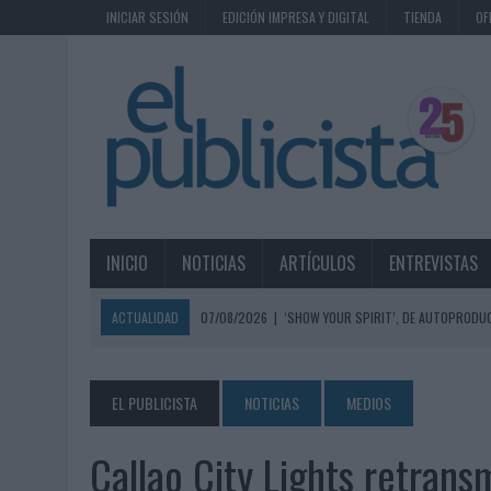
INICIAR SESIÓN
EDICIÓN IMPRESA Y DIGITAL
TIENDA
OF
INICIO
NOTICIAS
ARTÍCULOS
ENTREVISTAS
ACTUALIDAD
07/08/2026
|
‘SHOW YOUR SPIRIT’, DE AUTOPRODUC
07/08/2026
|
EL MÁLAGA CF CULMINA SU TRILOGÍA DE MARCA CON U
07/08/2026
|
MAHOU REIVINDICA EL RITUAL DE LA CAÑA EN EL DÍA IN
EL PUBLICISTA
NOTICIAS
MEDIOS
07/08/2026
|
MG SPIRIT RELANZA SU MARCA CON UNA ESTRATEGIA 
Callao City Lights retransm
07/08/2026
|
PATRÓN CONVIERTE EL NUEVO SINGLE DE ARÓN PIPER EN