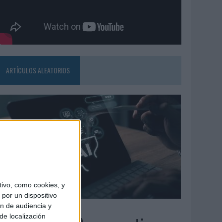
ARTÍCULOS ALEATORIOS
ivo, como cookies, y
por un dispositivo
ón de audiencia y
6/08/2026
de localización