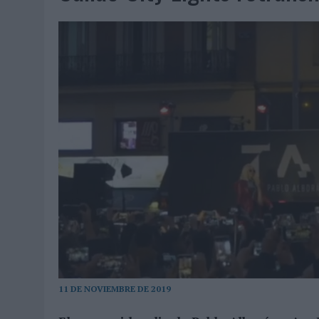
07/08/2026
|
EL VERANO PONE A PRUEBA LA ESTRATEGIA DIGITAL DE
07/08/2026
|
VUELING CONVIERTE LOS RECUERDOS EN SOUVENIRS CO
07/08/2026
|
CUANDO SE APAGUE EL SOL, EL ECLIPSE DE 2026 POND
06/08/2026
|
‘LA VUELTA’, DE FENOMENAL PARA MÁLAGA CF
06/08/2026
|
SIETE DE CADA DIEZ EMPRESAS ESPAÑOLAS NO INTEGRA
06/08/2026
|
LA TELEVISIÓN SIGUE LIDERANDO EL CONSUMO DE MEDI
06/08/2026
|
EL USO DE LA IA GENERATIVA ALCANZA YA AL 62% DE L
06/08/2026
|
SYSTEM1 NOMBRA A KIMBERLY BASTONI COMO NUEVA D
06/08/2026
|
FRIGO Y UNIQLO LANZAN UNA COLECCIÓN PERSONALIZA
06/08/2026
|
LA IA ESTÁ SUBIENDO EL LISTÓN DE LA CREATIVIDAD
05/08/2026
|
BEON WORLDWIDE LANZA RAÍZ URBANA PARA TRANSFOR
05/08/2026
|
FABRA COMUNICACIÓN INCORPORA A CASONÁ Y ASUME 
05/08/2026
|
LOPESAN HOTELS & RESORTS ACERCA EL PARAÍSO CAN
11 DE NOVIEMBRE DE 2019
05/08/2026
|
LUIS ARQUILLOS (BURGO DE ARIAS): “LA CONSTRUCCIÓ