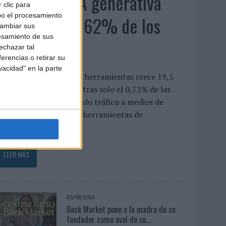
El uso de la IA generativa
 clic para
bo el procesamiento
alcanza ya al 62% de los
cambiar sus
esamiento de sus
españoles
echazar tal
erencias o retirar su
vacidad" en la parte
a penetración de estas herramientas crece 19,5
untos en un año, mientras solo el 0,73% de las
onsultas acaba derivando tráfico a medios de
omunicación El uso de herramientas de
nteligencia...
LEER MÁS
03/08/2026
Back Market pone a la madre de su
fundador como aval de su...