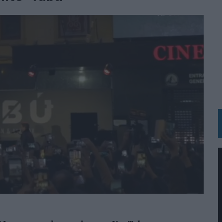
 LAS MARCAS
N IA
RÁ A PRUEBA LA CREATIVIDAD DE LAS MARCAS
N LA INFANCIA EN SU ESTRATEGIA
OS EN VERANO Y SUPERA AL MÓVIL COMO DISPOSITIVO MÁS UTILIZADO
OS ESPAÑOLES
IRECTORA COMERCIAL GLOBAL
BLE INSPIRADA EN CORNETTO, CALIPPO Y SOLERO
MAR EL PATRIMONIO HISTÓRICO EN ACTIVOS CULTURALES Y ECONÓMICOS
LA GESTIÓN DE SUS RELACIONES CON LOS MEDIOS
ARIO EN SU ÚLTIMA CAMPAÑA INTERNACIONAL
N DE MARCA A LARGO PLAZO Y LA MEDICIÓN SON DOS CARAS DE LA MISMA