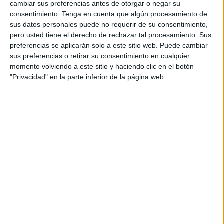
hacer de la marca Barça una de las más valiosas
cambiar sus preferencias antes de otorgar o negar su
del mundo y con más engagement, además de
consentimiento.
Tenga en cuenta que algún procesamiento de
mejorar la experiencia de los aficionados.
sus datos personales puede no requerir de su consentimiento,
Anteriormente, ocupó diversos cargos en Danone
pero usted tiene el derecho de rechazar tal procesamiento. Sus
(head of digital/CRM Iberia, marketing manager o
preferencias se aplicarán solo a este sitio web. Puede cambiar
senior brand manager), donde lideró el inicio de
sus preferencias o retirar su consentimiento en cualquier
momento volviendo a este sitio y haciendo clic en el botón
la transformación digital de la compañía.
"Privacidad" en la parte inferior de la página web.
También trabajó como senior brand manager en
Sara Lee, contribuyendo al crecimiento de
diferentes marcas de una de las compañías de
bienes de consumo más relevantes del mundo. A
lo largo de su trayectoria profesional ha
trabajado en Italia, Reino Unido y España.
Sarina se incorporará a Dazan España el próximo
24 de mayo.
Bosco Aranguren, director general de
Dazn España, afirma: “La incorporación de
Alessio refrenda la apuesta de DAZN por reforzar