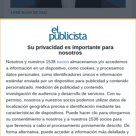
19 DE MAYO DE 2022
Sarina deja su puesto como director de
marketing en el FC Barcelona para impulsar
el crecimiento de los servicios de la
plataforma
Su privacidad es importante para
nosotros
Dazn
ha anunciado hoy que Alessio Sarina se
Nosotros y nuestros 1538
socios
almacenamos y/o accedemos
incorpora a la compañía como nuevo SVP
a información en un dispositivo, como cookies, y procesamos
marketing de la compañía. Sarina tiene un
datos personales, como identificadores únicos e información
profundo conocimiento del sector deportivo en
estándar enviada por un dispositivo para publicidad y contenido
España y una amplia experiencia internacional de
personalizado, medición de publicidad y contenido,
investigación de audiencia y desarrollo de servicios.
Con su
más de 20 años en marketing, gestionando
permiso, nosotros y nuestros socios podemos utilizar datos de
marcas líderes de sus respectivos sectores.
localización geográfica precisa e identificación mediante las
características de dispositivos. Puede hacer clic para otorgarnos
Hasta la fecha desempeñaba el puesto de
su consentimiento a nosotros y a nuestros 1538 socios para
director de marketing en el FC Barcelona, donde
que llevemos a cabo el procesamiento previamente descrito. De
durante los últimos cinco años su gran reto fue
forma alternativa, puede acceder a información más detallada y