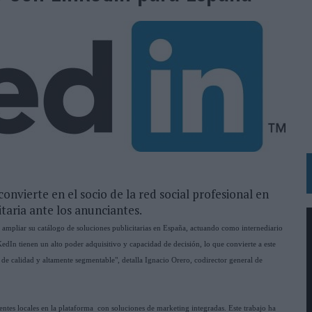
RÁ A PRUEBA LA CREATIVIDAD DE LAS MARCAS
N LA INFANCIA EN SU ESTRATEGIA
OS EN VERANO Y SUPERA AL MÓVIL COMO DISPOSITIVO MÁS UTILIZADO
OS ESPAÑOLES
IRECTORA COMERCIAL GLOBAL
BLE INSPIRADA EN CORNETTO, CALIPPO Y SOLERO
MAR EL PATRIMONIO HISTÓRICO EN ACTIVOS CULTURALES Y ECONÓMICOS
onvierte en el socio de la red social profesional en
taria ante los anunciantes.
LA GESTIÓN DE SUS RELACIONES CON LOS MEDIOS
ampliar su catálogo de soluciones publicitarias en España, actuando como internediario
ARIO EN SU ÚLTIMA CAMPAÑA INTERNACIONAL
nKedIn tienen un alto poder adquisitivo y capacidad de decisión, lo que convierte a este
N DE MARCA A LARGO PLAZO Y LA MEDICIÓN SON DOS CARAS DE LA MISMA
 de calidad y altamente segmentable", detalla Ignacio Orero, codirector general de
N HOTELS & RESORTS
ientes locales en la plataforma con soluciones de marketing integradas. Este trabajo ha