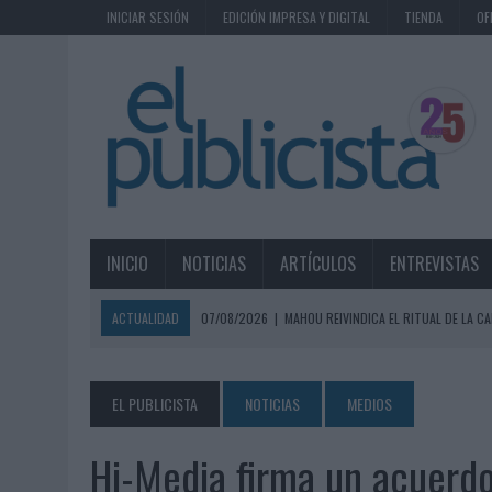
INICIAR SESIÓN
EDICIÓN IMPRESA Y DIGITAL
TIENDA
OF
INICIO
NOTICIAS
ARTÍCULOS
ENTREVISTAS
ACTUALIDAD
07/08/2026
|
MAHOU REIVINDICA EL RITUAL DE LA CA
07/08/2026
|
MG SPIRIT RELANZA SU MARCA CON UNA ESTRATEGIA 
07/08/2026
|
PATRÓN CONVIERTE EL NUEVO SINGLE DE ARÓN PIPER EN
EL PUBLICISTA
NOTICIAS
MEDIOS
07/08/2026
|
EL VERANO PONE A PRUEBA LA ESTRATEGIA DIGITAL DE
Hi-Media firma un acuerdo
07/08/2026
|
VUELING CONVIERTE LOS RECUERDOS EN SOUVENIRS CO