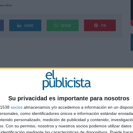
imos años.
VECES’, DE INUSUALY PARA CERVEZA CAPAZ
NA CAMPAÑA QUE CELEBRA SU REGRESO A PRIMERA DIVISIÓN
SHARE
ENVIAR
PIN
Su privacidad es importante para nosotros
s 1538
socios
almacenamos y/o accedemos a información en un disposit
sonales, como identificadores únicos e información estándar enviada 
ntenido personalizado, medición de publicidad y contenido, investigaci
0
os.
Con su permiso, nosotros y nuestros socios podemos utilizar datos 
identificación mediante las características de dispositivos. Puede hacer