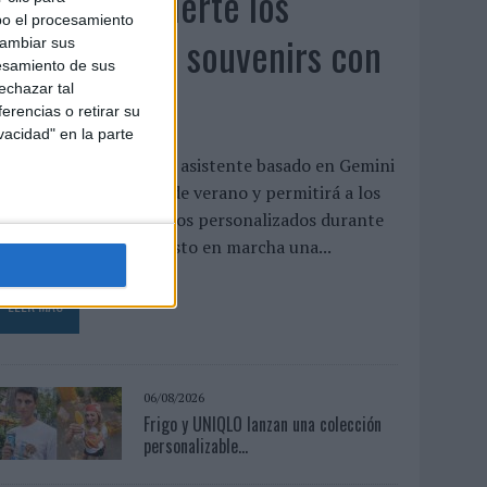
Vueling convierte los
bo el procesamiento
recuerdos en souvenirs con
cambiar sus
esamiento de sus
IA
echazar tal
erencias o retirar su
vacidad" en la parte
a aerolínea integra un asistente basado en Gemini
entro de su campaña de verano y permitirá a los
asajeros crear recuerdos personalizados durante
l vuelo Vueling ha puesto en marcha una...
LEER MÁS
06/08/2026
Frigo y UNIQLO lanzan una colección
personalizable...