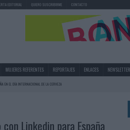
ERTA EDITORIAL
QUIERO SUSCRIBIRME
CONTACTO
MUJERES REFERENTES
REPORTAJES
ENLACES
NEWSLETTE
ÑA EN EL DÍA INTERNACIONAL DE LA CERVEZA
360º CENTRADA EN EL ORIGEN BARCELONÉS
 UNA EXPERIENCIA DE MARCA EN IBIZA
 LAS MARCAS
 con Linkedin para España
N IA