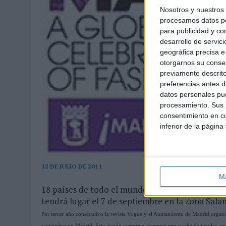
Nosotros y nuestro
procesamos datos per
para publicidad y co
desarrollo de servici
geográfica precisa e 
otorgarnos su conse
previamente descrito
preferencias antes d
datos personales pue
procesamiento. Sus p
consentimiento en cu
inferior de la página
12 DE JULIO DE 2011
M
18 países de todo el mundo celebran la tercera 
tendrá lugar el 7 de septiembre en la zona Sala
Por tercer año consecutivo la revista Vogue y el Auntamiento de Madrid organi
septiembre en Madrid. Esta acción comercial promete una noche de tiendas, eve