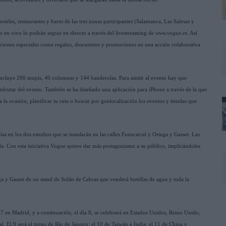
oteles, restaurantes y bares de las tres zonas participantes (Salamanca, Las Salesas y
o en vivo lo podrán seguir en directo a través del livestreaming de
www.vogue.es
. Así
acciones especiales como regalos, descuentos y promociones en una acción colaborativa
cluye 200 mupis, 40 columnas y 144 banderolas. Para asistir al evento hay que
 disfrutar del evento. También se ha diseñado una aplicación para iPhone a través de la que
 la ocasión, planificar tu ruta o buscar por goelocalización los eventos y tiendas que
s en los dos estudios que se instalarán en las calles Fuencarral y Ortega y Gasset. Las
a. Con esta iniciativa Vogue quiere dar más protagonismo a su público, implicándoles
tega y Gasset de un stand de Solán de Cabras que venderá botellas de agua y toda la
7 en Madrid, y a continuación, el día 8, se celebrará en Estados Unidos, Reino Unido,
al. El 9 será el turno de Río de Janeiro; el 10 de Taiwán e India; el 11 de China y