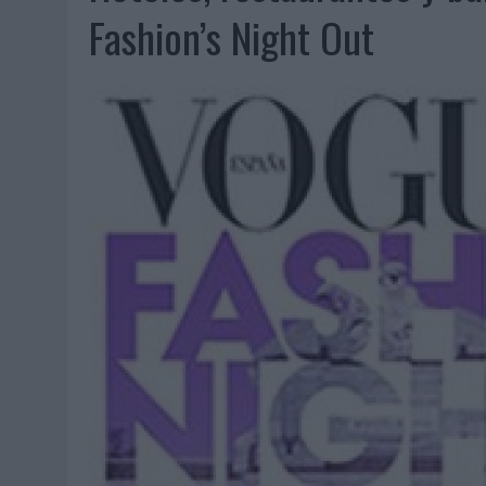
07/08/2026
|
EL VERANO PONE A PRUEBA LA ESTRATEGIA DIGITAL DE
Fashion’s Night Out
07/08/2026
|
VUELING CONVIERTE LOS RECUERDOS EN SOUVENIRS CO
07/08/2026
|
CUANDO SE APAGUE EL SOL, EL ECLIPSE DE 2026 POND
06/08/2026
|
‘LA VUELTA’, DE FENOMENAL PARA MÁLAGA CF
06/08/2026
|
SIETE DE CADA DIEZ EMPRESAS ESPAÑOLAS NO INTEGRA
06/08/2026
|
LA TELEVISIÓN SIGUE LIDERANDO EL CONSUMO DE MEDI
06/08/2026
|
EL USO DE LA IA GENERATIVA ALCANZA YA AL 62% DE L
06/08/2026
|
SYSTEM1 NOMBRA A KIMBERLY BASTONI COMO NUEVA D
06/08/2026
|
FRIGO Y UNIQLO LANZAN UNA COLECCIÓN PERSONALIZA
06/08/2026
|
LA IA ESTÁ SUBIENDO EL LISTÓN DE LA CREATIVIDAD
05/08/2026
|
BEON WORLDWIDE LANZA RAÍZ URBANA PARA TRANSFOR
05/08/2026
|
FABRA COMUNICACIÓN INCORPORA A CASONÁ Y ASUME 
05/08/2026
|
LOPESAN HOTELS & RESORTS ACERCA EL PARAÍSO CAN
05/08/2026
|
LUIS ARQUILLOS (BURGO DE ARIAS): “LA CONSTRUCCIÓ