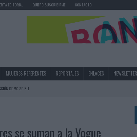
ERTA EDITORIAL
QUIERO SUSCRIBIRME
CONTACTO
MUJERES REFERENTES
REPORTAJES
ENLACES
NEWSLETTE
CIÓN DE MG SPIRIT
NA CAMPAÑA QUE CELEBRA SU REGRESO A PRIMERA DIVISIÓN
TERNACIONAL DE LA CERVEZA
360º CENTRADA EN EL ORIGEN BARCELONÉS
ares se suman a la Vogue
 UNA EXPERIENCIA DE MARCA EN IBIZA