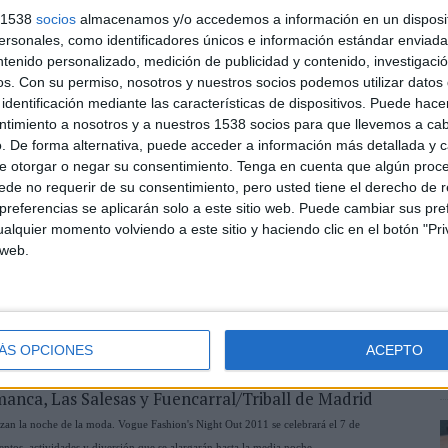
s 1538
socios
almacenamos y/o accedemos a información en un disposit
sonales, como identificadores únicos e información estándar enviada 
ntenido personalizado, medición de publicidad y contenido, investigaci
os.
Con su permiso, nosotros y nuestros socios podemos utilizar datos 
identificación mediante las características de dispositivos. Puede hacer
ntimiento a nosotros y a nuestros 1538 socios para que llevemos a ca
s
. De forma alternativa, puede acceder a información más detallada y 
S
e otorgar o negar su consentimiento.
Tenga en cuenta que algún proc
c
de no requerir de su consentimiento, pero usted tiene el derecho de r
referencias se aplicarán solo a este sitio web. Puede cambiar sus pref
alquier momento volviendo a este sitio y haciendo clic en el botón "Pri
 web.
ÁS OPCIONES
ACEPTO
edición de esta fiesta de la moda de Vogue. En España
manca, Las Salesas y Fuencarral/Triball de Madrid
zan la noche de la moda. Vogue Fashion's Night Out 2011 se celebrará el 7 de
ntos, actividades y diversión que se alargarán hasta la media noche.