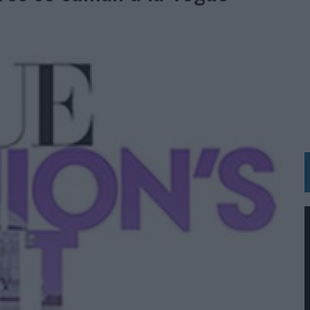
 LAS MARCAS
N IA
RÁ A PRUEBA LA CREATIVIDAD DE LAS MARCAS
N LA INFANCIA EN SU ESTRATEGIA
OS EN VERANO Y SUPERA AL MÓVIL COMO DISPOSITIVO MÁS UTILIZADO
OS ESPAÑOLES
IRECTORA COMERCIAL GLOBAL
BLE INSPIRADA EN CORNETTO, CALIPPO Y SOLERO
MAR EL PATRIMONIO HISTÓRICO EN ACTIVOS CULTURALES Y ECONÓMICOS
LA GESTIÓN DE SUS RELACIONES CON LOS MEDIOS
ARIO EN SU ÚLTIMA CAMPAÑA INTERNACIONAL
N DE MARCA A LARGO PLAZO Y LA MEDICIÓN SON DOS CARAS DE LA MISMA