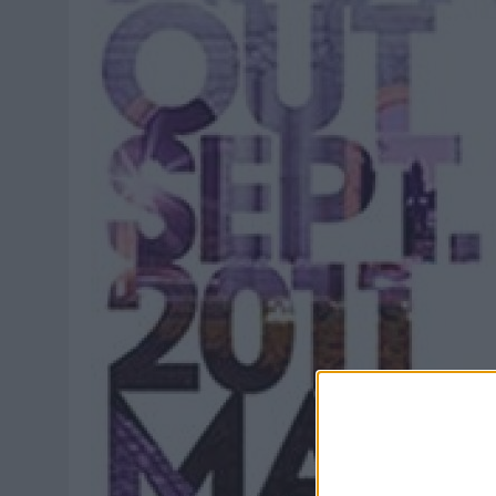
MONEDA”
07/08/2026
|
‘ALEXIA PUTELLAS X GALAXY Z FOLD8 – SIN LÍMITES’, 