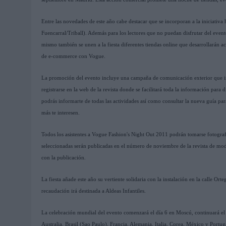
Entre las novedades de este año cabe destacar que se incorporan a la iniciativa h
Fuencarral/Triball). Además para los lectores que no puedan disfrutar del event
mismo también se unen a la fiesta diferentes tiendas online que desarrollarán 
de e-commerce con Vogue.
La promoción del evento incluye una campaña de comunicación exterior que in
registrarse en la web de la revista donde se facilitará toda la información para
podrás informarte de todas las actividades así como consultar la nueva guía para
más te interesen.
Todos los asistentes a Vogue Fashion's Night Out 2011 podrán tomarse fotografía
seleccionadas serán publicadas en el número de noviembre de la revista de mod
con la publicación.
La fiesta añade este año su vertiente solidaria con la instalación en la calle Or
recaudación irá destinada a Aldeas Infantiles.
La celebración mundial del evento comenzará el día 6 en Moscú, continuará el 
Australia, Brasil (Sao Paulo), Francia, Alemania, Italia, Corea, México y Portug