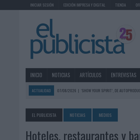
INICIAR SESIÓN
EDICIÓN IMPRESA Y DIGITAL
TIENDA
OF
INICIO
NOTICIAS
ARTÍCULOS
ENTREVISTAS
ACTUALIDAD
07/08/2026
|
‘SHOW YOUR SPIRIT’, DE AUTOPRODUC
07/08/2026
|
EL MÁLAGA CF CULMINA SU TRILOGÍA DE MARCA CON U
07/08/2026
|
MAHOU REIVINDICA EL RITUAL DE LA CAÑA EN EL DÍA IN
EL PUBLICISTA
NOTICIAS
MEDIOS
07/08/2026
|
MG SPIRIT RELANZA SU MARCA CON UNA ESTRATEGIA 
Hoteles, restaurantes y b
07/08/2026
|
PATRÓN CONVIERTE EL NUEVO SINGLE DE ARÓN PIPER EN