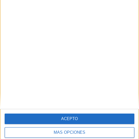
04/08/2026
‘La única cerveza del mundo
que se disfruta dos veces’,
de Inusualy para Cerveza
ACEPTO
Capaz
MÁS OPCIONES