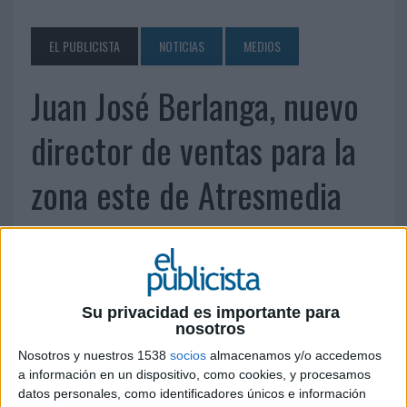
EL PUBLICISTA
NOTICIAS
MEDIOS
Juan José Berlanga, nuevo
director de ventas para la
zona este de Atresmedia
19 DE SEPTIEMBRE DE 2014
En el año 2011 se incorporó a la delegación de
Valencia como ejecutivo de ventas, cargo que
Su privacidad es importante para
ocupaba hasta la fecha
nosotros
Nosotros y nuestros 1538
socios
almacenamos y/o accedemos
Juan José Berlanga Tarín ha sido nombrado por Atresmedia Publicidad como
a información en un dispositivo, como cookies, y procesamos
datos personales, como identificadores únicos e información
director de ventas para la zona este. Berlanga comenzó su carrera profesional en