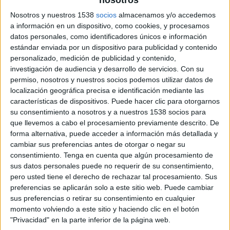
nosotros
Nosotros y nuestros 1538
socios
almacenamos y/o accedemos
a información en un dispositivo, como cookies, y procesamos
26 DE JULIO DE 2019
datos personales, como identificadores únicos e información
estándar enviada por un dispositivo para publicidad y contenido
La nueva ejecutiva de cuentas perseguirá la
personalizado, medición de publicidad y contenido,
captación de nuevos clientes y negocio para
investigación de audiencia y desarrollo de servicios.
Con su
dar a conocer los nuevos servicios en
permiso, nosotros y nuestros socios podemos utilizar datos de
pantallas de la compañía
localización geográfica precisa e identificación mediante las
características de dispositivos. Puede hacer clic para otorgarnos
Callao City Lights
ha incorporado a Mayte Saz a
su consentimiento a nosotros y a nuestros 1538 socios para
que llevemos a cabo el procesamiento previamente descrito. De
su equipo comercial, quien cuenta con una
forma alternativa, puede acceder a información más detallada y
trayectoria profesional de más de 14 años en
cambiar sus preferencias antes de otorgar o negar su
publicidad exterior. En los últimos cinco años, Saz
consentimiento.
Tenga en cuenta que algún procesamiento de
ha trabajado en Exterion Media y, anteriormente,
sus datos personales puede no requerir de su consentimiento,
nueve años en Publiflotas. En este tiempo ha
pero usted tiene el derecho de rechazar tal procesamiento. Sus
trabajado para todo tipo de clientes, desde
preferencias se aplicarán solo a este sitio web. Puede cambiar
agencias de publicidad y medios hasta
sus preferencias o retirar su consentimiento en cualquier
anunciantes, realizando labores de captación,
momento volviendo a este sitio y haciendo clic en el botón
planificación, estrategia, negociación y
"Privacidad" en la parte inferior de la página web.