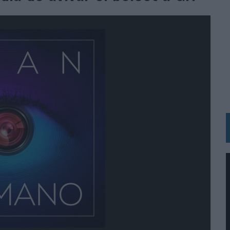
BLE INSPIRADA EN CORNETTO, CALIPPO Y SOLERO
MAR EL PATRIMONIO HISTÓRICO EN ACTIVOS CULTURALES Y ECONÓMICOS
LA GESTIÓN DE SUS RELACIONES CON LOS MEDIOS
ARIO EN SU ÚLTIMA CAMPAÑA INTERNACIONAL
N DE MARCA A LARGO PLAZO Y LA MEDICIÓN SON DOS CARAS DE LA MISMA
N HOTELS & RESORTS
VECES’, DE INUSUALY PARA CERVEZA CAPAZ
 PARA ORANGE
 UNA OPORTUNIDAD DE INCLUSIÓN
RANO’
UDIO EN SU NUEVA CAMPAÑA GLOBAL DE MARCA
VISTAR