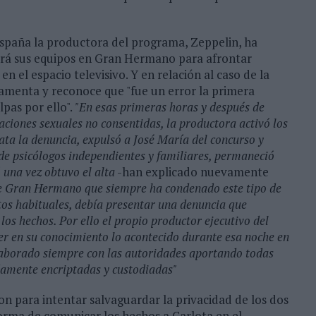
España la productora del programa, Zeppelin, ha
ará sus equipos en Gran Hermano para afrontar
n el espacio televisivo. Y en relación al caso de la
amenta y reconoce que "fue un error la primera
pas por ello".
"En esas primeras horas y después de
aciones sexuales no consentidas, la productora activó los
ata la denuncia, expulsó a José María del concurso y
de psicólogos independientes y familiares, permaneció
 una vez obtuvo el alta
-han explicado nuevamente
e Gran Hermano que siempre ha condenado este tipo de
os habituales, debía presentar una denuncia que
los hechos. Por ello el propio productor ejecutivo del
r en su conocimiento lo acontecido durante esa noche en
borado siempre con las autoridades aportando todas
idamente encriptadas y custodiadas"
n para intentar salvaguardar la privacidad de los dos
rma de comunicar los hechos a Carlota en el