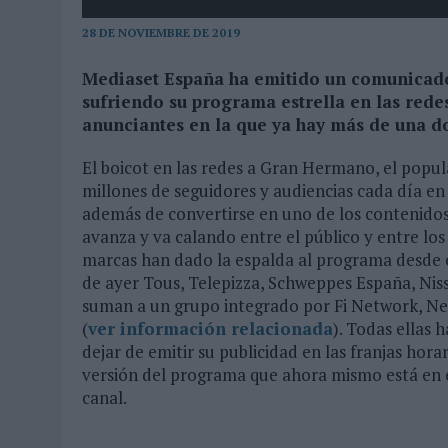
03/08/2026
|
MOVISTAR APELA A LA ILUSIÓN DE LAS AFICIONES PARA
28 DE NOVIEMBRE DE 2019
06/08/2026
|
‘LA VUELTA’, DE FENOMENAL PARA MÁLAGA CF
Mediaset España ha emitido un comunicado 
sufriendo su programa estrella en las rede
anunciantes en la que ya hay más de una 
El boicot en las redes a Gran Hermano, el popula
millones de seguidores y audiencias cada día en 
además de convertirse en uno de los contenido
avanza y va calando entre el público y entre l
marcas han dado la espalda al programa desde el
de ayer Tous, Telepizza, Schweppes España, Nissa
suman a un grupo integrado por Fi Network, Nes
(
ver información relacionada
). Todas ellas
dejar de emitir su publicidad en las franjas hora
versión del programa que ahora mismo está en e
canal.