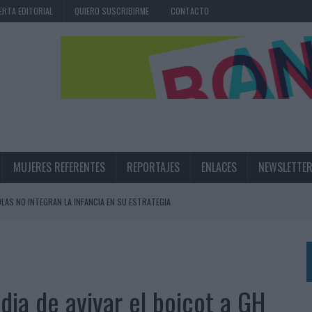
ERTA EDITORIAL
QUIERO SUSCRIBIRME
CONTACTO
MUJERES REFERENTES
REPORTAJES
ENLACES
NEWSLETTE
OLAS NO INTEGRAN LA INFANCIA EN SU ESTRATEGIA
UNQUE LOS MEDIOS CONTROLADOS MANTIENEN EL CRECIMIENTO
OS EN VERANO Y SUPERA AL MÓVIL COMO DISPOSITIVO MÁS UTILIZADO
OS ESPAÑOLES
ia de avivar el boicot a GH
IRECTORA COMERCIAL GLOBAL