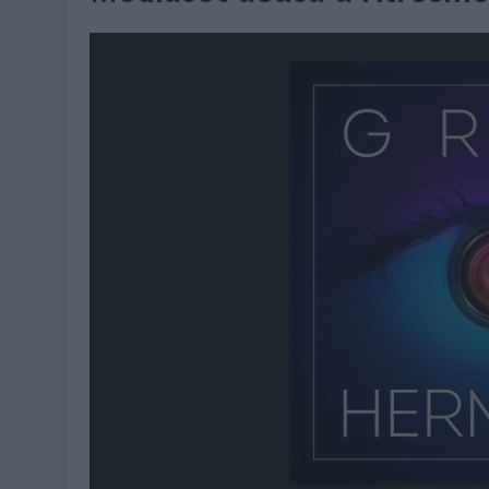
06/08/2026
|
FRIGO Y UNIQLO LANZAN UNA COLECCIÓN PERSONALIZA
06/08/2026
|
LA IA ESTÁ SUBIENDO EL LISTÓN DE LA CREATIVIDAD
05/08/2026
|
BEON WORLDWIDE LANZA RAÍZ URBANA PARA TRANSFOR
05/08/2026
|
FABRA COMUNICACIÓN INCORPORA A CASONÁ Y ASUME 
05/08/2026
|
LOPESAN HOTELS & RESORTS ACERCA EL PARAÍSO CAN
05/08/2026
|
LUIS ARQUILLOS (BURGO DE ARIAS): “LA CONSTRUCCIÓ
MONEDA”
04/08/2026
|
‘EL PARAÍSO MÁS CERCA’, DE 22GRADOS PARA LOPESA
04/08/2026
|
‘LA ÚNICA CERVEZA DEL MUNDO QUE SE DISFRUTA DOS 
04/08/2026
|
‘EL FÚTBOL SIN LAS PERSONAS’, DE DENTSU CREATIVE
04/08/2026
|
CAPAZ, LA CERVEZA QUE CONVIERTE CADA BOTELLA EN
04/08/2026
|
BABARIA Y MAXIBON SON ‘EL MATCH PERFECTO DEL VE
04/08/2026
|
AUDIBLE REIVINDICA EL PODER TRANSFORMADOR DEL A
03/08/2026
|
‘VUELVE EL FÚTBOL. VUELVE A SOÑAR’, DE VML PARA MO