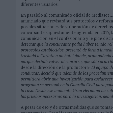
diferentes usuarios.
En paralelo al comunicado oficial de Mediaset 
anunciado que revisará sus protocolos y reforz
posibles situaciones de vulneración de derechos e
concursante supuestamente agredida en 2017, l
comunicación en el confesionario y le pide discul
detectar que la concursante podía haber tenido rel
protocolos establecidos, presentó de forma inmedi
trasladó a Carlota a un hotel donde, acompañada 
porque decidió volver al concurso, que sólo ocurrió
desde la dirección de la productora-
El equipo d
conductas, decidió que además de los procedimient
permitiera abrir una investigación para esclarecer 
programa se personó en la Guardia Civil para pone
la casa. Desde ese momento Gran Hermano ha cola
las pruebas necesarias para la investigación, deb
A pesar de eso y de otras medidas que se tomaro
concursantes, Gran Hermano reconoce que la fo