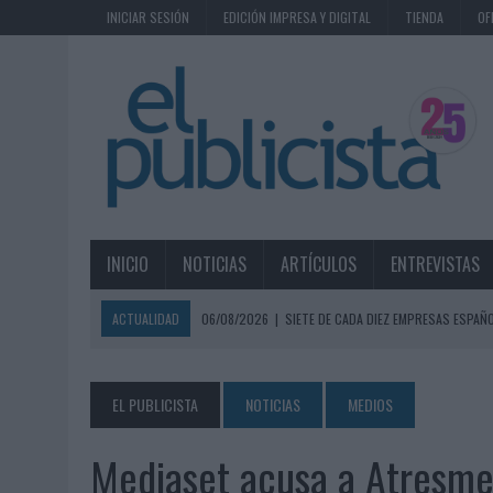
INICIAR SESIÓN
EDICIÓN IMPRESA Y DIGITAL
TIENDA
OF
INICIO
NOTICIAS
ARTÍCULOS
ENTREVISTAS
ACTUALIDAD
06/08/2026
|
SIETE DE CADA DIEZ EMPRESAS ESPAÑ
06/08/2026
|
EL MERCADO PUBLICITARIO CAE UN 2,6% EN 2025, A
06/08/2026
|
LA TELEVISIÓN SIGUE LIDERANDO EL CONSUMO DE MEDI
EL PUBLICISTA
NOTICIAS
MEDIOS
06/08/2026
|
EL USO DE LA IA GENERATIVA ALCANZA YA AL 62% DE L
Mediaset acusa a Atresmed
06/08/2026
|
SYSTEM1 NOMBRA A KIMBERLY BASTONI COMO NUEVA D