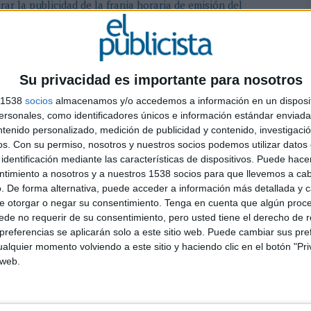
rar la publicidad de la franja horaria de emisión del
no en España. Muchas gracias.
Su privacidad es importante para nosotros
2019
s 1538
socios
almacenamos y/o accedemos a información en un disposit
sonales, como identificadores únicos e información estándar enviada 
ntenido personalizado, medición de publicidad y contenido, investigaci
os.
Con su permiso, nosotros y nuestros socios podemos utilizar datos 
identificación mediante las características de dispositivos. Puede hacer
ntimiento a nosotros y a nuestros 1538 socios para que llevemos a ca
. De forma alternativa, puede acceder a información más detallada y 
et España ha emitido un comunicado oficial acusando a
e otorgar o negar su consentimiento.
Tenga en cuenta que algún proc
 la polémica nacida en las redes "de manera desleal"
de no requerir de su consentimiento, pero usted tiene el derecho de r
 Onda Cero y algunos de sus portales verticales. Una
referencias se aplicarán solo a este sitio web. Puede cambiar sus pref
io La Razón, con el que comparte accionista el grupo
alquier momento volviendo a este sitio y haciendo clic en el botón "Pri
a confusión creada por la campaña denigratoria contra
 web.
trás -
señala el grupo en el comunicado igualmente-
ente" para superar esta situación a la mayor brevedad
idos por la audiencia española".