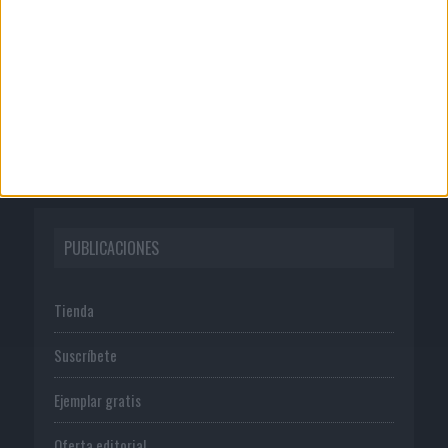
Quienes somos
Publicidad
Normas de uso
Política de privacidad
PUBLICACIONES
Tienda
Suscríbete
Ejemplar gratis
Oferta editorial