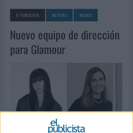
EL PUBLICISTA
NOTICIAS
MEDIOS
Nuevo equipo de dirección
para Glamour
14 DE NOVIEMBRE DE 2019
Marta Hurtado de Mendoza como directora