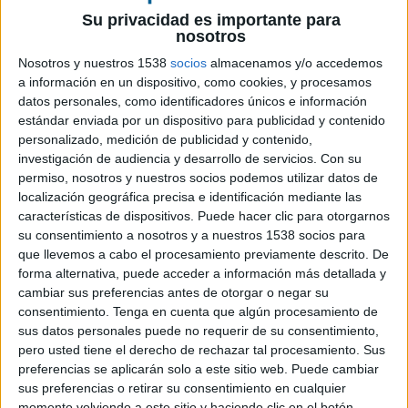
editorial, y Clara Montoya como directora
Su privacidad es importante para
de negocio de la marca
nosotros
Nosotros y nuestros 1538
socios
almacenamos y/o accedemos
Marta Hurtado de Mendoza, hasta la fecha
a información en un dispositivo, como cookies, y procesamos
subdirectora de la revista y directora de Glamour
datos personales, como identificadores únicos e información
digital, ampliará sus funciones para pasar a
estándar enviada por un dispositivo para publicidad y contenido
liderar un proyecto editorial transmedia, con
personalizado, medición de publicidad y contenido,
responsabilidad sobre la estrategia editorial de la
investigación de audiencia y desarrollo de servicios.
Con su
marca en todas sus plataformas y formatos. Por
permiso, nosotros y nuestros socios podemos utilizar datos de
su parte, Clara Montoya, que desempeñaba hasta
localización geográfica precisa e identificación mediante las
características de dispositivos. Puede hacer clic para otorgarnos
ahora el cargo de directora comercial de
su consentimiento a nosotros y a nuestros 1538 socios para
Glamour, también adquirirá nuevas
que llevemos a cabo el procesamiento previamente descrito. De
responsabilidades, pasando a dirigir las distintas
forma alternativa, puede acceder a información más detallada y
líneas de negocio y áreas de gestión de la marca,
cambiar sus preferencias antes de otorgar o negar su
impulsando su estrategia global y potenciando
consentimiento.
Tenga en cuenta que algún procesamiento de
las sinergias entre sus diferentes iniciativas y
sus datos personales puede no requerir de su consentimiento,
plataformas. Ambas reportarán a Natalia
pero usted tiene el derecho de rechazar tal procesamiento. Sus
Gamero del Castillo, presidenta y CEO de la
preferencias se aplicarán solo a este sitio web. Puede cambiar
compañía, manteniendo Clara Montoya una
sus preferencias o retirar su consentimiento en cualquier
momento volviendo a este sitio y haciendo clic en el botón