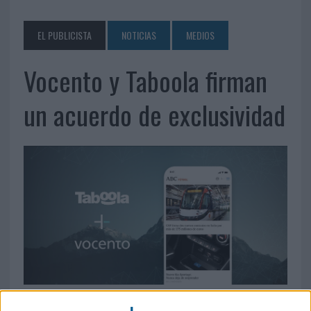
EL PUBLICISTA
NOTICIAS
MEDIOS
Vocento y Taboola firman
un acuerdo de exclusividad
16 DE SEPTIEMBRE DE 2019