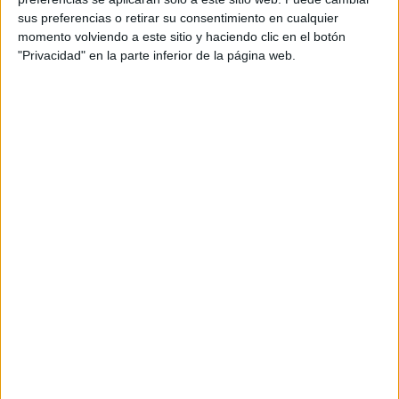
convertido en un socio estratégico para Taboola
sus preferencias o retirar su consentimiento en cualquier
en el mercado español por su fuerte
momento volviendo a este sitio y haciendo clic en el botón
posicionamiento autonómico y local.
"Privacidad" en la parte inferior de la página web.
“Basados en un periodismo de calidad y con la
combinación del doble liderazgo, tanto de
ABC.ES en la prensa digital nacional como
nuestras cabeceras locales en la prensa digital
regional, seguimos defendiendo el importante
papel de los medios de comunicación en la
sociedad. Continuamos trabajando para
mantener un negocio sano, diversificado e
independiente, por eso queremos contar con los
mejores
partners
", asegura Jesús Carrera, CDO de
Vocento.
Además de los beneficios para ambas,
Vocento
también dispondrá de la herramienta
Taboola Newsroom
, que ofrece a los equipos de
redacción datos en tiempo real sobre el