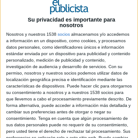
Todas las cabeceras de prensa del medio,
desde sus regionales hasta ABC, contarán
Su privacidad es importante para
con la plataforma como socio tecnológico
nosotros
para impulsar su monetización, audiencia y
fidelización
Nosotros y nuestros 1538
socios
almacenamos y/o accedemos
a información en un dispositivo, como cookies, y procesamos
datos personales, como identificadores únicos e información
Taboola
ha anunciado hoy un acuerdo de
estándar enviada por un dispositivo para publicidad y contenido
exclusividad con el grupo
Vocento
, donde la
personalizado, medición de publicidad y contenido,
plataforma de
discovery
permitirá a las cabeceras
investigación de audiencia y desarrollo de servicios.
Con su
del medio maximizar su tráfico y páginas vistas
permiso, nosotros y nuestros socios podemos utilizar datos de
por sesión, así como generar fidelización y
localización geográfica precisa e identificación mediante las
aumentar suscriptores con la implementación en
características de dispositivos. Puede hacer clic para otorgarnos
todos los entornos digitales
desktop, tablet
y
su consentimiento a nosotros y a nuestros 1538 socios para
móvil, y de las cabeceras como ABC, Las
que llevemos a cabo el procesamiento previamente descrito. De
Provincias, El Comercio, Diario Sur, El Correo, La
forma alternativa, puede acceder a información más detallada y
Verdad o El Norte de Castilla, entre otras.
cambiar sus preferencias antes de otorgar o negar su
consentimiento.
Tenga en cuenta que algún procesamiento de
El grupo, con más de 25,4 millones de usuarios
sus datos personales puede no requerir de su consentimiento,
pero usted tiene el derecho de rechazar tal procesamiento. Sus
únicos mensuales (Comscore julio 2019), se ha
preferencias se aplicarán solo a este sitio web. Puede cambiar