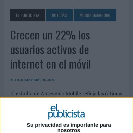
EL PUBLICISTA
NOTICIAS
MOBILE MARKETING
Crecen un 22% los
usuarios activos de
internet en el móvil
20 DE DICIEMBRE DE 2010
El estudio de Antevenio Mobile refleja las últimas
tendencias de los consumidores en návegación
móvil
La división de marketing móvil de Antevenio, Antevenio Mobile, ha presentado la
segunda edición del estudio ‘Tendencias de navegación en telefonía móvil’. El
Su privacidad es importante para
nosotros
informe, realizado mediante más de 10.000 entrevistas a internautas de entre 18 y