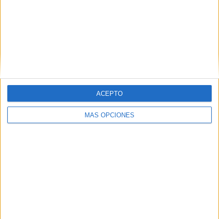
ARTÍCULOS ALEATORIOS
ACEPTO
MÁS OPCIONES
04/08/2026
‘El fútbol sin las personas’,