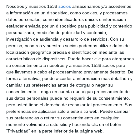
65 años señala que el 62% de los encuestados ha navegado al menos una vez a
Nosotros y nuestros 1538
socios
almacenamos y/o accedemos
través de su móvil, un 15% más que en 2009, y sube un 22% el número de
a información en un dispositivo, como cookies, y procesamos
personas que acceden a diario. La principal actividad de los que acceden a
datos personales, como identificadores únicos e información
estándar enviada por un dispositivo para publicidad y contenido
internet es leer el correo (69%), seguido de los que navegan (60%) y los que
personalizado, medición de publicidad y contenido,
acceden a redes sociales (43%, 25 puntos más que en 2009). Por terminales, sube
investigación de audiencia y desarrollo de servicios.
Con su
la cuota de mercado de iPhone, del 5 al 15%, y de Blackberry, del 5% al 10%,
permiso, nosotros y nuestros socios podemos utilizar datos de
mientras que disminuye la de Nokia, que pasa de un 48% en 2009 a un 39% en
localización geográfica precisa e identificación mediante las
2010.
características de dispositivos. Puede hacer clic para otorgarnos
su consentimiento a nosotros y a nuestros 1538 socios para
Por otra parte, se mantiene la cuota de encuestados que disponen de un móvil 3G,
que llevemos a cabo el procesamiento previamente descrito. De
y disminuye del 53% al 38% las personas que nunca han accedido a la red móvil.
forma alternativa, puede acceder a información más detallada y
cambiar sus preferencias antes de otorgar o negar su
Entre estas personas, el factor económico permanece como la principal barrera de
consentimiento.
Tenga en cuenta que algún procesamiento de
entrada, ( el 80% se pagan ellos la factura, al 7% se lo abona la empresa y a otro
sus datos personales puede no requerir de su consentimiento,
10% sus padres), junto con el tamaño de las pantallas. Este año se ha introducido
pero usted tiene el derecho de rechazar tal procesamiento. Sus
en el cuestionario la una cuestión relativa a los servicios de Voz IP como Skype u
preferencias se aplicarán solo a este sitio web. Puede cambiar
otros y la conclusión es que poder utilizar o no un servicio de este tipo no parece
sus preferencias o retirar su consentimiento en cualquier
un factor determinante a la hora de tomar decisiones sobre la tarifa.
momento volviendo a este sitio y haciendo clic en el botón
"Privacidad" en la parte inferior de la página web.
Respecto a cómo y dónde navegan los internautas, el estudio dice que el 81% no