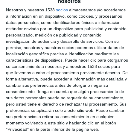
nosotros
millones de personas según el estudio Comscore de enero de 2011.
El incremento
Nosotros y nuestros 1538
socios
almacenamos y/o accedemos
del consumo de video online ha sido del 259% en los últimos tres años según
a información en un dispositivo, como cookies, y procesamos
datos de Comscore y por ello Yahoo! ha realizado un estudio en Reino Unido
datos personales, como identificadores únicos e información
para descubrir las claves para mejorar la efectividad de la publicidad en vídeo a
estándar enviada por un dispositivo para publicidad y contenido
través del análisis de los gustos y hábitos de 2.000 consumidores británicos a la
personalizado, medición de publicidad y contenido,
hora de ver vídeos cortos en internet.
investigación de audiencia y desarrollo de servicios.
Con su
permiso, nosotros y nuestros socios podemos utilizar datos de
El estudio concluye que 25 millones de usuarios ven videos de menos de 5
localización geográfica precisa e identificación mediante las
minutos en internet. Al principio de la jornada laboral el ordenador de mesa sigue
características de dispositivos. Puede hacer clic para otorgarnos
siendo el dispositivo preferido para las visualizaciones online, siendo la oficina el
su consentimiento a nosotros y a nuestros 1538 socios para
sitio habitual en esta franja horaria y destacando los vídeos de noticias, deportes y
que llevemos a cabo el procesamiento previamente descrito. De
televisivos. A partir de las 7 de la tarde, los consumidores usan más el portátil y se
forma alternativa, puede acceder a información más detallada y
cambiar sus preferencias antes de otorgar o negar su
ven los vídeos mientras se navega. Los dispositivos móviles son usados
consentimiento.
Tenga en cuenta que algún procesamiento de
normalmente a primera hora de la mañana y a última hora, y a menudo cuando el
sus datos personales puede no requerir de su consentimiento,
usuario está ya en la cama.
pero usted tiene el derecho de rechazar tal procesamiento. Sus
preferencias se aplicarán solo a este sitio web. Puede cambiar
El informe muestra que el 60% de los consumidores prefiere reenviar los vídeos a
sus preferencias o retirar su consentimiento en cualquier
través de email que ponerlos en sus actualizaciones de redes sociales, y un 52%
momento volviendo a este sitio y haciendo clic en el botón
estaría dispuesto a pagar por contenidos de calidad de vez en cuando.
"Privacidad" en la parte inferior de la página web.