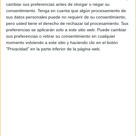
cambiar sus preferencias antes de otorgar o negar su
contenidos originales y adaptados a sus
consentimiento.
Tenga en cuenta que algún procesamiento de
características particulares.
sus datos personales puede no requerir de su consentimiento,
pero usted tiene el derecho de rechazar tal procesamiento. Sus
Alkemy Iberia
ha analizado en un estudio las
preferencias se aplicarán solo a este sitio web. Puede cambiar
claves para adentrarse con éxito en esta red
sus preferencias o retirar su consentimiento en cualquier
social. Para conseguirlo definen seis puntos:
momento volviendo a este sitio y haciendo clic en el botón
"Privacidad" en la parte inferior de la página web.
Saber a qué target dirigirte y encontrar tu
nicho. No siempre tiene que ir relacionado
de manera directa con tu producto o
servicio.
Viralizar contenidos no depende del
número de seguidores, lo que convierte a
TikTok en una red social única. Es
importante trabajar bien el formato, la
duración y los efectos visuales.
Los contenidos útiles y originales funcionan
mejor -tutoriales, recetas, consejos…-
Utilizar el poder de la música. El 68% de los