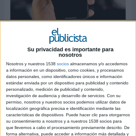
22 DE AGOSTO DE 2023
Existen múltiples oportunidades para hacer
negocios en la red social de mayor
Su privacidad es importante para
crecimiento, pero no todos los profesionales
nosotros
lo están aprovechando
Nosotros y nuestros 1538
socios
almacenamos y/o accedemos
a información en un dispositivo, como cookies, y procesamos
TikTok
es la red social de mayor crecimiento en
datos personales, como identificadores únicos e información
los últimos años. En 2023 ha superado los 1.600
estándar enviada por un dispositivo para publicidad y contenido
millones de usuarios totales y los 1.000 millones
personalizado, medición de publicidad y contenido,
mensuales activos, según datos de la propia red.
investigación de audiencia y desarrollo de servicios.
Con su
Se ha convertido en el lugar en el que encontrar
permiso, nosotros y nuestros socios podemos utilizar datos de
a un público más joven pero también, en un
localización geográfica precisa e identificación mediante las
espacio en el que otras generaciones se sienten
características de dispositivos. Puede hacer clic para otorgarnos
cada vez más cómodas. Por todo ello aumenta la
su consentimiento a nosotros y a nuestros 1538 socios para
importancia de que las marcas miren a este
que llevemos a cabo el procesamiento previamente descrito. De
forma alternativa, puede acceder a información más detallada y
territorio con una estrategia específica y