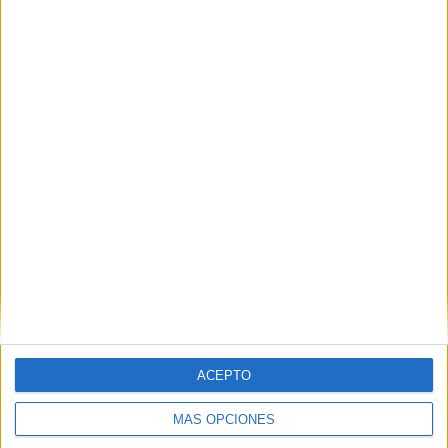
SHARE
ENVIAR
PIN
SÍGUENOS EN FACEBOOK
ACEPTO
MÁS OPCIONES