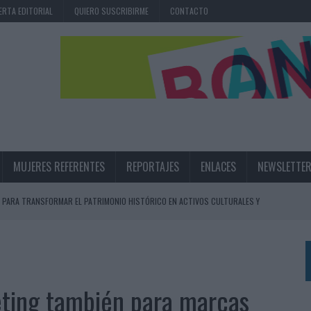
ERTA EDITORIAL
QUIERO SUSCRIBIRME
CONTACTO
MUJERES REFERENTES
REPORTAJES
ENLACES
NEWSLETTE
 PARA TRANSFORMAR EL PATRIMONIO HISTÓRICO EN ACTIVOS CULTURALES Y
LA GESTIÓN DE SUS RELACIONES CON LOS MEDIOS
ARIO EN SU ÚLTIMA CAMPAÑA INTERNACIONAL
eting también para marcas
N DE MARCA A LARGO PLAZO Y LA MEDICIÓN SON DOS CARAS DE LA MISMA