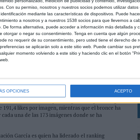
ntenido personalizado, medición de publicidad y contenido, investigaci
ntenido para adaptarse a las nuevas tendencias de
os.
Con su permiso, nosotros y nuestros socios podemos utilizar datos 
es y avanzados. Hoy, un 65 % de los consumidores
identificación mediante las características de dispositivos. Puede hacer
 de realizar una compra (Elon University). Un 53 %
ntimiento a nosotros y a nuestros 1538 socios para que llevemos a ca
 por los usuarios influencia sus decisiones de compra
. De forma alternativa, puede acceder a información más detallada y 
idores confía más en las imágenes de los propios
e otorgar o negar su consentimiento.
Tenga en cuenta que algún proc
 Olapic).
de no requerir de su consentimiento, pero usted tiene el derecho de r
referencias se aplicarán solo a este sitio web. Puede cambiar sus pref
 sido las reinas de Instagram, la realidad es que se
alquier momento volviendo a este sitio y haciendo clic en el botón "Pri
os, hay que fijarse en métricas equiparables, que
 web.
 marcas independientemente de su tamaño, y es donde
C
do” mejor la red social y han sido capaces de crear
A
metida.
I
ÁS OPCIONES
ACEPTO
D
adora sin lugar a dudas es DoubleAgent, con más de 240
dio de 1.903,2 likes por imagen. El segundo lugar
 191,4 likes por imagen, mientras que el bronce ha
r cada una de las 173 imágenes donde se ha
ción García es quien ha liderado el ranking