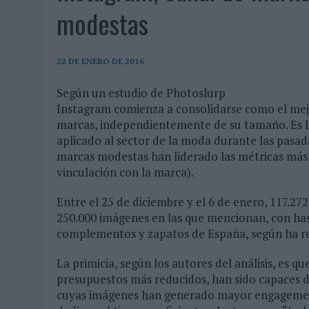
MONEDA”
modestas
04/08/2026
|
‘EL PARAÍSO MÁS CERCA’, DE 22GRADOS PARA LOPESA
04/08/2026
|
‘LA ÚNICA CERVEZA DEL MUNDO QUE SE DISFRUTA DOS 
22 DE ENERO DE 2016
04/08/2026
|
‘EL FÚTBOL SIN LAS PERSONAS’, DE DENTSU CREATIVE
Según un estudio de Photoslurp
04/08/2026
|
CAPAZ, LA CERVEZA QUE CONVIERTE CADA BOTELLA EN
Instagram comienza a consolidarse como el mejo
04/08/2026
|
BABARIA Y MAXIBON SON ‘EL MATCH PERFECTO DEL VE
marcas, independientemente de su tamaño. Es la 
aplicado al sector de la moda durante las pasad
04/08/2026
|
AUDIBLE REIVINDICA EL PODER TRANSFORMADOR DEL A
marcas modestas han liderado las métricas má
03/08/2026
|
‘VUELVE EL FÚTBOL. VUELVE A SOÑAR’, DE VML PARA MO
vinculación con la marca).
03/08/2026
|
MOVISTAR APELA A LA ILUSIÓN DE LAS AFICIONES PARA
Entre el 25 de diciembre y el 6 de enero, 117.27
03/08/2026
|
EL REAL BETIS INVITA A LOS AFICIONADOS A DISEÑAR 
250.000 imágenes en las que mencionan, con has
complementos y zapatos de España, según ha r
03/08/2026
|
KFC CONVIERTE LOS UBER EN UN HOMENAJE AL UNIVERS
03/08/2026
|
BACK MARKET PONE A LA MADRE DE SU FUNDADOR COMO
La primicia, según los autores del análisis, es
presupuestos más reducidos, han sido capaces 
03/08/2026
|
PRESENTADO EL JURADO DE LOS PREMIOS DE MARKETI
cuyas imágenes han generado mayor engagement.
31/07/2026
|
‘FROZEN DUNKIN’ X CALIPPO®’, AUTOPRODUCCIÓN DE 