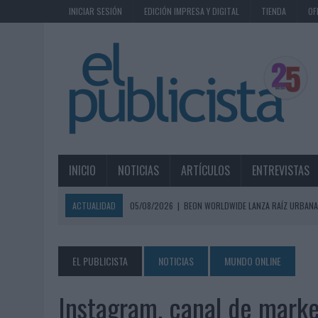
INICIAR SESIÓN
EDICIÓN IMPRESA Y DIGITAL
TIENDA
OF
INICIO
NOTICIAS
ARTÍCULOS
ENTREVISTAS
ACTUALIDAD
05/08/2026
|
BEON WORLDWIDE LANZA RAÍZ URBANA
ECONÓMICOS
05/08/2026
|
FABRA COMUNICACIÓN INCORPORA A CASONÁ Y ASUME 
EL PUBLICISTA
NOTICIAS
MUNDO ONLINE
05/08/2026
|
LOPESAN HOTELS & RESORTS ACERCA EL PARAÍSO CAN
Instagram, canal de mark
05/08/2026
|
LUIS ARQUILLOS (BURGO DE ARIAS): “LA CONSTRUCCIÓ