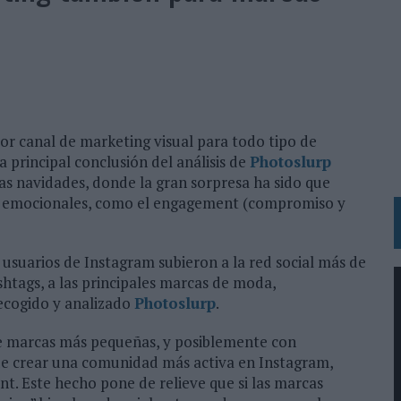
N HOTELS & RESORTS
VECES’, DE INUSUALY PARA CERVEZA CAPAZ
 PARA ORANGE
 UNA OPORTUNIDAD DE INCLUSIÓN
r canal de marketing visual para todo tipo de
RANO’
principal conclusión del análisis de
Photoslurp
as navidades, donde la gran sorpresa ha sido que
UDIO EN SU NUEVA CAMPAÑA GLOBAL DE MARCA
s emocionales, como el engagement (compromiso y
VISTAR
 EL REGRESO DEL FÚTBOL
2 usuarios de Instagram subieron a la red social más de
SU PRÓXIMA CAMISETA FOREVER GREEN
htags, a las principales marcas de moda,
ecogido y analizado
Photoslurp
.
O DE 'LOS SIMPSON'
 AVAL DE SU CALIDAD
 que marcas más pequeñas, y posiblemente con
de crear una comunidad más activa en Instagram,
NG Y COMUNICACIÓN EN EL SECTOR ASEGURADOR 2026
 Este hecho pone de relieve que si las marcas
DUNKIN’