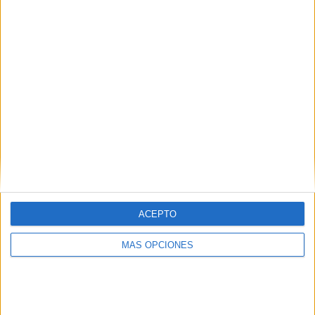
VÍDEO DESTACADO
ACEPTO
MÁS OPCIONES
ARTÍCULOS ALEATORIOS