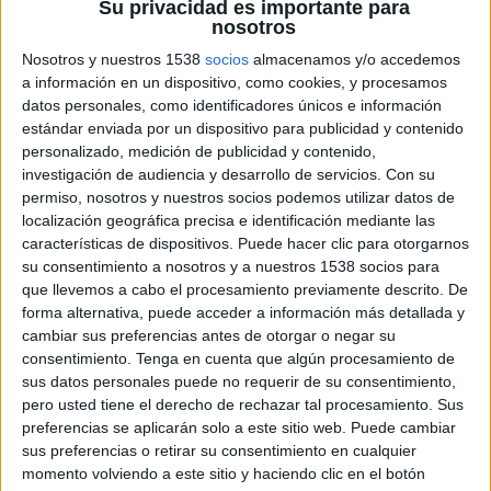
Su privacidad es importante para
nosotros
Nosotros y nuestros 1538
socios
almacenamos y/o accedemos
a información en un dispositivo, como cookies, y procesamos
datos personales, como identificadores únicos e información
estándar enviada por un dispositivo para publicidad y contenido
personalizado, medición de publicidad y contenido,
investigación de audiencia y desarrollo de servicios.
Con su
permiso, nosotros y nuestros socios podemos utilizar datos de
localización geográfica precisa e identificación mediante las
características de dispositivos. Puede hacer clic para otorgarnos
su consentimiento a nosotros y a nuestros 1538 socios para
que llevemos a cabo el procesamiento previamente descrito. De
forma alternativa, puede acceder a información más detallada y
cambiar sus preferencias antes de otorgar o negar su
consentimiento.
Tenga en cuenta que algún procesamiento de
25 DE OCTUBRE DE 2013
sus datos personales puede no requerir de su consentimiento,
pero usted tiene el derecho de rechazar tal procesamiento. Sus
Hace unas semanas Instagram comunicó sus planes para comenzar a ofrecer
preferencias se aplicarán solo a este sitio web. Puede cambiar
anuncios dentro la plataforma. Una actividad que será la realidad a lo largo de lso
sus preferencias o retirar su consentimiento en cualquier
próximos días, al menos para los usuarios norteamericanos de la popular red
momento volviendo a este sitio y haciendo clic en el botón