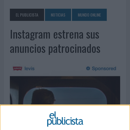
EL PUBLICISTA
NOTICIAS
MUNDO ONLINE
Instagram estrena sus
anuncios patrocinados