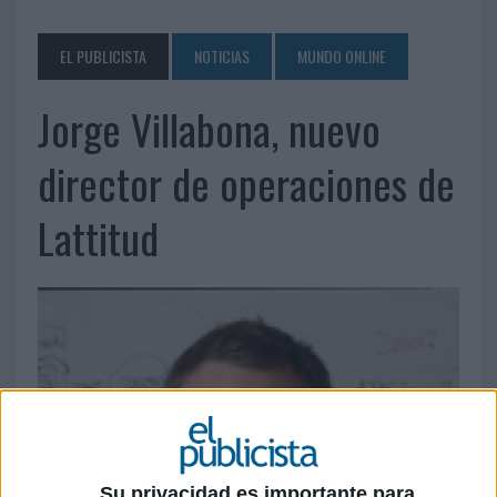
EL PUBLICISTA
NOTICIAS
MUNDO ONLINE
Jorge Villabona, nuevo
director de operaciones de
Lattitud
Su privacidad es importante para